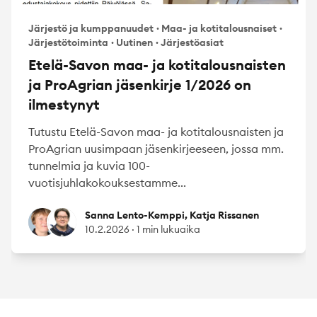
Järjestö ja kumppanuudet
·
Maa- ja kotitalousnaiset
·
Järjestötoiminta
·
Uutinen
·
Järjestöasiat
Etelä-Savon maa- ja kotitalousnaisten
ja ProAgrian jäsenkirje 1/2026 on
ilmestynyt
Tutustu Etelä-Savon maa- ja kotitalousnaisten ja
ProAgrian uusimpaan jäsenkirjeeseen, jossa mm.
tunnelmia ja kuvia 100-
vuotisjuhlakokouksestamme...
Sanna Lento-Kemppi
Katja Rissanen
Sanna Lento-Kemppi, Katja Rissanen
10.2.2026
·
1 min lukuaika
Footer