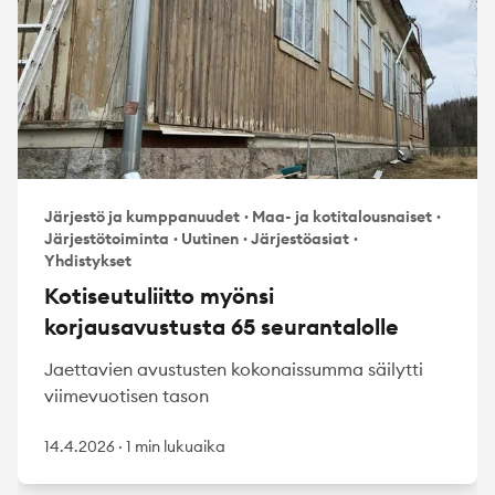
Järjestö ja kumppanuudet
·
Maa- ja kotitalousnaiset
·
Järjestötoiminta
·
Uutinen
·
Järjestöasiat
·
Yhdistykset
Kotiseutuliitto myönsi
korjausavustusta 65 seurantalolle
Jaettavien avustusten kokonaissumma säilytti
viimevuotisen tason
14.4.2026
·
1 min lukuaika