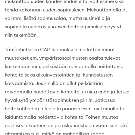
mukauttaa uuden kauden ehdoille tai voit esimerkiksi
tehdä kokonaan uuden sopimuksen. Mukauttamalla et
voi mm. lisätä sopimusalaa, mutta uusimalla ja
sopimalla uuden 5-vuotisen hoitosopimuksen pystyt
niin tekemään.
Tämänhetkisen CAP-luonnoksen merkittävimmät
muutokset em. ympäristösopimusten osalta tulevat
koskemaan mm. pelkästään raivaamalla hoidettavia
kohteita sekä alkuinvestointien ja -kunnostusten
korvaamista. Jos sinulla on ollut pelkästään
raivaamalla hoidettavia kohteita, ei niitä enää jatkossa
hyväksytä ympäristösopimuksen piiriin. Jatkossa
hoitokohteiden tulee olla pääosin esim. niittämällä tai
laiduntamalla hoidettavia kohteita. Toinen muutos
edelliseen kauteen on peruskunnostusraivaamisen sekä
aitaamisen tuki, mitkä on mahdollista saada