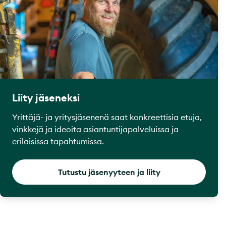
Liity jäseneksi
Yrittäjä- ja yritysjäsenenä saat konkreettisia etuja,
vinkkejä ja ideoita asiantuntijapalveluissa ja
erilaisissa tapahtumissa.
Tutustu jäsenyyteen ja liity