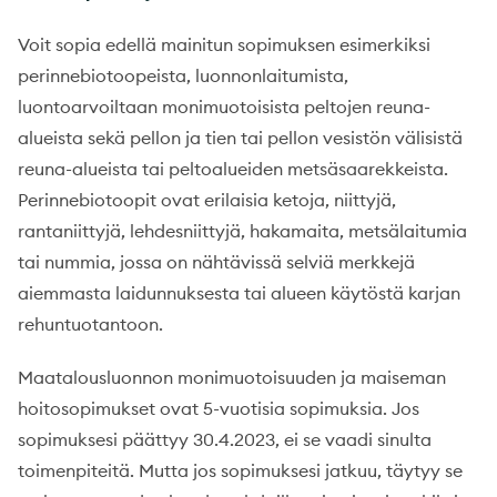
Voit sopia edellä mainitun sopimuksen esimerkiksi
perinnebiotoopeista, luonnonlaitumista,
luontoarvoiltaan monimuotoisista peltojen reuna-
alueista sekä pellon ja tien tai pellon vesistön välisistä
reuna-alueista tai peltoalueiden metsäsaarekkeista.
Perinnebiotoopit ovat erilaisia ketoja, niittyjä,
rantaniittyjä, lehdesniittyjä, hakamaita, metsälaitumia
tai nummia, jossa on nähtävissä selviä merkkejä
aiemmasta laidunnuksesta tai alueen käytöstä karjan
rehuntuotantoon.
Maatalousluonnon monimuotoisuuden ja maiseman
hoitosopimukset ovat 5-vuotisia sopimuksia. Jos
sopimuksesi päättyy 30.4.2023, ei se vaadi sinulta
toimenpiteitä. Mutta jos sopimuksesi jatkuu, täytyy se