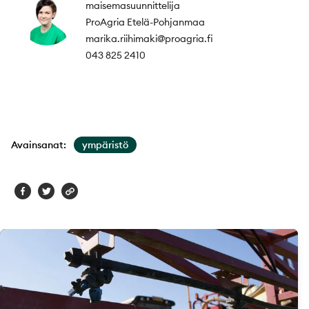
maisemasuunnittelija
ProAgria Etelä-Pohjanmaa
marika.riihimaki@proagria.fi
043 825 2410
Avainsanat:
ympäristö