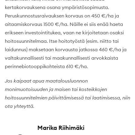
kertakorvauksena osana ympäristösopimusta.
Peruskunnostusraivauksen korvaus on 450 €/ha ja
aitaamiskorvaus 1500 €/ha. Näille ei siis enää haeta
erikseen investointitukea, vaan ne kirjoitetaan osaksi
hoitosuunnitelmaa. Itse hoitotyöstä (esim. niitto tai
laidunnus) maksetaan korvausta jatkossa 460 €/ha ja
valtakunnallisesti tai maakunnallisesti arvokkaista
perinnebiotooppikohteista 610 €/ha.
Jos kaipaat apua maatalousluonnon
monimuotoisuuden ja maisen tai kosteikkojen
hoitosuunnitelmien päivittämisessä tai laatimisessa, niin
ota yhteyttä.
Marika Riihimäki