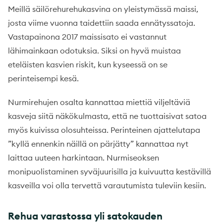
Meillä säilörehurehukasvina on yleistymässä maissi,
josta viime vuonna taidettiin saada ennätyssatoja.
Vastapainona 2017 maissisato ei vastannut
lähimainkaan odotuksia. Siksi on hyvä muistaa
eteläisten kasvien riskit, kun kyseessä on se
perinteisempi kesä.
Nurmirehujen osalta kannattaa miettiä viljeltäviä
kasveja siitä näkökulmasta, että ne tuottaisivat satoa
myös kuivissa olosuhteissa. Perinteinen ajattelutapa
”kyllä ennenkin näillä on pärjätty” kannattaa nyt
laittaa uuteen harkintaan. Nurmiseoksen
monipuolistaminen syväjuurisilla ja kuivuutta kestävillä
kasveilla voi olla tervettä varautumista tuleviin kesiin.
Rehua varastossa yli satokauden