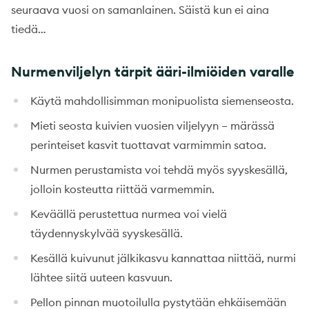
seuraava vuosi on samanlainen. Säistä kun ei aina
tiedä…
Nurmenviljelyn tärpit ääri-ilmiöiden varalle
Käytä mahdollisimman monipuolista siemenseosta.
Mieti seosta kuivien vuosien viljelyyn – märässä
perinteiset kasvit tuottavat varmimmin satoa.
Nurmen perustamista voi tehdä myös syyskesällä,
jolloin kosteutta riittää varmemmin.
Keväällä perustettua nurmea voi vielä
täydennyskylvää syyskesällä.
Kesällä kuivunut jälkikasvu kannattaa niittää, nurmi
lähtee siitä uuteen kasvuun.
Pellon pinnan muotoilulla pystytään ehkäisemään