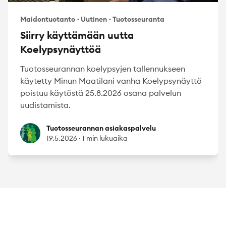
Maidontuotanto
·
Uutinen
·
Tuotosseuranta
Siirry käyttämään uutta
Koelypsynäyttöä
Tuotosseurannan koelypsyjen tallennukseen
käytetty Minun Maatilani vanha Koelypsynäyttö
poistuu käytöstä 25.8.2026 osana palvelun
uudistamista.
Tuotosseurannan asiakaspalvelu
Tuotosseurannan asiakaspalvelu
19.5.2026
·
1 min lukuaika
Footer