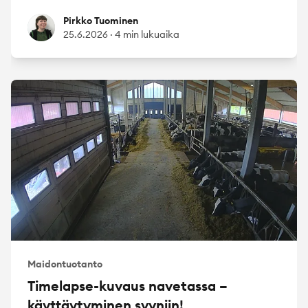
Pirkko Tuominen
Pirkko Tuominen
25.6.2026
·
4 min lukuaika
Maidontuotanto
Timelapse-kuvaus navetassa –
käyttäytyminen syyniin!