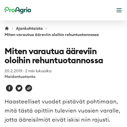
ProAgria
Ava
Ajankohtaista
Miten varautua ääreviin oloihin rehuntuotannossa
Miten varautua ääreviin
oloihin rehuntuotannossa
20.2.2019
·
2 min lukuaika
Maidontuotanto
Haasteelliset vuodet pistävät pohtimaan,
mitä tästä opittiin tulevien vuosien varalle,
jotta ääreisilmiöt eivät iskisi niin rajusti.