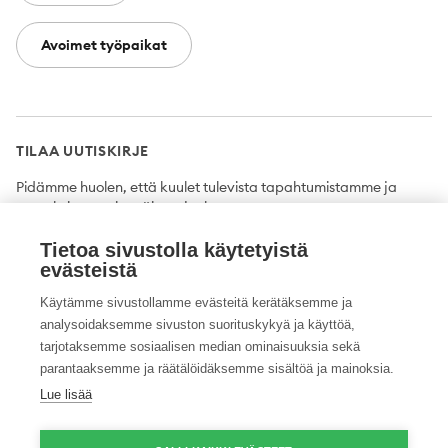
Avoimet työpaikat
TILAA UUTISKIRJE
Pidämme huolen, että kuulet tulevista tapahtumistamme ja
uutuuksista ensimmäisten joukossa.
Tietoa sivustolla käytetyistä
Tilaa
evästeistä
Käytämme sivustollamme evästeitä kerätäksemme ja
analysoidaksemme sivuston suorituskykyä ja käyttöä,
tarjotaksemme sosiaalisen median ominaisuuksia sekä
Twitter
Facebook
YouTube
Instagram
LinkedIn
parantaaksemme ja räätälöidäksemme sisältöä ja mainoksia.
Lue lisää
Tietosuojaseloste
Saavutettavuusseloste
Ilmoituskanava