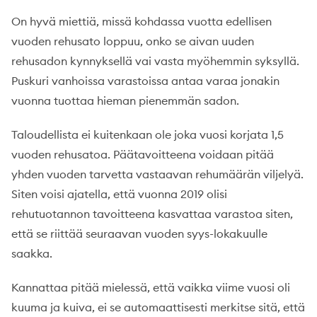
On hyvä miettiä, missä kohdassa vuotta edellisen
vuoden rehusato loppuu, onko se aivan uuden
rehusadon kynnyksellä vai vasta myöhemmin syksyllä.
Puskuri vanhoissa varastoissa antaa varaa jonakin
vuonna tuottaa hieman pienemmän sadon.
Taloudellista ei kuitenkaan ole joka vuosi korjata 1,5
vuoden rehusatoa. Päätavoitteena voidaan pitää
yhden vuoden tarvetta vastaavan rehumäärän viljelyä.
Siten voisi ajatella, että vuonna 2019 olisi
rehutuotannon tavoitteena kasvattaa varastoa siten,
että se riittää seuraavan vuoden syys-lokakuulle
saakka.
Kannattaa pitää mielessä, että vaikka viime vuosi oli
kuuma ja kuiva, ei se automaattisesti merkitse sitä, että