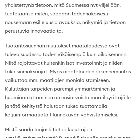
yhdistettynä tietoon, mitä Suomessa nyt viljellään,
tuotetaan ja miten, saadaan todennäköisesti
nousemaan esille uusia avauksia, näkymiä ja tietoon
perustuvia innovaatioita.
Tuotantosuunnan muutokset maataloudessa ovat
tulevaisuudessa todennäköisempiä kuin aikaisemmin.
Niitä rajoittavat kuitenkin isot investoinnit ja niiden
takaisinmaksuajat. Myös maatalouden rakennemuutos
vaikuttaa mm. maatilojen monialaistamiseen.
Kuluttajan tarpeiden parempi ymmärtäminen ja
huomioon ottaminen on ensiarvoista maatilayrittäjälle
ja tätä kehitystä halutaan tukea tuottamalla
ketjuinformaatiota tilannekuvan vahvistamiseksi.
Mistä saada laajasti tietoa kuluttajien