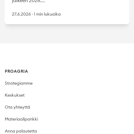
jälkeen 2028....
27.6.2026
·
1 min lukuaika
Footer
PROAGRIA
Strategiamme
Keskukset
Ota yhteyttä
Materiaalipankki
Anna palautetta