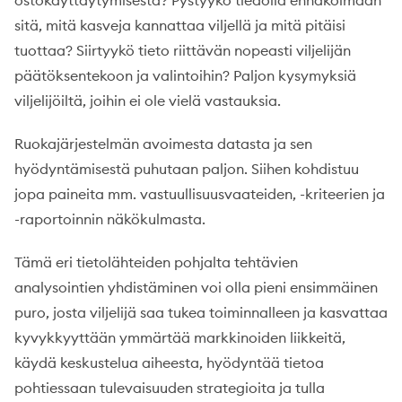
ostokäyttäytymisestä? Pystyykö tiedolla ennakoimaan
sitä, mitä kasveja kannattaa viljellä ja mitä pitäisi
tuottaa? Siirtyykö tieto riittävän nopeasti viljelijän
päätöksentekoon ja valintoihin? Paljon kysymyksiä
viljelijöiltä, joihin ei ole vielä vastauksia.
Ruokajärjestelmän avoimesta datasta ja sen
hyödyntämisestä puhutaan paljon. Siihen kohdistuu
jopa paineita mm. vastuullisuusvaateiden, -kriteerien ja
-raportoinnin näkökulmasta.
Tämä eri tietolähteiden pohjalta tehtävien
analysointien yhdistäminen voi olla pieni ensimmäinen
puro, josta viljelijä saa tukea toiminnalleen ja kasvattaa
kyvykkyyttään ymmärtää markkinoiden liikkeitä,
käydä keskustelua aiheesta, hyödyntää tietoa
pohtiessaan tulevaisuuden strategioita ja tulla