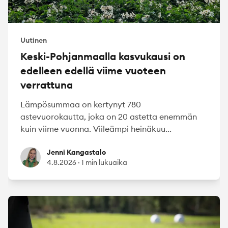
Uutinen
Keski-Pohjanmaalla kasvukausi on
edelleen edellä viime vuoteen
verrattuna
Lämpösummaa on kertynyt 780
astevuorokautta, joka on 20 astetta enemmän
kuin viime vuonna. Viileämpi heinäkuu...
Jenni Kangastalo
Jenni Kangastalo
4.8.2026
·
1 min lukuaika