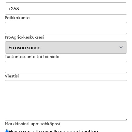
Paikkakunta
ProAgria-keskuksesi
Tuotantosuunta tai toimiala
Viestisi
Markkinointilupa: sähköposti
Hyväksyn, että minulle voidaan lähettää