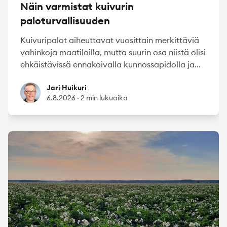
Näin varmistat kuivurin
paloturvallisuuden
Kuivuripalot aiheuttavat vuosittain merkittäviä
vahinkoja maatiloilla, mutta suurin osa niistä olisi
ehkäistävissä ennakoivalla kunnossapidolla ja...
Jari Huikuri
Jari Huikuri
6.8.2026
·
2 min lukuaika