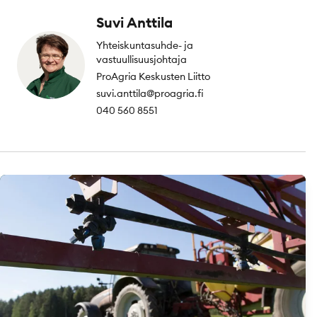
Suvi Anttila
Yhteiskuntasuhde- ja
vastuullisuusjohtaja
ProAgria Keskusten Liitto
suvi.anttila@proagria.fi
040 560 8551