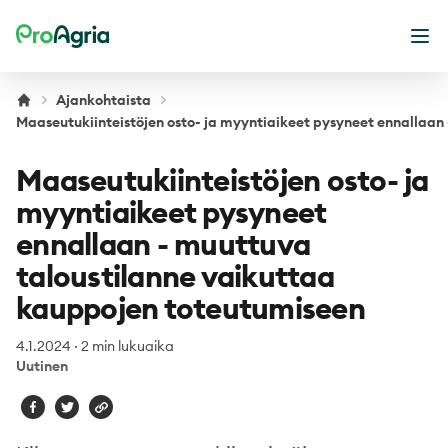
ProAgria
Ava
Ajankohtaista
Maaseutukiinteistöjen osto- ja myyntiaikeet pysyneet ennallaan
Maaseutukiinteistöjen osto- ja
myyntiaikeet pysyneet
ennallaan - muuttuva
taloustilanne vaikuttaa
kauppojen toteutumiseen
4.1.2024
·
2 min lukuaika
Uutinen