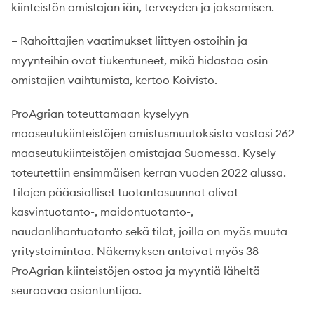
kiinteistön omistajan iän, terveyden ja jaksamisen.
– Rahoittajien vaatimukset liittyen ostoihin ja
myynteihin ovat tiukentuneet, mikä hidastaa osin
omistajien vaihtumista, kertoo Koivisto.
ProAgrian toteuttamaan kyselyyn
maaseutukiinteistöjen omistusmuutoksista vastasi 262
maaseutukiinteistöjen omistajaa Suomessa. Kysely
toteutettiin ensimmäisen kerran vuoden 2022 alussa.
Tilojen pääasialliset tuotantosuunnat olivat
kasvintuotanto-, maidontuotanto-,
naudanlihantuotanto sekä tilat, joilla on myös muuta
yritystoimintaa. Näkemyksen antoivat myös 38
ProAgrian kiinteistöjen ostoa ja myyntiä läheltä
seuraavaa asiantuntijaa.