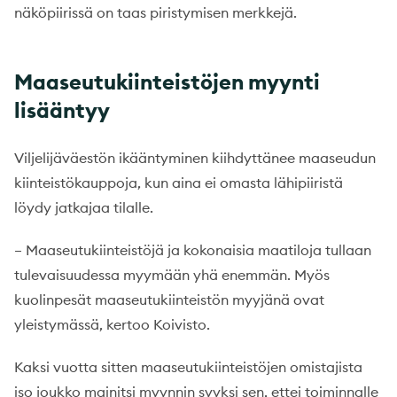
näköpiirissä on taas piristymisen merkkejä.
Maaseutukiinteistöjen myynti
lisääntyy
Viljelijäväestön ikääntyminen kiihdyttänee maaseudun
kiinteistökauppoja, kun aina ei omasta lähipiiristä
löydy jatkajaa tilalle.
– Maaseutukiinteistöjä ja kokonaisia maatiloja tullaan
tulevaisuudessa myymään yhä enemmän. Myös
kuolinpesät maaseutukiinteistön myyjänä ovat
yleistymässä, kertoo Koivisto.
Kaksi vuotta sitten maaseutukiinteistöjen omistajista
iso joukko mainitsi myynnin syyksi sen, ettei toiminnalle