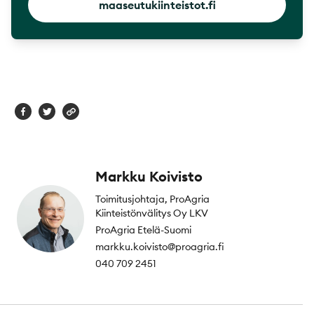
maaseutukiinteistot.fi
Markku Koivisto
Toimitusjohtaja, ProAgria
Kiinteistönvälitys Oy LKV
ProAgria Etelä-Suomi
markku.koivisto@proagria.fi
040 709 2451