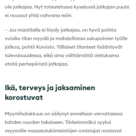
ole jatkajaa. Nyt toteutetussa kyselyssä jatkajan puute
ei noussut yhtä vahvana esiin.
– Jos maatilalle ei löydy jatkajaa, on hyvä pohtia
voisiko tilan myydä ja mahdollistaa sukupolvien työlle
jatkoa, pohtii Koivisto. Tällaiset tilanteet lisääntyvät
tulevaisuudessa, eikä aina välttämättä oletuksena
etsitä perhepiiristä jatkajaa.
Ikä, terveys ja jaksaminen
korostuvat
Myyntihalukkuus on säilynyt ennallaan verrattaessa
kahden vuoden takaiseen. Tärkeimmäksi syyksi
myynnille maaseutukiinteistöjen omistajat nostavat