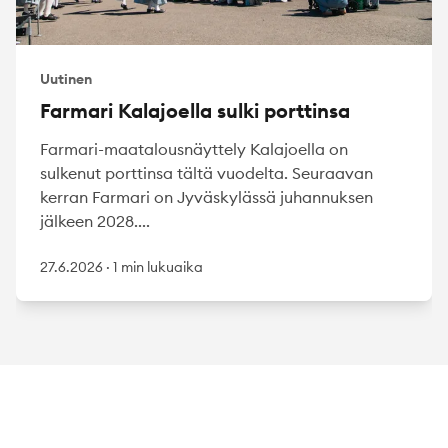
Uutinen
Farmari Kalajoella sulki porttinsa
Farmari-maatalousnäyttely Kalajoella on
sulkenut porttinsa tältä vuodelta. Seuraavan
kerran Farmari on Jyväskylässä juhannuksen
jälkeen 2028....
27.6.2026
·
1 min lukuaika
Footer