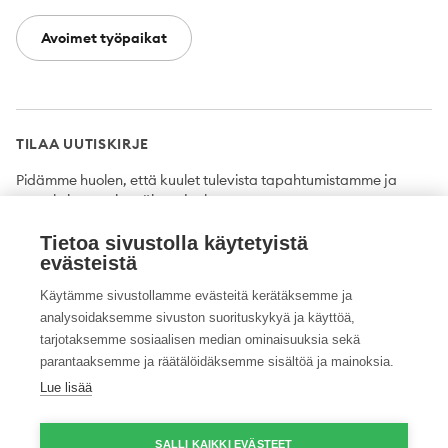
Avoimet työpaikat
TILAA UUTISKIRJE
Pidämme huolen, että kuulet tulevista tapahtumistamme ja
uutuuksista ensimmäisten joukossa.
Tietoa sivustolla käytetyistä
Tilaa
evästeistä
Käytämme sivustollamme evästeitä kerätäksemme ja
analysoidaksemme sivuston suorituskykyä ja käyttöä,
tarjotaksemme sosiaalisen median ominaisuuksia sekä
Twitter
Facebook
YouTube
Instagram
LinkedIn
parantaaksemme ja räätälöidäksemme sisältöä ja mainoksia.
Lue lisää
Tietosuojaseloste
Saavutettavuusseloste
Ilmoituskanava
SALLI KAIKKI EVÄSTEET