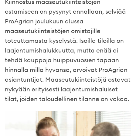
Kiinnostus maaseutukiinteistöjen
ostamiseen on pysynyt ennallaan, selviää
ProAgrian joulukuun alussa
maaseutukiinteistöjen omistajille
toteuttamasta kyselystä. Isoilla tiloilla on
laajentumishalukkuutta, mutta enää ei
tehdä kauppoja huippuvuosien tapaan
hinnalla millä hyvänsä, arvoivat ProAgrian
asiantuntijat. Maaseutukiinteistöjä ostavat
nykyään erityisesti laajentumishaluiset
tilat, joiden taloudellinen tilanne on vakaa.