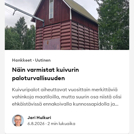
Hankkeet
·
Uutinen
Näin varmistat kuivurin
paloturvallisuuden
Kuivuripalot aiheuttavat vuosittain merkittäviä
vahinkoja maatiloilla, mutta suurin osa niistä olisi
ehkäistävissä ennakoivalla kunnossapidolla ja...
Jari Huikuri
Jari Huikuri
6.8.2026
·
2 min lukuaika