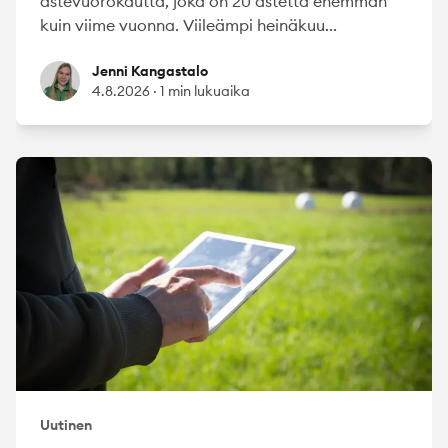
astevuorokautta, joka on 20 astetta enemmän
kuin viime vuonna. Viileämpi heinäkuu...
Jenni Kangastalo
Jenni Kangastalo
4.8.2026
·
1 min lukuaika
Uutinen