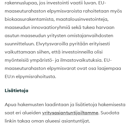
rakennuslupaa, jos investointi vaatii luvan. EU-
maaseuturahaston elpymisvaroista rahoitetaan myös
biokaasurakentamista, maatalousinvestointeja,
maaseudun innovaatioryhmiä sekä tukea harvaan
asutun maaseudun yritysten omistajanvaihdosten
suunnitteluun. Elvytysvaroilla pyritään erityisesti
vaikuttamaan siihen, että investoinneilla olisi
myönteisiä ympäristö- ja ilmastovaikutuksia. EU-
maaseuturahaston elpymisvarat ovat osa laajempaa
EU:n elpymisrahoitusta.
Lisätietoja
Apua hakemusten laadintaan ja lisätietoja hakemisesta
saat eri alueiden
yritysasiantuntijoiltamme
. Suodata
linkin takaa oman alueesi asiantuntijat.