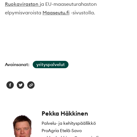
Ruokaviraston
ja EU-maaseuturahaston
elpymisvaroista
Maaseutu.fi
-sivustolla.
Avainsanat:
yrityspalvelut
Pekka Häkkinen
Palvelu- ja kehityspäällikkö
ProAgria Etelä-Savo