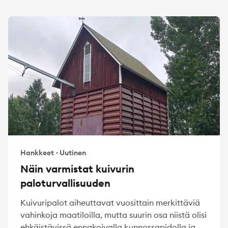
Hankkeet
·
Uutinen
Näin varmistat kuivurin
paloturvallisuuden
Kuivuripalot aiheuttavat vuosittain merkittäviä
vahinkoja maatiloilla, mutta suurin osa niistä olisi
ehkäistävissä ennakoivalla kunnossapidolla ja...