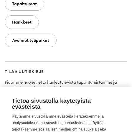
Tapahtumat
Hankkeet
Avoimet työpaikat
TILAA UUTISKIRJE
Pidämme huolen, että kuulet tulevista tapahtumistamme ja
uutuuksista ensimmäisten joukossa.
Tietoa sivustolla käytetyistä
Tilaa
evästeistä
Käytämme sivustollamme evästeitä kerätäksemme ja
analysoidaksemme sivuston suorituskykyä ja käyttöä,
tarjotaksemme sosiaalisen median ominaisuuksia sekä