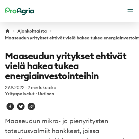
ProAgria
Ava
Ajankohtaista
Maaseudun yritykset ehtivät vielä hakea tukea energiainvestoin
Maaseudun yritykset ehtivät
vielä hakea tukea
energiainvestointeihin
29.9.2022
·
2 min lukuaika
Yrityspalvelut
·
Uutinen
Maaseudun mikro- ja pienyritysten
toteutusvalmiit hankkeet, joissa