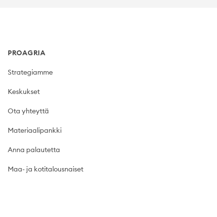
Footer
PROAGRIA
Strategiamme
Keskukset
Ota yhteyttä
Materiaalipankki
Anna palautetta
Maa- ja kotitalousnaiset