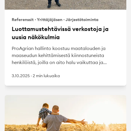
Referenssit
·
Yrittäjäjäsen
·
Järjestötoiminta
Luottamustehtävissä verkostoja ja
uusia näkökulmia
ProAgrian hallinto koostuu maatalouden ja
maaseudun kehittämisestä kiinnostuneista
henkilöistä, joilla on aito halu vaikuttaa ja...
3.10.2025
·
2 min lukuaika