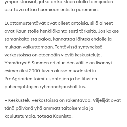
ympäristöasiat, jotka on kaikkien alalla toimijoiden
osattava ottaa huomioon entistä paremmin.
Luottamustehtävät ovat olleet antoisia, sillä aiheet
ovat Kaunistolle henkilökohtaisesti tärkeitä. Jos kokee
samankaltaista paloa, kannattaa lähteä ehdolle ja
mukaan vaikuttamaan. Tehtävissä syntyneissä
verkostoissa on eteenpäin vieviä keskusteluja.
Ymmärrystä Suomen eri alueiden välille on lisännyt
esimerkiksi 2000-luvun alussa muodostettu
ProAgrioiden toimitusjohtajien ja hallitusten
puheenjohtajien ryhmänohjaushallitus.
– Keskustelu verkostoissa on rakentavaa. Viljelijät ovat
tänä päivänä yhä ammattitaitoisempia ja
koulutetumpia, toteaa Kaunisto.