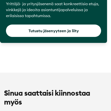
Yrittäjä- ja yritysjäsenenä saat konkreettisia etuja,
vinkkejä ja ideoita asiantuntijapalveluissa ja
erilaisissa tapahtumissa.
Tutustu jäsenyyteen ja liity
Sinua saattaisi kiinnostaa
myös