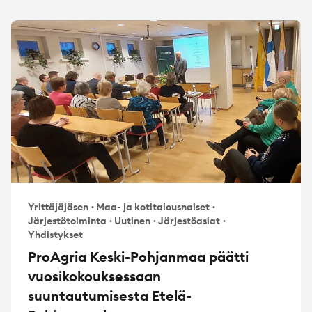
Yrittäjäjäsen
·
Maa- ja kotitalousnaiset
·
Järjestötoiminta
·
Uutinen
·
Järjestöasiat
·
Yhdistykset
ProAgria Keski-Pohjanmaa päätti
vuosikokouksessaan
suuntautumisesta Etelä-