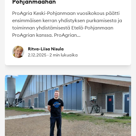
Pohjanmaahan
ProAgria Keski-Pohjanmaan vuosikokous päätti
ensimmäisen kerran yhdistyksen purkamisesta ja
toiminnan yhdistämisestä Etelä-Pohjanmaan
ProAgrian kanssa. ProAgrian...
Ritva-Liisa Nisula
Ritva-Liisa Nisula
2.12.2025
·
2 min lukuaika