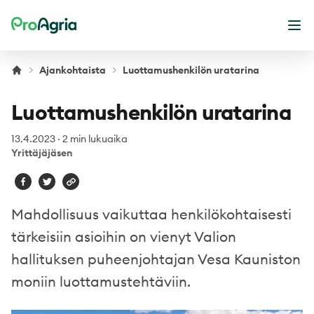
ProAgria
Ava
Ajankohtaista
Luottamushenkilön uratarina
Luottamushenkilön uratarina
13.4.2023
·
2 min lukuaika
Yrittäjäjäsen
Mahdollisuus vaikuttaa henkilökohtaisesti
tärkeisiin asioihin on vienyt Valion
hallituksen puheenjohtajan Vesa Kauniston
moniin luottamustehtäviin.