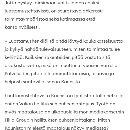
Jotta pystyy toimimaan valitsijoiden eduksi
luottamustehtävissä, on seurattava ahkerasti
toimintaympäristöä sekä kotimaassa että
kansainvälisesti.
– Luottamushenkilöiltä pitää löytyä kaukokatseisuutta
ja kykyä nähdä tulevaisuuteen, miten toimintaa tulee
kehittää. Kaikkien rakenteiden pitää vastata sitä
asiakastarvetta, mikä on muuttunut vuosien varrella.
Palveluiden pitää olla ammattitaitoisia, osaavia ja
helposti saatavilla, sanoo Kaunisto.
Luottamustehtävistä Kaunistoa työllistää tällä hetkellä
eniten Valion hallituksen puheenjohtajuus. Työtä on
myös maatalousalan ulkopuolella monimediakonsernin
Hilla Groupin hallituksen puheenjohtajana. Miten
Kauniston mielestä maatalous näkyy mediassa?