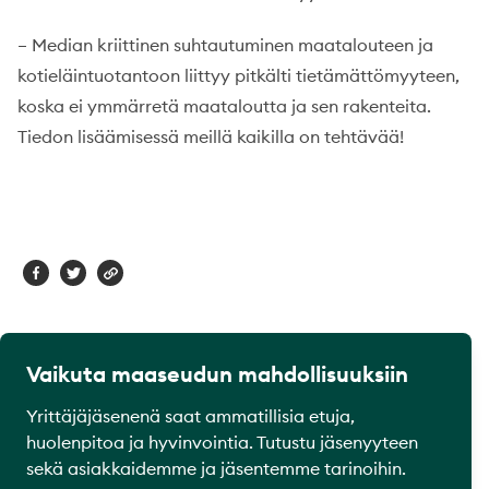
– Median kriittinen suhtautuminen maatalouteen ja
kotieläintuotantoon liittyy pitkälti tietämättömyyteen,
koska ei ymmärretä maataloutta ja sen rakenteita.
Tiedon lisäämisessä meillä kaikilla on tehtävää!
Vaikuta maaseudun mahdollisuuksiin
Yrittäjäjäsenenä saat ammatillisia etuja,
huolenpitoa ja hyvinvointia. Tutustu jäsenyyteen
sekä asiakkaidemme ja jäsentemme tarinoihin.