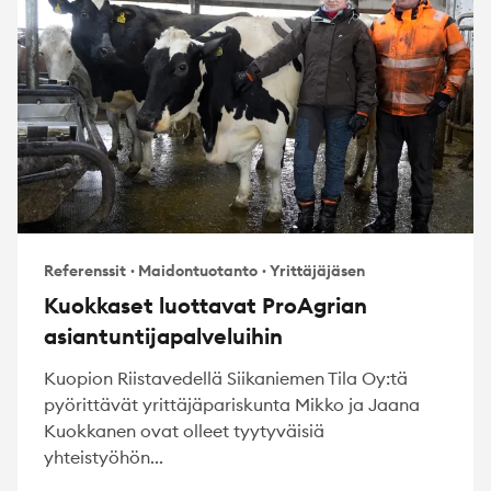
Referenssit
·
Maidontuotanto
·
Yrittäjäjäsen
Kuokkaset luottavat ProAgrian
asiantuntijapalveluihin
Kuopion Riistavedellä Siikaniemen Tila Oy:tä
pyörittävät yrittäjäpariskunta Mikko ja Jaana
Kuokkanen ovat olleet tyytyväisiä
yhteistyöhön...