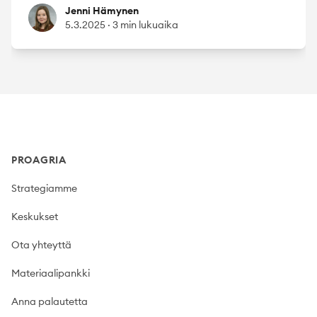
Jenni Hämynen
Jenni Hämynen
5.3.2025
·
3 min lukuaika
Footer
PROAGRIA
Strategiamme
Keskukset
Ota yhteyttä
Materiaalipankki
Anna palautetta