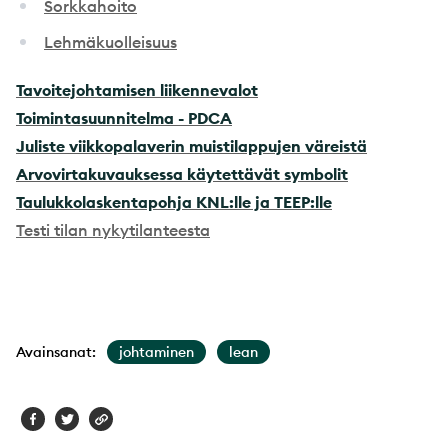
Sorkkahoito
Lehmäkuolleisuus
Tavoitejohtamisen liikennevalot
Toimintasuunnitelma - PDCA
Juliste viikkopalaverin muistilappujen väreistä
Arvovirtakuvauksessa käytettävät symbolit
Taulukkolaskentapohja KNL:lle ja TEEP:lle
Testi tilan nykytilanteesta
Avainsanat:
johtaminen
lean