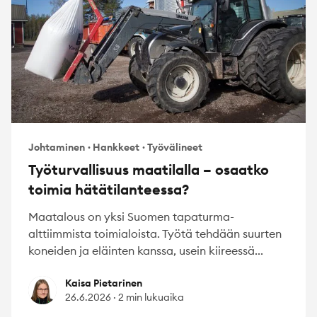
Johtaminen
·
Hankkeet
·
Työvälineet
Työturvallisuus maatilalla – osaatko
toimia hätätilanteessa?
Maatalous on yksi Suomen tapaturma-
alttiimmista toimialoista. Työtä tehdään suurten
koneiden ja eläinten kanssa, usein kiireessä...
Kaisa Pietarinen
Kaisa Pietarinen
26.6.2026
·
2 min lukuaika