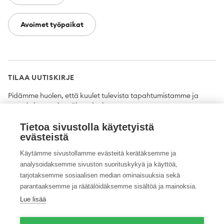
Avoimet työpaikat
TILAA UUTISKIRJE
Pidämme huolen, että kuulet tulevista tapahtumistamme ja
uutuuksista ensimmäisten joukossa.
Tietoa sivustolla käytetyistä
Tilaa
evästeistä
Käytämme sivustollamme evästeitä kerätäksemme ja
analysoidaksemme sivuston suorituskykyä ja käyttöä,
tarjotaksemme sosiaalisen median ominaisuuksia sekä
Twitter
Facebook
YouTube
Instagram
LinkedIn
parantaaksemme ja räätälöidäksemme sisältöä ja mainoksia.
Lue lisää
Tietosuojaseloste
Saavutettavuusseloste
Ilmoituskanava