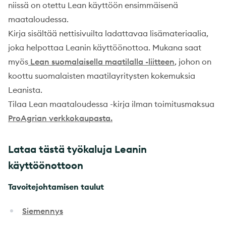
niissä on otettu Lean käyttöön ensimmäisenä
maataloudessa.
Kirja sisältää nettisivuilta ladattavaa lisämateriaalia,
joka helpottaa Leanin käyttöönottoa. Mukana saat
myös
Lean suomalaisella maatilalla -liitteen
, johon on
koottu suomalaisten maatilayritysten kokemuksia
Leanista.
Tilaa Lean maataloudessa -kirja ilman toimitusmaksua
ProAgrian verkkokaupasta.
Lataa tästä työkaluja Leanin
käyttöönottoon
Tavoitejohtamisen taulut
Siemennys