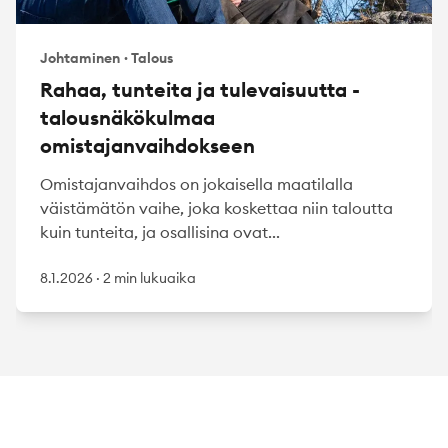
Johtaminen
·
Talous
Rahaa, tunteita ja tulevaisuutta -
talousnäkökulmaa
omistajanvaihdokseen
Omistajanvaihdos on jokaisella maatilalla
väistämätön vaihe, joka koskettaa niin taloutta
kuin tunteita, ja osallisina ovat...
8.1.2026
·
2 min lukuaika
Footer