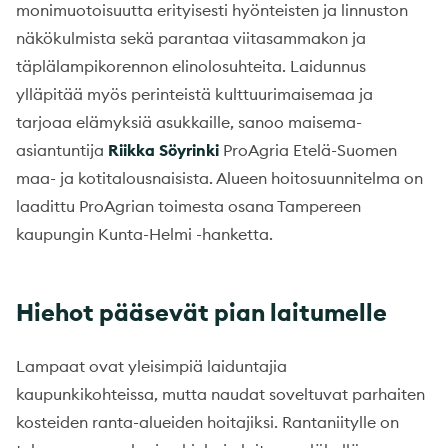
monimuotoisuutta erityisesti hyönteisten ja linnuston
näkökulmista sekä parantaa viitasammakon ja
täplälampikorennon elinolosuhteita. Laidunnus
ylläpitää myös perinteistä kulttuurimaisemaa ja
tarjoaa elämyksiä asukkaille, sanoo maisema-
asiantuntija
Riikka Söyrinki
ProAgria Etelä-Suomen
maa- ja kotitalousnaisista. Alueen hoitosuunnitelma on
laadittu ProAgrian toimesta osana Tampereen
kaupungin Kunta-Helmi -hanketta.
Hiehot pääsevät pian laitumelle
Lampaat ovat yleisimpiä laiduntajia
kaupunkikohteissa, mutta naudat soveltuvat parhaiten
kosteiden ranta-alueiden hoitajiksi. Rantaniitylle on