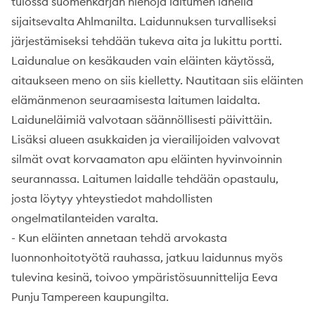
tulossa suomenkarjan hiehoja laitumen lähellä
sijaitsevalta Ahlmanilta. Laidunnuksen turvalliseksi
järjestämiseksi tehdään tukeva aita ja lukittu portti.
Laidunalue on kesäkauden vain eläinten käytössä,
aitaukseen meno on siis kielletty. Nautitaan siis eläinten
elämänmenon seuraamisesta laitumen laidalta.
Laiduneläimiä valvotaan säännöllisesti päivittäin.
Lisäksi alueen asukkaiden ja vierailijoiden valvovat
silmät ovat korvaamaton apu eläinten hyvinvoinnin
seurannassa. Laitumen laidalle tehdään opastaulu,
josta löytyy yhteystiedot mahdollisten
ongelmatilanteiden varalta.
- Kun eläinten annetaan tehdä arvokasta
luonnonhoitotyötä rauhassa, jatkuu laidunnus myös
tulevina kesinä, toivoo ympäristösuunnittelija Eeva
Punju Tampereen kaupungilta.