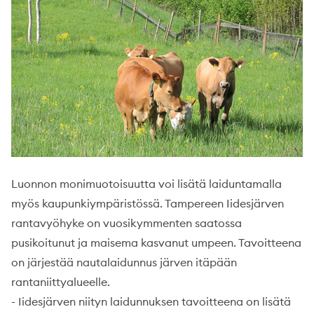
Luonnon monimuotoisuutta voi lisätä laiduntamalla
myös kaupunkiympäristössä. Tampereen Iidesjärven
rantavyöhyke on vuosikymmenten saatossa
pusikoitunut ja maisema kasvanut umpeen. Tavoitteena
on järjestää nautalaidunnus järven itäpään
rantaniittyalueelle.
- Iidesjärven niityn laidunnuksen tavoitteena on lisätä