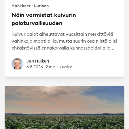
Hankkeet
·
Uutinen
Näin varmistat kuivurin
paloturvallisuuden
Kuivuripalot aiheuttavat vuosittain merkittäviä
vahinkoja maatiloilla, mutta suurin osa niistä olisi
ehkäistävissä ennakoivalla kunnossapidolla ja...
Jari Huikuri
Jari Huikuri
6.8.2026
·
2 min lukuaika