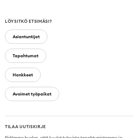
LÖYSITKÖ ETSIMÄSI?
Asiantuntijat
Tapahtumat
Hankkeet
Avoimet työpaikat
TILAA UUTISKIRJE
Pidämme huolen, että kuulet tulevista tapahtumistamme ja