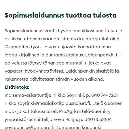
Sopimuslaidunnus tuottaa tulosta
Sopimuslaidunnus vaatii hyvää ennakkosuunnittelua ja
aktiivisuutta niin maanomistajalta kuin karjatilaltakin.
Osapuolten työn- ja vastuujaosta kannattaa aina
laatia kirjallinen laiduntamissopimus. Laidunpankki.fi -
palvelusta löytyy tähän sopimusmallit, jotka ovat
vapaasti hyödynnettävissä. Laidunpankin sisältöjä ja
rakennetta päivitetään tämän vuoden aikana.
Lisätietoja:
maisema-asiantuntija Riikka Söyrinki, p. 040 7447231
riikka.soyrinki@maajakotitalousnaiset.fi, Etelä-Suomen
maa- ja kotitalousnaiset, ProAgria Etelä-Suomi ry
ympäristösuunnittelija Eeva Punju, p. 040 8062184
eeva.punju@tampere.fi, Tampereen kaupunki