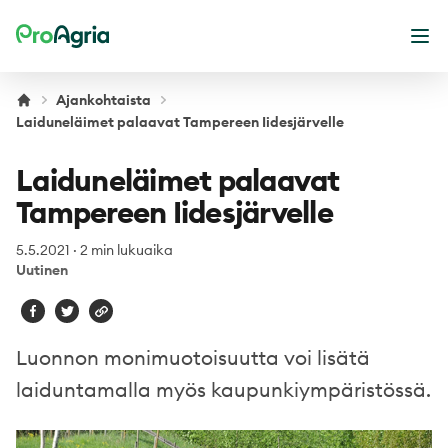
ProAgria
Ava
Ajankohtaista
Laiduneläimet palaavat Tampereen Iidesjärvelle
Laiduneläimet palaavat
Tampereen Iidesjärvelle
5.5.2021
·
2 min lukuaika
Uutinen
Luonnon monimuotoisuutta voi lisätä
laiduntamalla myös kaupunkiympäristössä.