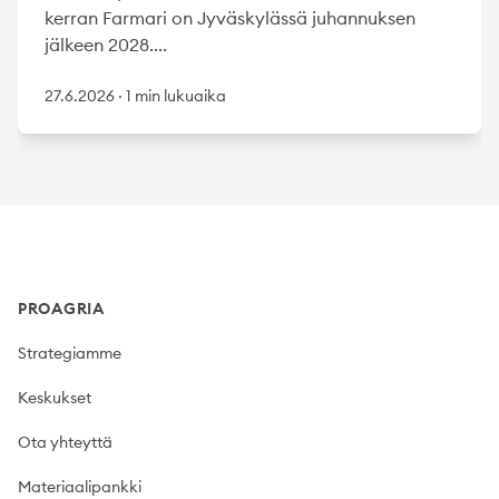
kerran Farmari on Jyväskylässä juhannuksen
jälkeen 2028....
27.6.2026
·
1 min lukuaika
Footer
PROAGRIA
Strategiamme
Keskukset
Ota yhteyttä
Materiaalipankki