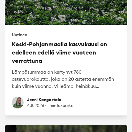
Uutinen
Keski-Pohjanmaalla kasvukausi on
edelleen edellä viime vuoteen
verrattuna
Lämpösummaa on kertynyt 780
astevuorokautta, joka on 20 astetta enemmän
kuin viime vuonna. Viileämpi heinäkuu...
Jenni Kangastalo
Jenni Kangastalo
4.8.2026
·
1 min lukuaika