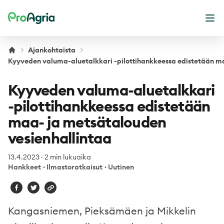
ProAgria
Ava
Ajankohtaista
Kyyveden valuma-aluetalkkari -pilottihankkeessa edistetään ma
Kyyveden valuma-aluetalkkari
-pilottihankkeessa edistetään
maa- ja metsätalouden
vesienhallintaa
13.4.2023
·
2 min lukuaika
Hankkeet
·
Ilmastoratkaisut
·
Uutinen
Kangasniemen, Pieksämäen ja Mikkelin