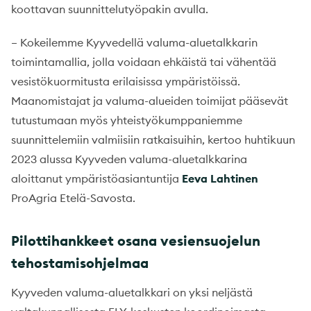
koottavan suunnittelutyöpakin avulla.
– Kokeilemme Kyyvedellä valuma-aluetalkkarin
toimintamallia, jolla voidaan ehkäistä tai vähentää
vesistökuormitusta erilaisissa ympäristöissä.
Maanomistajat ja valuma-alueiden toimijat pääsevät
tutustumaan myös yhteistyökumppaniemme
suunnittelemiin valmiisiin ratkaisuihin, kertoo huhtikuun
2023 alussa Kyyveden valuma-aluetalkkarina
aloittanut ympäristöasiantuntija
Eeva Lahtinen
ProAgria Etelä-Savosta.
Pilottihankkeet osana vesiensuojelun
tehostamisohjelmaa
Kyyveden valuma-aluetalkkari on yksi neljästä