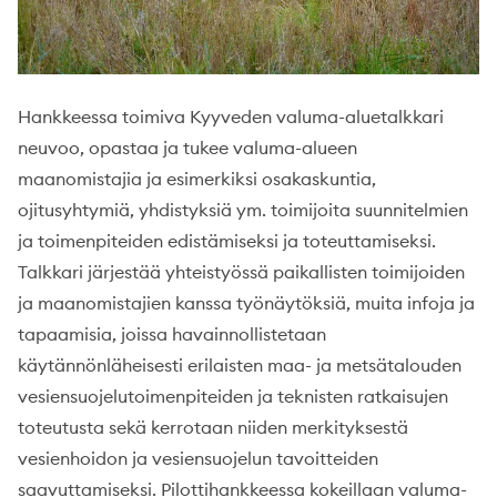
Hankkeessa toimiva Kyyveden valuma-aluetalkkari
neuvoo, opastaa ja tukee valuma-alueen
maanomistajia ja esimerkiksi osakaskuntia,
ojitusyhtymiä, yhdistyksiä ym. toimijoita suunnitelmien
ja toimenpiteiden edistämiseksi ja toteuttamiseksi.
Talkkari järjestää yhteistyössä paikallisten toimijoiden
ja maanomistajien kanssa työnäytöksiä, muita infoja ja
tapaamisia, joissa havainnollistetaan
käytännönläheisesti erilaisten maa- ja metsätalouden
vesiensuojelutoimenpiteiden ja teknisten ratkaisujen
toteutusta sekä kerrotaan niiden merkityksestä
vesienhoidon ja vesiensuojelun tavoitteiden
saavuttamiseksi. Pilottihankkeessa kokeillaan valuma-