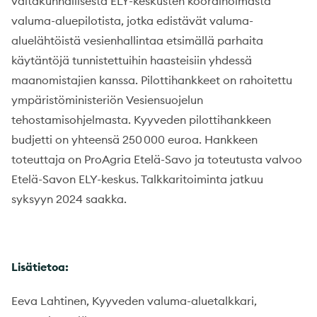
valtakunnallisesta ELY-keskusten koordinoimasta
valuma-aluepilotista, jotka edistävät valuma-
aluelähtöistä vesienhallintaa etsimällä parhaita
käytäntöjä tunnistettuihin haasteisiin yhdessä
maanomistajien kanssa. Pilottihankkeet on rahoitettu
ympäristöministeriön Vesiensuojelun
tehostamisohjelmasta. Kyyveden pilottihankkeen
budjetti on yhteensä 250 000 euroa. Hankkeen
toteuttaja on ProAgria Etelä-Savo ja toteutusta valvoo
Etelä-Savon ELY-keskus. Talkkaritoiminta jatkuu
syksyyn 2024 saakka.
Lisätietoa:
Eeva Lahtinen, Kyyveden valuma-aluetalkkari,