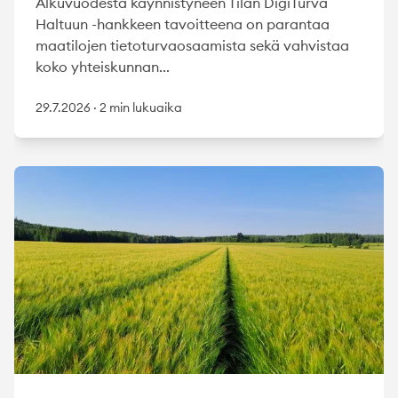
Alkuvuodesta käynnistyneen Tilan DigiTurva
Haltuun -hankkeen tavoitteena on parantaa
maatilojen tietoturvaosaamista sekä vahvistaa
koko yhteiskunnan...
29.7.2026
·
2 min lukuaika