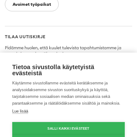
Avoimet työpaikat
TILAA UUTISKIRJE
Pidämme huolen, että kuulet tulevista tapahtumistamme ja
uutuuksista ensimmäisten joukossa.
Tietoa sivustolla käytetyistä
Tilaa
evästeistä
Käytämme sivustollamme evästeitä kerätäksemme ja
analysoidaksemme sivuston suorituskykyä ja käyttöä,
tarjotaksemme sosiaalisen median ominaisuuksia sekä
Twitter
Facebook
YouTube
Instagram
LinkedIn
parantaaksemme ja räätälöidäksemme sisältöä ja mainoksia.
Lue lisää
Tietosuojaseloste
Saavutettavuusseloste
Ilmoituskanava
SALLI KAIKKI EVÄSTEET