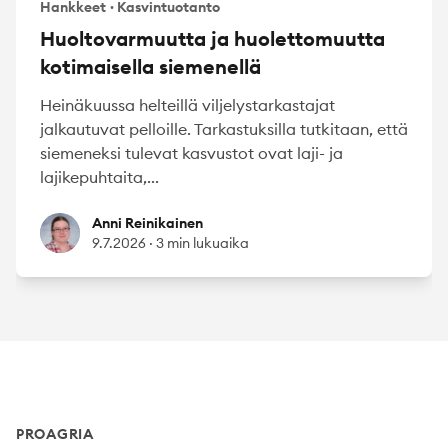
Hankkeet
·
Kasvintuotanto
Huoltovarmuutta ja huolettomuutta
kotimaisella siemenellä
Heinäkuussa helteillä viljelystarkastajat
jalkautuvat pelloille. Tarkastuksilla tutkitaan, että
siemeneksi tulevat kasvustot ovat laji- ja
lajikepuhtaita,...
Anni Reinikainen
Anni Reinikainen
9.7.2026
·
3 min lukuaika
Footer
PROAGRIA