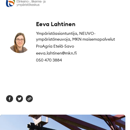
Eeva Lahtinen
Ympäristöasiantuntija, NEUVO-
ympäristöneuvoja, MKN maisemapalvelut
ProAgria Etelä-Savo
eeva.lahtinen@mkn.fi
050 470 3884