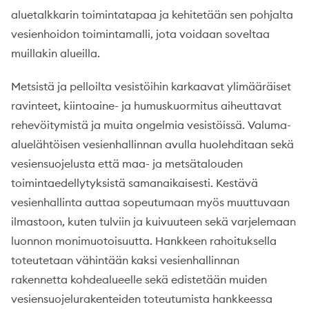
aluetalkkarin toimintatapaa ja kehitetään sen pohjalta
vesienhoidon toimintamalli, jota voidaan soveltaa
muillakin alueilla.
Metsistä ja pelloilta vesistöihin karkaavat ylimääräiset
ravinteet, kiintoaine- ja humuskuormitus aiheuttavat
rehevöitymistä ja muita ongelmia vesistöissä. Valuma-
aluelähtöisen vesienhallinnan avulla huolehditaan sekä
vesiensuojelusta että maa- ja metsätalouden
toimintaedellytyksistä samanaikaisesti. Kestävä
vesienhallinta auttaa sopeutumaan myös muuttuvaan
ilmastoon, kuten tulviin ja kuivuuteen sekä varjelemaan
luonnon monimuotoisuutta. Hankkeen rahoituksella
toteutetaan vähintään kaksi vesienhallinnan
rakennetta kohdealueelle sekä edistetään muiden
vesiensuojelurakenteiden toteutumista hankkeessa