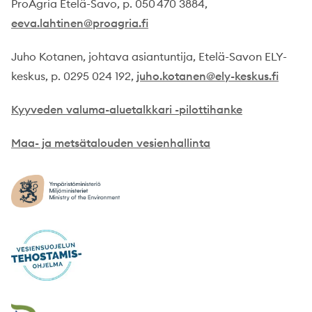
ProAgria Etelä-Savo, p. 050 470 3884,
eeva.lahtinen@proagria.fi
Juho Kotanen, johtava asiantuntija, Etelä-Savon ELY-
keskus, p. 0295 024 192,
juho.kotanen@ely-keskus.fi
Kyyveden valuma-aluetalkkari -pilottihanke
Maa- ja metsätalouden vesienhallinta