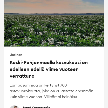
Uutinen
Keski-Pohjanmaalla kasvukausi on
edelleen edellä viime vuoteen
verrattuna
Lämpösummaa on kertynyt 780
astevuorokautta, joka on 20 astetta enemmän
kuin viime vuonna. Viileämpi heinäkuu...
Jenni Kangastalo