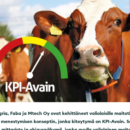
ria, Faba ja Mtech Oy ovat kehittäneet valiolaisille maitotil
 menestymisen konseptin, jonka kiteytymä on KPI-Avain. S
 mittaristo ja ohjausnäkymä, jonka avulla valiolainen maitot