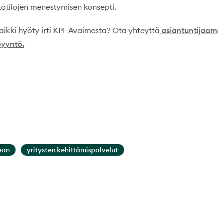
otilojen menestymisen konsepti.
aikki hyöty irti KPI-Avaimesta? Ota yhteyttä
asiantuntijaa
yyntö.
ean
yritysten kehittämispalvelut