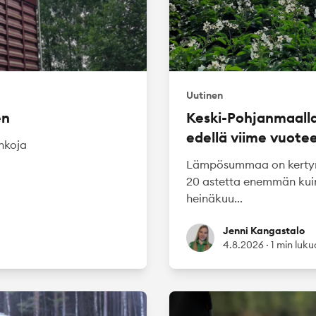
Uutinen
en
Keski-Pohjanmaalla
edellä viime vuote
inkoja
ä
Lämpösummaa on kertyny
20 astetta enemmän kuin
heinäkuu...
Jenni Kangastalo
Jenni Kangastalo
4.8.2026
·
1 min luk