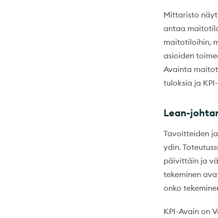
Mittaristo näyt
antaa maitotila
maitotiloihin, 
asioiden toime
Avainta maitot
tuloksia ja KPI
Lean-johtam
Tavoitteiden j
ydin. Toteutus
päivittäin ja v
tekeminen avat
onko tekeminen
KPI-Avain on V