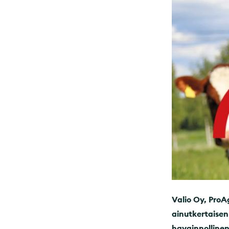
Valio Oy, ProAg
ainutkertaisen
havainnollinen