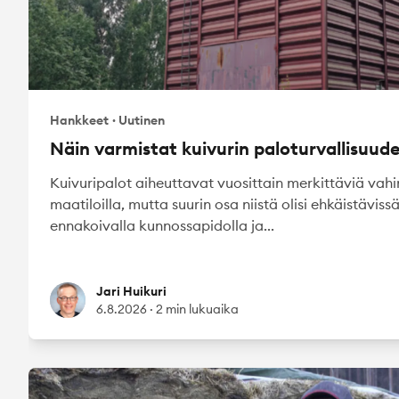
Hankkeet
·
Uutinen
Näin varmistat kuivurin paloturvallisuud
Kuivuripalot aiheuttavat vuosittain merkittäviä vah
maatiloilla, mutta suurin osa niistä olisi ehkäistäviss
ennakoivalla kunnossapidolla ja...
Jari Huikuri
Jari Huikuri
6.8.2026
·
2 min lukuaika