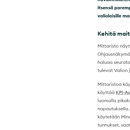
itsensä paremp
valiolaisille ma
Kehitä mait
Mittaristo näyt
Ohjausnäkymään 
haluaa seurata
tulevat Valion
Mittaristoa kä
käyttää
KPI-Av
luomalla pikak
napautuksella
käytetään Minu
tunnukset, saat