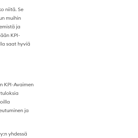
o niitä. Se
lun muihin
emistä ja
mään KPI-
lla saat hyviä
 on KPI-Avaimen
tuloksia
oilla
teutuminen ja
Oy:n yhdessä