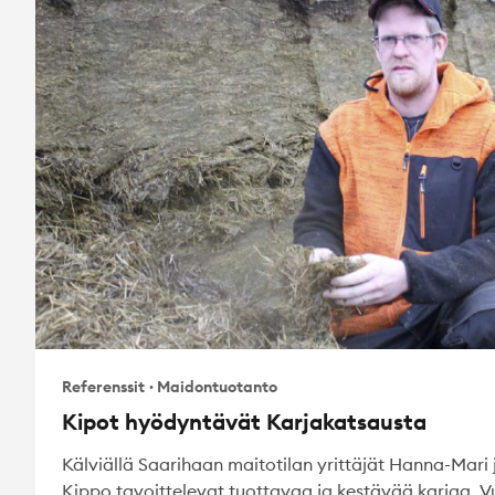
Referenssit
·
Maidontuotanto
Kipot hyödyntävät Karjakatsausta
Kälviällä Saarihaan maitotilan yrittäjät Hanna-Mari 
Kippo tavoittelevat tuottavaa ja kestävää karjaa. 