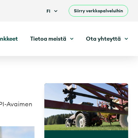
Siirry verkkopalveluihin
FI
nkkeet
Tietoa meistä
Ota yhteyttä
 KPI-Avaimen