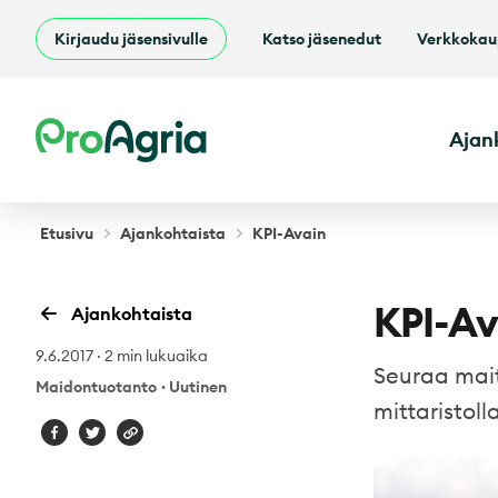
Kirjaudu jäsensivulle
Katso jäsenedut
Verkkoka
ProAgria
Ajan
Etusivu
Ajankohtaista
KPI-Avain
KPI-Av
Ajankohtaista
9.6.2017
·
2 min lukuaika
Seuraa mait
Maidontuotanto
·
Uutinen
mittaristolla