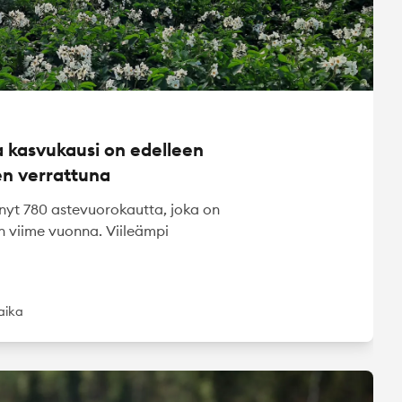
 kasvukausi on edelleen
en verrattuna
t 780 astevuorokautta, joka on
 viime vuonna. Viileämpi
uaika