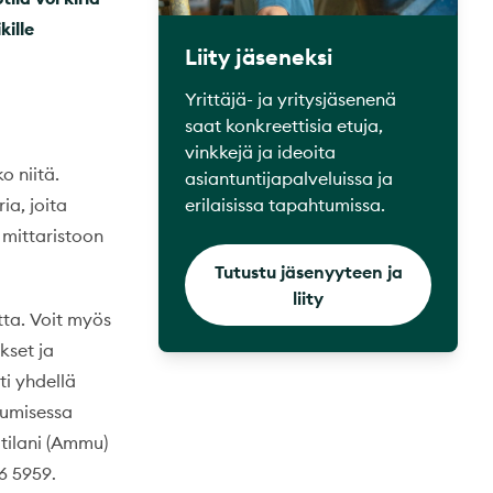
kille
Liity jäseneksi
Yrittäjä- ja yritysjäsenenä
saat konkreettisia etuja,
vinkkejä ja ideoita
o niitä.
asiantuntijapalveluissa ja
erilaisissa tapahtumissa.
ia, joita
 mittaristoon
Tutustu jäsenyyteen ja
liity
tta. Voit myös
kset ja
i yhdellä
tumisessa
tilani (Ammu)
66 5959
.