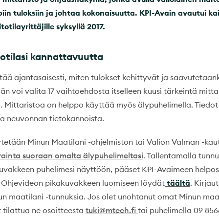
iin tuloksiin ja johtaa kokonaisuutta. KPI-Avain avautui kai
itotilayrittäjille syksyllä 2017.
otilasi kannattavuutta
tää ajantasaisesti, miten tulokset kehittyvät ja saavutetaank
voi valita 17 vaihtoehdosta itselleen kuusi tärkeintä mittar
. Mittaristoa on helppo käyttää myös älypuhelimella. Tiedot
 ja neuvonnan tietokannoista.
ytetään Minun Maatilani -ohjelmiston tai Valion Valman -kau
ainta suoraan omalta älypuhelimeltasi
. Tallentamalla tunnu
uvakkeen puhelimesi näyttöön, pääset KPI-Avaimeen helpost
. Ohjevideon pikakuvakkeen luomiseen löydät
täältä
. Kirjau
n maatilani -tunnuksia. Jos olet unohtanut omat Minun maa
 tilattua ne osoitteesta
tuki@mtech.fi
tai puhelimella 09 85