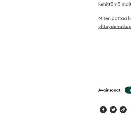
kehittämä mait
Miten oottaa k
yhteydenottop
Avainsanat:
l