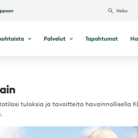
Haku
uppaan
kohtaista
Palvelut
Tapahtumat
Ha
ain
otilasi tuloksia ja tavoitteita havainnollisella
.