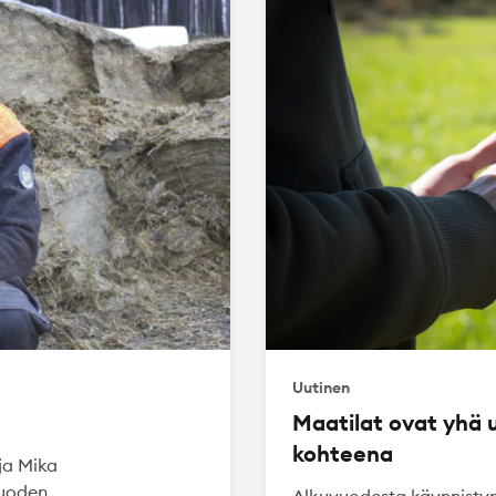
Uutinen
Maatilat ovat yhä
kohteena
ja Mika
Vuoden