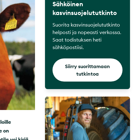
Sähköinen
kasvinsuojelututkinto
Suorita kasvinsuojelututkinto
helposti ja nopeasti verkossa.
Saat todistuksen heti
sähköpostiisi.
Siirry suorittamaan
tutkintoa
oille
e on
ila voi kiriä