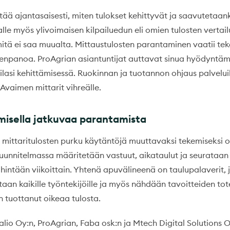
tää ajantasaisesti, miten tulokset kehittyvät ja saavutetaank
lle myös ylivoimaisen kilpailuedun eli omien tulosten vertai
mitä ei saa muualta. Mittaustulosten parantaminen vaatii tek
enpanoa. ProAgrian asiantuntijat auttavat sinua hyödyntä
ilasi kehittämisessä. Ruokinnan ja tuotannon ohjaus palvelui
-Avaimen mittarit vihreälle.
isella jatkuvaa parantamista
a mittaritulosten purku käytäntöjä muuttavaksi tekemiseksi
suunnitelmassa määritetään vastuut, aikataulut ja seurataan 
ähintään viikoittain. Yhtenä apuvälineenä on taulupalaverit, j
aan kaikille työntekijöille ja myös nähdään tavoitteiden to
 tuottanut oikeaa tulosta.
alio Oy:n, ProAgrian, Faba osk:n ja Mtech Digital Solutions 