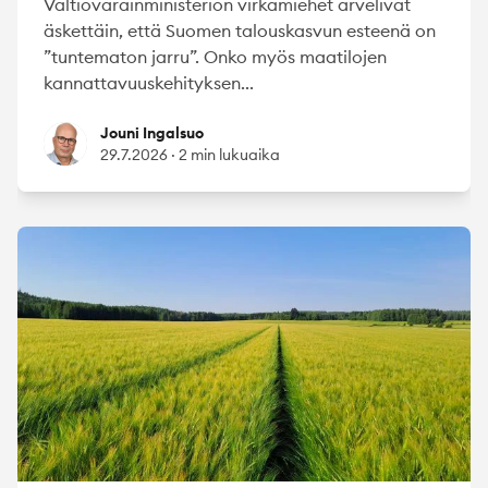
Valtiovarainministeriön virkamiehet arvelivat
äskettäin, että Suomen talouskasvun esteenä on
”tuntematon jarru”. Onko myös maatilojen
kannattavuuskehityksen...
Jouni Ingalsuo
Jouni Ingalsuo
29.7.2026
·
2 min lukuaika