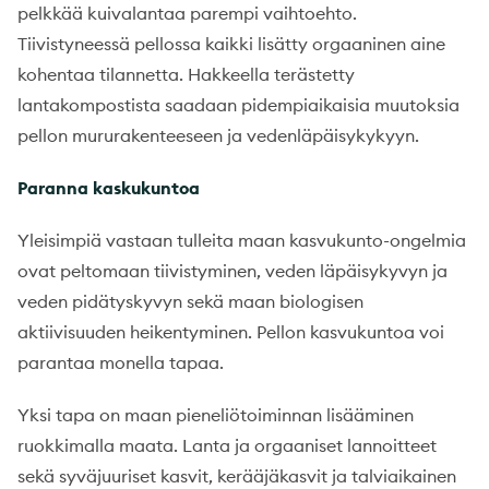
pelkkää kuivalantaa parempi vaihtoehto.
Tiivistyneessä pellossa kaikki lisätty orgaaninen aine
kohentaa tilannetta. Hakkeella terästetty
lantakompostista saadaan pidempiaikaisia muutoksia
pellon mururakenteeseen ja vedenläpäisykykyyn.
Paranna kaskukuntoa
Yleisimpiä vastaan tulleita maan kasvukunto-ongelmia
ovat peltomaan tiivistyminen, veden läpäisykyvyn ja
veden pidätyskyvyn sekä maan biologisen
aktiivisuuden heikentyminen. Pellon kasvukuntoa voi
parantaa monella tapaa.
Yksi tapa on maan pieneliötoiminnan lisääminen
ruokkimalla maata. Lanta ja orgaaniset lannoitteet
sekä syväjuuriset kasvit, kerääjäkasvit ja talviaikainen