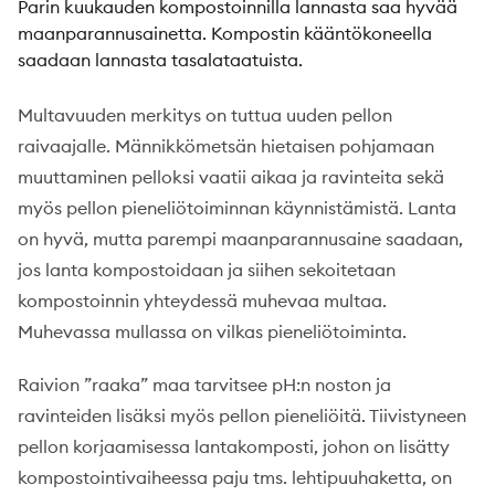
Parin kuukauden kompostoinnilla lannasta saa hyvää
maanparannusainetta. Kompostin kääntökoneella
saadaan lannasta tasalataatuista.
Multavuuden merkitys on tuttua uuden pellon
raivaajalle. Männikkömetsän hietaisen pohjamaan
muuttaminen pelloksi vaatii aikaa ja ravinteita sekä
myös pellon pieneliötoiminnan käynnistämistä. Lanta
on hyvä, mutta parempi maanparannusaine saadaan,
jos lanta kompostoidaan ja siihen sekoitetaan
kompostoinnin yhteydessä muhevaa multaa.
Muhevassa mullassa on vilkas pieneliötoiminta.
Raivion ”raaka” maa tarvitsee pH:n noston ja
ravinteiden lisäksi myös pellon pieneliöitä. Tiivistyneen
pellon korjaamisessa lantakomposti, johon on lisätty
kompostointivaiheessa paju tms. lehtipuuhaketta, on