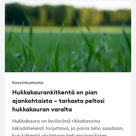
Kasvintuotanto
Hukkakaurankitkentä on pian
ajankohtaista – tarkasta peltosi
hukkakauran varalta
Hukkakaura on leviävänä rikkakasvina
lakisääteisesti torjuttava, ja paras teho saadaan,
kun kitkentä aloitetaan heti ensimmäisten...