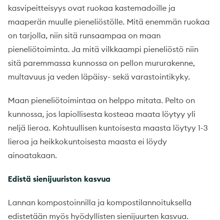
kasvipeitteisyys ovat ruokaa kastemadoille ja
maaperän muulle pieneliöstölle. Mitä enemmän ruokaa
on tarjolla, niin sitä runsaampaa on maan
pieneliötoiminta. Ja mitä vilkkaampi pieneliöstö niin
sitä paremmassa kunnossa on pellon mururakenne,
multavuus ja veden läpäisy- sekä varastointikyky.
Maan pieneliötoimintaa on helppo mitata. Pelto on
kunnossa, jos lapiollisesta kosteaa maata löytyy yli
neljä lieroa. Kohtuullisen kuntoisesta maasta löytyy 1-3
lieroa ja heikkokuntoisesta maasta ei löydy
ainoatakaan.
Edistä sienijuuriston kasvua
Lannan kompostoinnilla ja kompostilannoituksella
edistetään myös hyödyllisten sienijuurten kasvua.