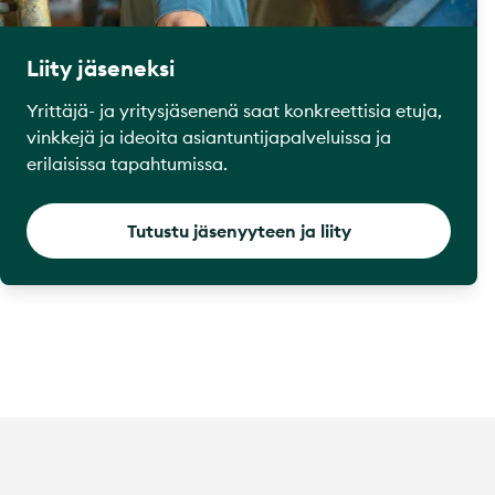
Liity jäseneksi
Yrittäjä- ja yritysjäsenenä saat konkreettisia etuja,
vinkkejä ja ideoita asiantuntijapalveluissa ja
erilaisissa tapahtumissa.
Tutustu jäsenyyteen ja liity