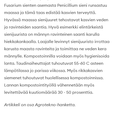
Fusarium sienten asemasta Penicillium sieni runsastuu
maassa ja tämä taas edistää kasvien terveyttä.
Hyvässä maassa sienijuuret tehostavat kasvien veden
ja ravinteiden saantia. Hyvä esimerkki elintärkeistä
sienijuurista on männyn ravinteinen saanti karulla
hiekkakankaalla. Laajalle levinnyt sienijuuristo irrottaa
karusta maasta ravinteita ja toimittaa ne veden kera
männylle. Kompostoinnilla voidaan myös hygienisoida
lanta. Taudinaiheuttajat tuhoutuvat 55-60 C asteen
lämpötilassa jo parissa viikossa. Myös rikkakasvien
siemenet tuhoutuvat huolellisessa kompostoinnissa.
Lannan kompostointityöllä vähennetään myös
levitettävää kuutiomäärää 30 - 50 prosenttia.
Artikkeli on osa Agrotekno-hanketta.