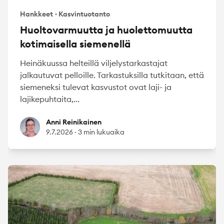
Hankkeet
·
Kasvintuotanto
Huoltovarmuutta ja huolettomuutta
kotimaisella siemenellä
Heinäkuussa helteillä viljelystarkastajat
jalkautuvat pelloille. Tarkastuksilla tutkitaan, että
siemeneksi tulevat kasvustot ovat laji- ja
lajikepuhtaita,...
Anni Reinikainen
Anni Reinikainen
9.7.2026
·
3 min lukuaika