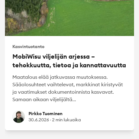
Kasvintuotanto
MobiWisu viljelijän arjessa –
tehokkuutta, tietoa ja kannattavuutta
Maatalous elää jatkuvassa muutoksessa.
Sääolosuhteet vaihtelevat, markkinat kiristyvät
ja vaatimukset dokumentoinnista kasvavat.
Samaan aikaan viljelijältä...
Pirkko Tuominen
Pirkko Tuominen
30.6.2026
·
2 min lukuaika