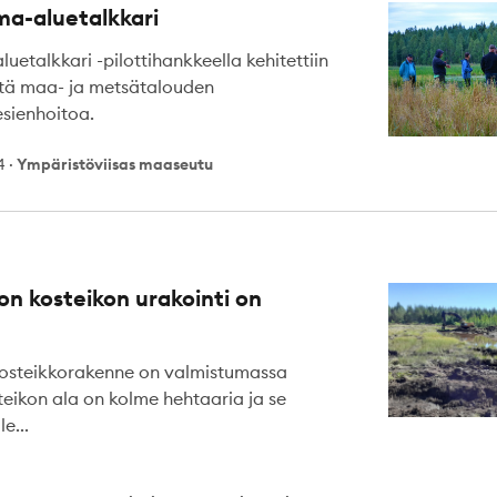
a-aluetalkkari
etalkkari -pilottihankkeella kehitettiin
tä maa- ja metsätalouden
esienhoitoa.
4
·
Ympäristöviisas maaseutu
on kosteikon urakointi on
osteikkorakenne on valmistumassa
eikon ala on kolme hehtaaria ja se
e...