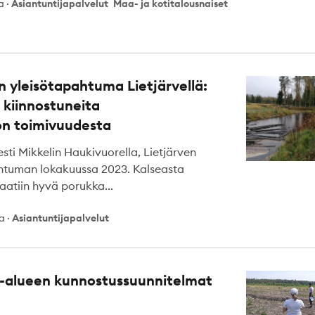
ka
·
Asiantuntijapalvelut
Maa- ja kotitalousnaiset
n yleisötapahtuma Lietjärvellä:
kiinnostuneita
n toimivuudesta
esti Mikkelin Haukivuorella, Lietjärven
ahtuman lokakuussa 2023. Kalseasta
saatiin hyvä porukka...
ka
·
Asiantuntijapalvelut
-alueen kunnostussuunnitelmat