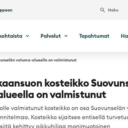
Haku
uppaan
kohtaista
Palvelut
Tapahtumat
Ha
unselän valuma-alueella on valmistunut
kaansuon kosteikko Suovun
lueella on valmistunut
olle valmistunut kosteikko on osa Suovunselän
nnitelmaa. Kosteikko sijaitsee entisellä turvet
t siitä kehittyy pikkuhiljaa monimuotoinen