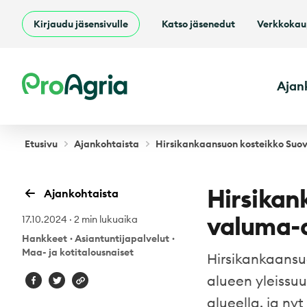
Kirjaudu jäsensivulle
Katso jäsenedut
Verkkoka
ProAgria
Ajan
Etusivu
Ajankohtaista
Hirsikankaansuon kosteikko Suov
Hirsikan
Ajankohtaista
valuma-a
17.10.2024
·
2 min lukuaika
Hankkeet
·
Asiantuntijapalvelut
·
Maa- ja kotitalousnaiset
Hirsikankaansu
alueen yleissuu
alueella, ja ny