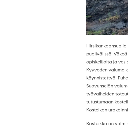
Hirsikankaansuolla
puolivälissä. Väkeä 
opiskelijoita ja ve
Kyyveden valuma-alu
käynnistettyä. Puh
Suovunselän valuma-
työvaiheiden toteut
tutustumaan kosteiko
Kosteikon urakoinni
Kosteikko on valmis