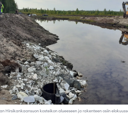
aan Hirsikankaansuon kosteikon alueeseen ja rakenteen osiin elokuuss