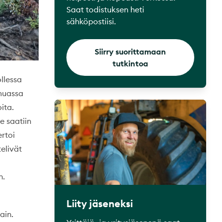
Saat todistuksen heti
sähköpostiisi.
Siirry suorittamaan
tutkintoa
llessa
 muassa
ita.
e saatiin
rtoi
elivät
n.
Liity jäseneksi
ain.