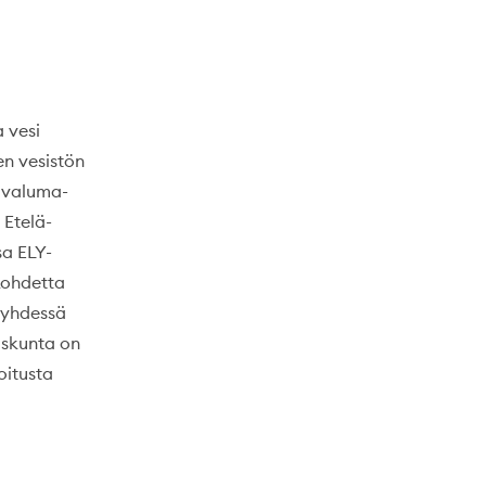
 vesi
n vesistön
n valuma-
 Etelä-
sa ELY-
kohdetta
 yhdessä
askunta on
oitusta