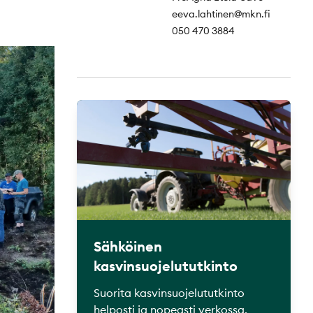
eeva.lahtinen@mkn.fi
050 470 3884
Sähköinen
kasvinsuojelututkinto
Suorita kasvinsuojelututkinto
helposti ja nopeasti verkossa.