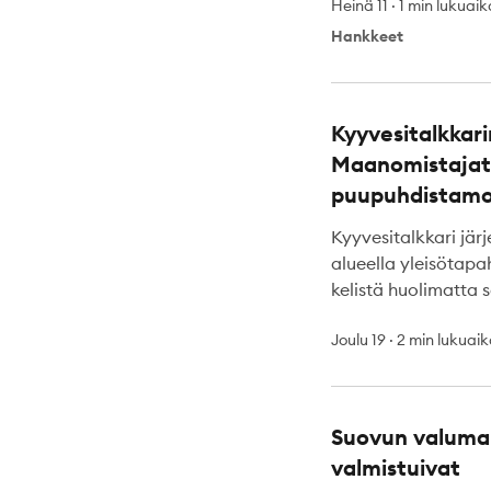
Heinä 11
·
1 min lukuai
Hankkeet
Kyyvesitalkkari
Maanomistajat 
puupuhdistamo
Kyyvesitalkkari järj
alueella yleisötap
kelistä huolimatta 
Joulu 19
·
2 min lukuai
Suovun valuma
valmistuivat