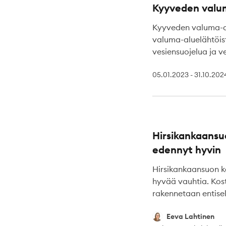
Kyyveden valum
Kyyveden valuma-alu
valuma-aluelähtöis
vesiensuojelua ja v
05.01.2023 - 31.10.202
Hirsikankaansu
edennyt hyvin
Hirsikankaansuon k
hyvää vauhtia. Kost
rakennetaan entisell
Eeva Lahtinen
Eeva Lahtinen