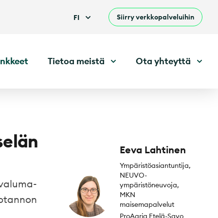
Siirry verkkopalveluihin
FI
nkkeet
Tietoa meistä
Ota yhteyttä
selän
Eeva Lahtinen
Ympäristöasiantuntija,
NEUVO-
 valuma-
ympäristöneuvoja,
MKN
uotannon
maisemapalvelut
ProAgria Etelä-Savo