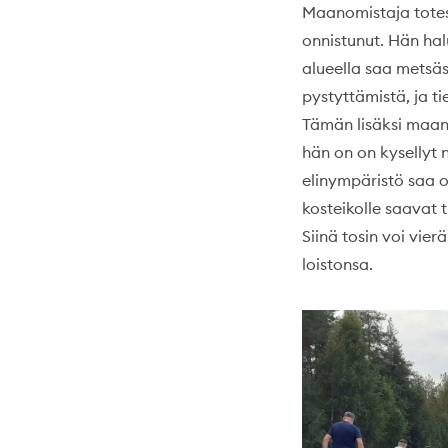
Maanomistaja totesi
onnistunut. Hän hal
alueella saa metsä
pystyttämistä, ja t
Tämän lisäksi maano
hän on on kysellyt n
elinympäristö saa o
kosteikolle saavat 
Siinä tosin voi vier
loistonsa.