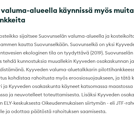
 valuma-alueella käynnissä myös muita
nkkeita
steikko sijaitsee Suovunselän valuma-alueella ja kosteikolta
lammen kautta Suovunselkään. Suovunselkä on yksi Kyyvede
ntavesien ekologinen tila on tyydyttävä (2019). Suovunselä
tus tehdä kunnostuksia muuallekin Kyyveden osakaskunnan ja
distämänä. Kyyveden valuma-aluetalkkarin pilottihankkees
itus kohdistaa rahoitusta myös eroosiosuojaukseen, ja tätä 
ri ja Kyyveden osakaskunta käyneet katsomassa maastossa
sa ja neuvotelleet toteuttamisesta. Lisäksi Kyyveden osak
n ELY-keskuksesta Oikeudenmukaisen siirtymän - eli JTF-rah
le ja odottaa päätöstä rahoituksen saamisesta.