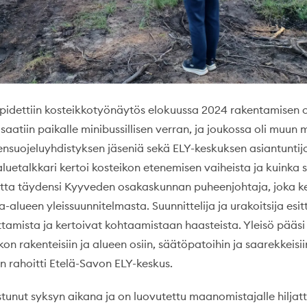
 pidettiin kosteikkotyönäytös elokuussa 2024 rakentamisen o
saatiin paikalle minibussillisen verran, ja joukossa oli muun
siensuojeluyhdistyksen jäseniä sekä ELY-keskuksen asiantuntijo
etalkkari kertoi kosteikon etenemisen vaiheista ja kuinka s
etta täydensi Kyyveden osakaskunnan puheenjohtaja, joka ke
alueen yleissuunnitelmasta. Suunnittelija ja urakoitsija esitt
tamista ja kertoivat kohtaamistaan haasteista. Yleisö pääsi
n rakenteisiin ja alueen osiin, säätöpatoihin ja saarekkeisii
n rahoitti Etelä-Savon ELY-keskus.
tunut syksyn aikana ja on luovutettu maanomistajalle hiljatt