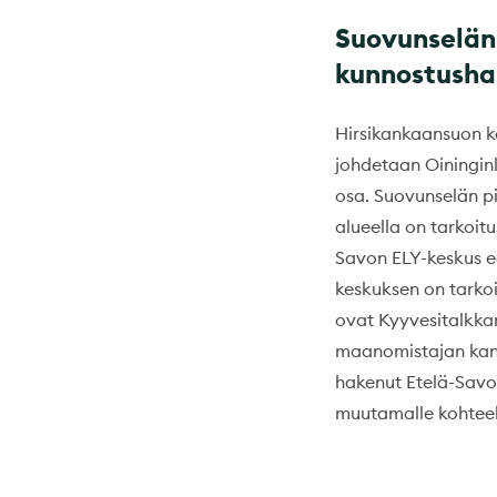
Suovunselän
kunnostusha
Hirsikankaansuon ko
johdetaan Oiningin
osa. Suovunselän pi
alueella on tarkoi
Savon ELY-keskus e
keskuksen on tarko
ovat Kyyvesitalkka
maanomistajan kans
hakenut Etelä-Savo
muutamalle kohteel