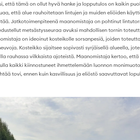
, että tämä on ollut hyvä hanke ja lopputulos on kaikin puol
uaa, että alue rauhoitetaan lintujen ja muiden eliöiden käyt
stää. Jatkotoimenpiteenä maanomistaja on pohtinut lintutor
iedustellut metsästysseuraa avuksi mahdollisen tornin toteut
mistaja on ideoinut kosteikolle sorsanpesiä, joiden toteut
euvoja. Kosteikko sijaitsee sopivasti syrjäisellä alueella, jot
lla rauhassa vilkkaista ajoteistä. Maanomistaja kertoo, että
tulla kaikki kiinnostuneet ihmettelemään luonnon monimuoto
ähtää tovi, ennen kuin kasvillisuus ja eliöstö saavuttavat lopul