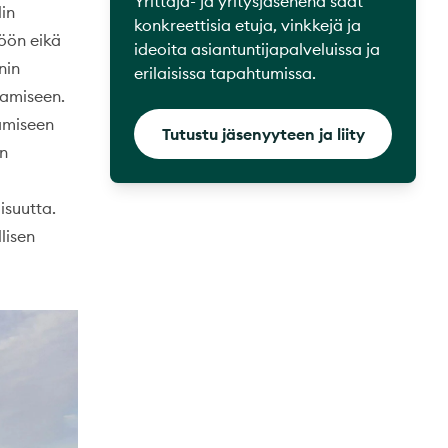
Yrittäjä- ja yritysjäsenenä saat
in
konkreettisia etuja, vinkkejä ja
töön eikä
ideoita asiantuntijapalveluissa ja
nin
erilaisissa tapahtumissa.
tamiseen.
tamiseen
Tutustu jäsenyyteen ja liity
en
isuutta.
lisen