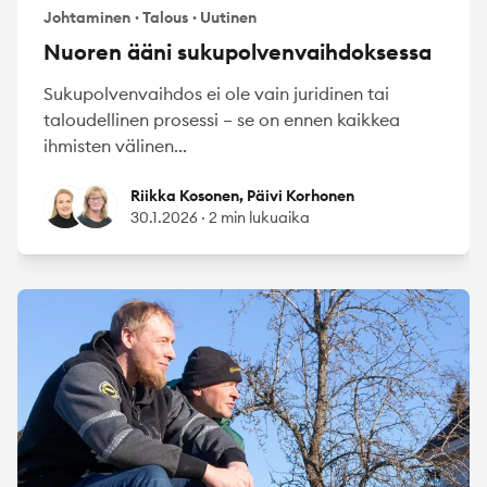
Johtaminen
·
Talous
·
Uutinen
Nuoren ääni sukupolvenvaihdoksessa
Sukupolvenvaihdos ei ole vain juridinen tai
taloudellinen prosessi – se on ennen kaikkea
ihmisten välinen...
Riikka Kosonen
Päivi Korhonen
Riikka Kosonen, Päivi Korhonen
30.1.2026
·
2 min lukuaika