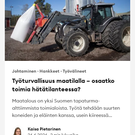
Johtaminen
·
Hankkeet
·
Työvälineet
Työturvallisuus maatilalla – osaatko
toimia hätätilanteessa?
Maatalous on yksi Suomen tapaturma-
alttiimmista toimialoista. Työtä tehdään suurten
koneiden ja eläinten kanssa, usein kiireessä...
Kaisa Pietarinen
Kaisa Pietarinen
26.6.2026
·
2 min lukuaika