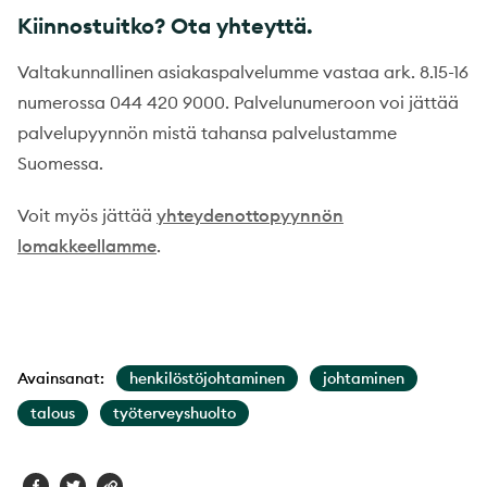
Kiinnostuitko? Ota yhteyttä.
Valtakunnallinen asiakaspalvelumme vastaa ark. 8.15-16
numerossa 044 420 9000. Palvelunumeroon voi jättää
palvelupyynnön mistä tahansa palvelustamme
Suomessa.
Voit myös jättää
yhteydenottopyynnön
lomakkeellamme
.
Avainsanat:
henkilöstöjohtaminen
johtaminen
talous
työterveyshuolto