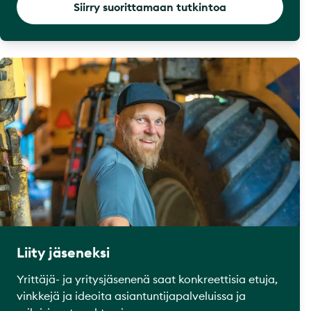
Siirry suorittamaan tutkintoa
Liity jäseneksi
Yrittäjä- ja yritysjäsenenä saat konkreettisia etuja,
vinkkejä ja ideoita asiantuntijapalveluissa ja