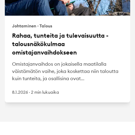
Johtaminen
·
Talous
Rahaa, tunteita ja tulevaisuutta -
talousnäkökulmaa
omistajanvaihdokseen
Omistajanvaihdos on jokaisella maatilalla
väistämätön vaihe, joka koskettaa niin taloutta
kuin tunteita, ja osallisina ovat...
8.1.2026
·
2 min lukuaika
Footer