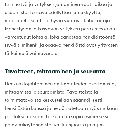
Esimiestyö ja yrityksen johtaminen vaatii aikaa ja
osaamista. Tehtävä edellyttää jämäkkyyttä,
määrätietoisuutta ja hyviä vuorovaikutustaitoja.
Menestyvän ja kasvavan yrityksen peräsimessä on
valveutunut johtaja, joka panostaa henkilöstöönsä.
Hyvä tiimihenki ja osaava henkilöstö ovat yrityksen
tärkeimpiä voimavaroja.
Tavoitteet, mittaaminen ja seuranta
Henkilöstöjohtaminen on tavoitteiden asettamista,
mittaamista ja seuraamista. Tavoitteista ja
toimintatavoista keskustellaan säännöllisesti
henkilöstön kanssa ja heidän otetaan myös mukaan
päätöksentekoon. Tärkeää on sopia esimerkiksi
palaverikäytännöistä, vastuunjaoista ja arjen