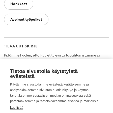
Hankkeet
Avoimet työpaikat
TILAA UUTISKIRJE
Pidämme huolen, että kuulet tulevista tapahtumistamme ja
uutuuksista ensimmäisten joukossa.
Tietoa sivustolla käytetyistä
Tilaa
evästeistä
Käytämme sivustollamme evästeitä kerätäksemme ja
analysoidaksemme sivuston suorituskykyä ja käyttöä,
tarjotaksemme sosiaalisen median ominaisuuksia sekä
Twitter
Facebook
YouTube
Instagram
LinkedIn
parantaaksemme ja räätälöidäksemme sisältöä ja mainoksia.
Lue lisää