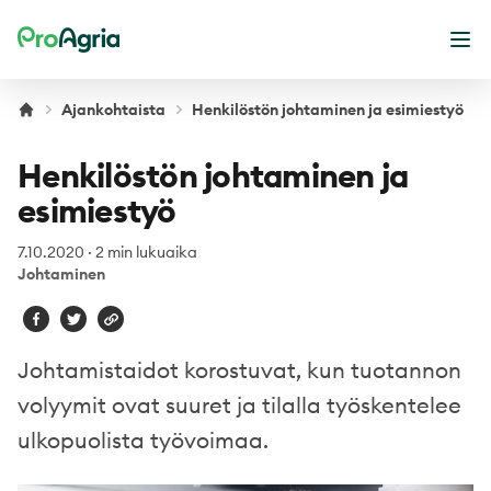
ProAgria
Ava
Ajankohtaista
Henkilöstön johtaminen ja esimiestyö
Henkilöstön johtaminen ja
esimiestyö
7.10.2020
·
2 min lukuaika
Johtaminen
Johtamistaidot korostuvat, kun tuotannon
volyymit ovat suuret ja tilalla työskentelee
ulkopuolista työvoimaa.