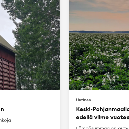
Uutinen
en
Keski-Pohjanmaalla
edellä viime vuote
inkoja
ä
Lämpösummaa on kertyny