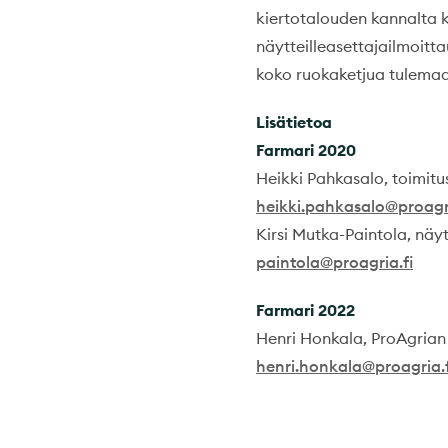
kiertotalouden kannalta k
näytteilleasettajailmoit
koko ruokaketjua tulema
Lisätietoa
Farmari 2020
Heikki Pahkasalo, toimitu
heikki.pahkasalo@proagri
Kirsi Mutka-Paintola, näy
paintola@proagria.fi
Farmari 2022
Henri Honkala, ProAgrian 
henri.honkala@proagria.f