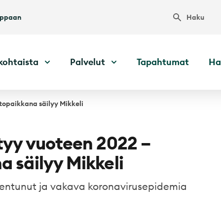
Haku
uppaan
kohtaista
Palvelut
Tapahtumat
Ha
itopaikkana säilyy Mikkeli
rtyy vuoteen 2022 –
a säilyy Mikkeli
ajentunut ja vakava koronavirusepidemia