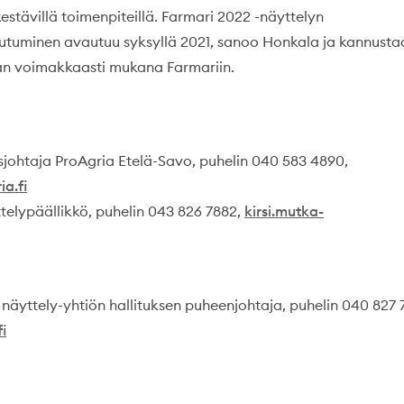
estävillä toimenpiteillä. Farmari 2022 -näyttelyn
tautuminen avautuu syksyllä 2021, sanoo Honkala ja kannusta
an voimakkaasti mukana Farmariin.
sjohtaja ProAgria Etelä-Savo, puhelin 040 583 4890,
a.fi
ttelypäällikkö, puhelin 043 826 7882,
kirsi.mutka-
näyttely-yhtiön hallituksen puheenjohtaja, puhelin 040 827 
i