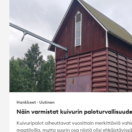
Hankkeet
·
Uutinen
Näin varmistat kuivurin paloturvallisuud
Kuivuripalot aiheuttavat vuosittain merkittäviä vah
maatiloilla, mutta suurin osa niistä olisi ehkäistäviss