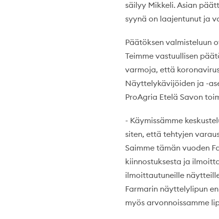
säilyy Mikkeli. Asian päät
syynä on laajentunut ja 
Päätöksen valmisteluun ov
Teimme vastuullisen päät
varmoja, että koronavirus
Näyttelykävijöiden ja -as
ProAgria Etelä Savon toi
- Käymissämme keskustelu
siten, että tehtyjen varaus
Saimme tämän vuoden Farm
kiinnostuksesta ja ilmoit
ilmoittautuneille näytteill
Farmarin näyttelylipun en
myös arvonnoissamme lipp