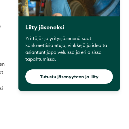
e
Liity jäseneksi
Yrittäjä- ja yritysjäsenenä saat
konkreettisia etuja, vinkkejä ja ideoita
asiantuntijapalveluissa ja erilaisissa
tapahtumissa.
een
at
Tutustu jäsenyyteen ja liity
si