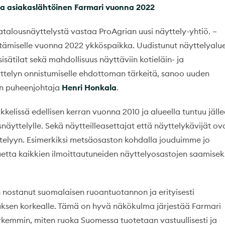
 ja asiakaslähtöinen Farmari vuonna 2022
alousnäyttelystä vastaa ProAgrian uusi näyttely-yhtiö. –
stämiselle vuonna 2022 ykköspaikka. Uudistunut näyttelyalu
sätilat sekä mahdollisuus näyttäviin kotieläin- ja
ttelyn onnistumiselle ehdottoman tärkeitä, sanoo uuden
sen puheenjohtaja
Henri Honkala
.
ikkelissä edellisen kerran vuonna 2010 ja alueella tuntuu jäll
näyttelylle. Sekä näytteilleasettajat että näyttelykävijät ov
yttelyyn. Esimerkiksi metsäosaston kohdalla jouduimme jo
etta kaikkien ilmoittautuneiden näyttelyosastojen saamisek
 nostanut suomalaisen ruoantuotannon ja erityisesti
sen korkealle. Tämä on hyvä näkökulma järjestää Farmari
rkemmin, miten ruoka Suomessa tuotetaan vastuullisesti ja