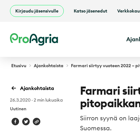
Kirjaudu jäsensivulle
Katso jäsenedut
Verkkoka
ProAgria
Ajan
Etusivu
Ajankohtaista
Farmari siirtyy vuoteen 2022 – p
Farmari sii
Ajankohtaista
pitopaikkan
26.3.2020
·
2 min lukuaika
Uutinen
Siirron syynä on la
Suomessa.