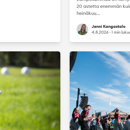
20 astetta enemmän kuin
heinäkuu...
Jenni Kangastalo
Jenni Kangastalo
4.8.2026
·
1 min luk