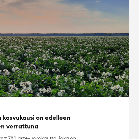
 kasvukausi on edelleen
en verrattuna
t 780 astevuorokautta, joka on