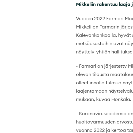
Mikkeliin rakentuu laaja
Vuoden 2022 Farmari Maat
Mikkeli on Farmarin järje
Kalevankankaalla, hyvät si
metsäosastoihin ovat näy
näyttely-yhtiön hallituk
- Farmari on järjestetty M
olevan tilausta maatalous
olleet innolla tulossa nä
laajentamaan näyttelyalu
mukaan, kuvaa Honkala.
- Koronavirusepidemia on
huoltovarmuuden arvostuk
vuonna 2022 ja kertoa ta