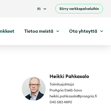
Siirry verkkopalveluihin
FI
nkkeet
Tietoa meistä
Ota yhteyttä
Heikki Pahkasalo
Toimitusjohtaja
ProAgria Etelä-Savo
heikki.pahkasalo@proagria.fi
040 583 4890