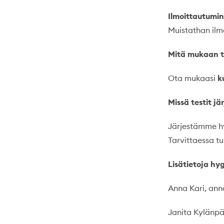
Ilmoittautumin
Muistathan ilm
Mitä mukaan t
Ota mukaasi
k
Missä testit jä
Järjestämme hy
Tarvittaessa t
Lisätietoja hy
Anna Kari, ann
Janita Kylänpä