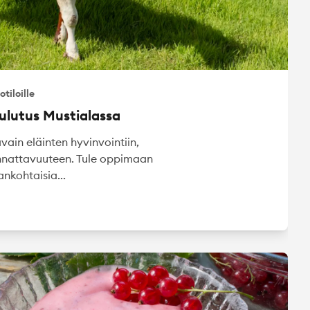
otiloille
ulutus Mustialassa
ain eläinten hyvinvointiin,
annattavuuteen. Tule oppimaan
nkohtaisia...