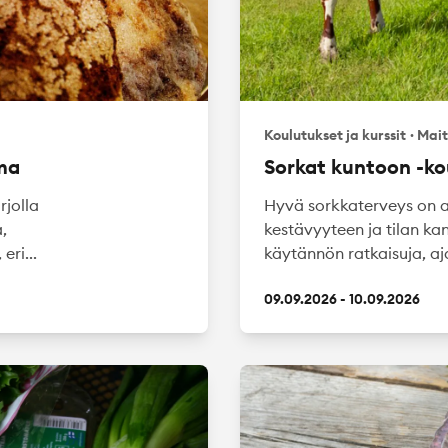
Koulutukset ja kurssit
·
Mait
ma
Sorkat kuntoon -ko
jolla
Hyvä sorkkaterveys on av
,
kestävyyteen ja tilan k
eri...
käytännön ratkaisuja, aja
09.09.2026 - 10.09.2026