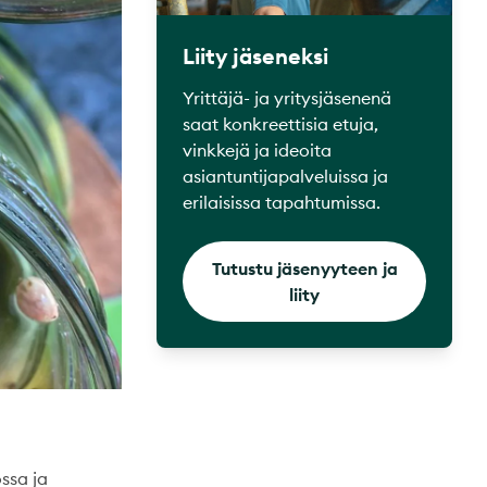
Liity jäseneksi
Yrittäjä- ja yritysjäsenenä
saat konkreettisia etuja,
vinkkejä ja ideoita
asiantuntijapalveluissa ja
erilaisissa tapahtumissa.
Tutustu jäsenyyteen ja
liity
ssa ja