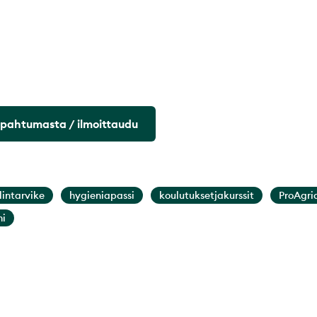
apahtumasta / ilmoittaudu
lintarvike
hygieniapassi
koulutuksetjakurssit
ProAgri
i