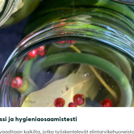
si ja hygieniaosaamistesti
aaditaan kaikilta, jotka työskentelevät elintarvikehuoneisto