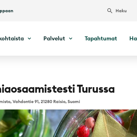
Haku
uppaan
kohtaista
Palvelut
Tapahtumat
Ha
iaosaamistesti Turussa
misto, Vahdontie 91, 21280 Raisio, Suomi