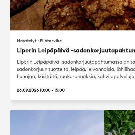
Näyttelyt
·
Elintarvike
Liperin Leipäpäivä -sadonkorjuutapahtu
Liperin Leipäpäivä -sadonkorjuutapahtumassa on tar
sadonkorjuun tuotteita, leipää, leivonnaisia, lähilihaa
hunajaa, käsitöitä, ruoka-annoksia, kahvilapalveluja, 
26.09.2026 10:00 - 15:00