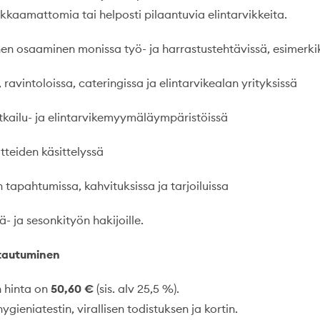
kkaamattomia tai helposti pilaantuvia elintarvikkeita.
nen osaaminen monissa työ- ja harrastustehtävissä, esimerkik
, ravintoloissa, cateringissa ja elintarvikealan yrityksissä
kailu- ja elintarvikemyymäläympäristöissä
teiden käsittelyssä
tapahtumissa, kahvituksissa ja tarjoiluissa
ä- ja sesonkityön hakijoille.
ttautuminen
 hinta on
50,60 €
(sis. alv 25,5 %).
ygieniatestin, virallisen todistuksen ja kortin.