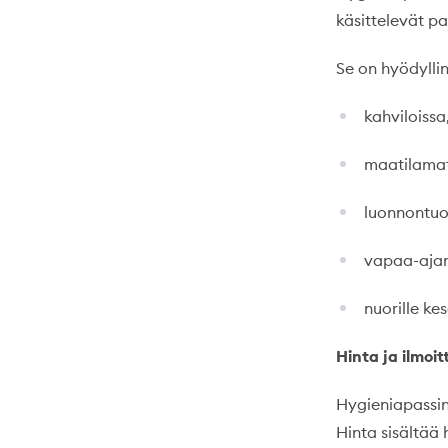
käsittelevät pa
Se on hyödylli
kahviloissa
maatilamat
luonnontuot
vapaa-ajan 
nuorille kes
Hinta ja ilmoi
Hygieniapassin
Hinta sisältää h