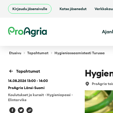
Kirjaudu jäsensivulle
Katso jäsenedut
Verkkoka
ProAgria
Ajan
Etusivu
Tapahtumat
Hygieniaosaamistesti Turussa
Hygien
Tapahtumat
14.08.2026 13:00 - 14:00
ProAgria toi
ProAgria Länsi-Suomi
Koulutukset ja kurssit
·
Hygieniapassi
·
Elintarvike