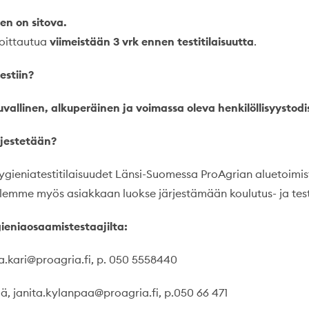
en on sitova.
oittautua
viimeistään 3 vrk ennen testitilaisuutta
.
estiin?
uvallinen, alkuperäinen ja voimassa oleva henkilöllisyystodi
rjestetään?
gieniatestitilaisuudet Länsi-Suomessa ProAgrian aluetoimist
ulemme myös asiakkaan luokse järjestämään koulutus- ja testi
gieniaosaamistestaajilta:
a.kari@proagria.fi, p. 050 5558440
ä, janita.kylanpaa@proagria.fi, p.050 66 471