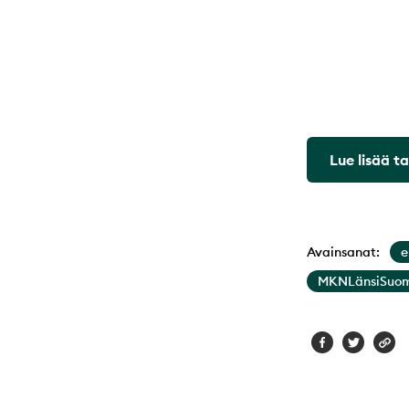
Lue lisää t
Avainsanat:
e
MKNLänsiSuom