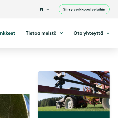
Siirry verkkopalveluihin
FI
nkkeet
Tietoa meistä
Ota yhteyttä