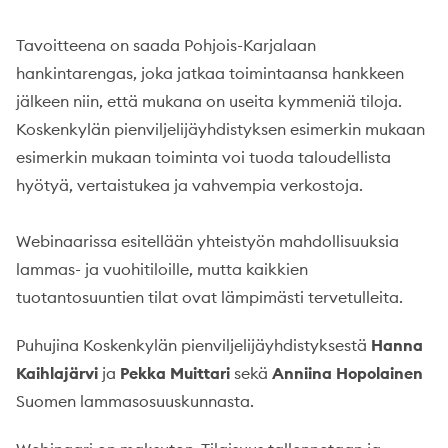
Tavoitteena on saada Pohjois-Karjalaan
hankintarengas, joka jatkaa toimintaansa hankkeen
jälkeen niin, että mukana on useita kymmeniä tiloja.
Koskenkylän pienviljelijäyhdistyksen esimerkin mukaan
esimerkin mukaan toiminta voi tuoda taloudellista
hyötyä, vertaistukea ja vahvempia verkostoja.
Webinaarissa esitellään yhteistyön mahdollisuuksia
lammas- ja vuohitiloille, mutta kaikkien
tuotantosuuntien tilat ovat lämpimästi tervetulleita.
Puhujina Koskenkylän pienviljelijäyhdistyksestä
Hanna
Kaihlajärvi
ja
Pekka Muittari
sekä
Anniina Hopolainen
Suomen lammasosuuskunnasta.