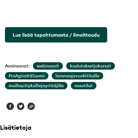
Lue lisää tapahtumasta / ilmoittaudu
Avainsanat:
webinaarit
koulutuksetjakurssit
ProAgriaItäSuomi
lammasjavuohitiloille
muilleyrityksillejayrittäjille
maatilat
Lisätietoja