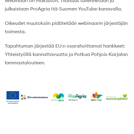
Webinaari on maksuton. Tilaisuus tallennetaan ja
julkaistaan ProAgria Itä-Suomen YouTube-kanavalla.
Oikeudet muutoksiin pidätetään webinaarin järjestäjän
toimesta.
Tapahtuman järjestää EU:n osarahoittamat hankkeet:
Yhteistyöllä kannattavuutta ja Potkua Pohjois-Karjalan
lammastalouteen.