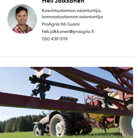
Heli Jolkkonen
Kasvintuotannon asiantuntija,
lammastuotannon asiantuntija
ProAgria Itä-Suomi
heli.jolkkonen@proagria.fi
050 439 0119