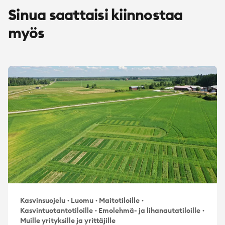
Sinua saattaisi kiinnostaa
myös
Kasvinsuojelu
·
Luomu
·
Maitotiloille
·
Kasvintuotantotiloille
·
Emolehmä- ja lihanautatiloille
·
Muille yrityksille ja yrittäjille