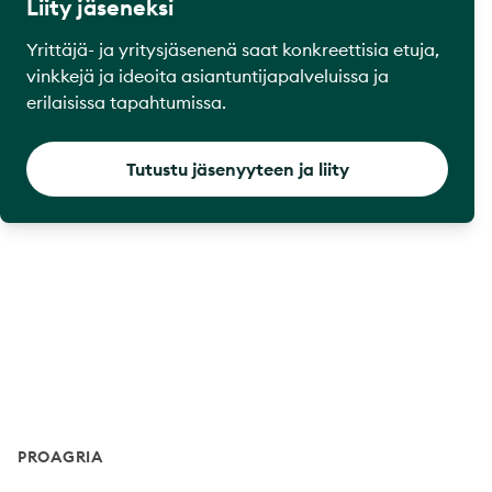
Liity jäseneksi
Yrittäjä- ja yritysjäsenenä saat konkreettisia etuja,
vinkkejä ja ideoita asiantuntijapalveluissa ja
erilaisissa tapahtumissa.
Tutustu jäsenyyteen ja liity
Footer
PROAGRIA