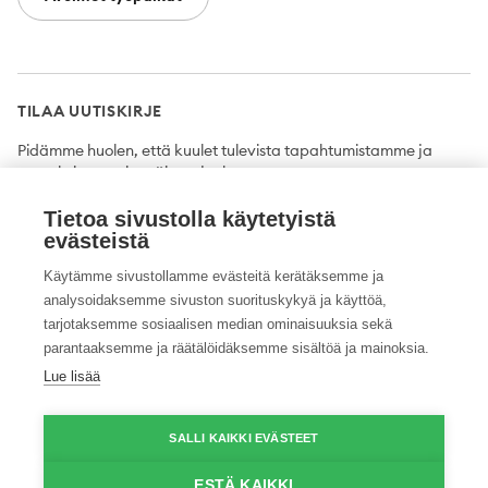
TILAA UUTISKIRJE
Pidämme huolen, että kuulet tulevista tapahtumistamme ja
uutuuksista ensimmäisten joukossa.
Tietoa sivustolla käytetyistä
Tilaa
evästeistä
Käytämme sivustollamme evästeitä kerätäksemme ja
analysoidaksemme sivuston suorituskykyä ja käyttöä,
tarjotaksemme sosiaalisen median ominaisuuksia sekä
Twitter
Facebook
YouTube
Instagram
LinkedIn
parantaaksemme ja räätälöidäksemme sisältöä ja mainoksia.
Lue lisää
Tietosuojaseloste
Saavutettavuusseloste
Ilmoituskanava
SALLI KAIKKI EVÄSTEET
© 2026 ProAgria. Kaikki oikeudet pidätetään.
ESTÄ KAIKKI