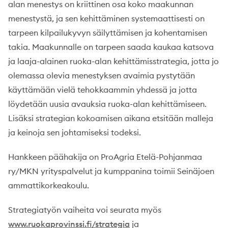
alan menestys on kriittinen osa koko maakunnan
menestystä, ja sen kehittäminen systemaattisesti on
tarpeen kilpailukyvyn säilyttämisen ja kohentamisen
takia. Maakunnalle on tarpeen saada kaukaa katsova
ja laaja-alainen ruoka-alan kehittämisstrategia, jotta jo
olemassa olevia menestyksen avaimia pystytään
käyttämään vielä tehokkaammin yhdessä ja jotta
löydetään uusia avauksia ruoka-alan kehittämiseen.
Lisäksi strategian kokoamisen aikana etsitään malleja
ja keinoja sen johtamiseksi todeksi.
Hankkeen päähakija on ProAgria Etelä-Pohjanmaa
ry/MKN yrityspalvelut ja kumppanina toimii Seinäjoen
ammattikorkeakoulu.
Strategiatyön vaiheita voi seurata myös
www.ruokaprovinssi.fi/strategia
ja