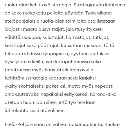
ruoka-alaa kehittävä strategia. Strategiatyön kohteena
on koko ruokaketju pellolta pöytään. Työn aikana
eteläpohjalaisia ruoka-alan toimijoita osallistetaan
laajasti: maatalousyrittäjät, jalostusyritykset,
vähittäiskauppa, kuluttajat, harrastajat, tutkijat,
kehittäjät sekä päättäjät, kutsutaan mukaan. Töitä
tehdään yhdessä työpajoissa, pyytäen ajatuksia
kyselylomakkeilla, verkkotapahtumissa sekä
tarvittaessa myös haastatteluiden avulla.
Kehittämisstrategia kootaan sekä laajaksi
yksityiskohtaiseksi paketiksi, mutta myös nopeasti
omaksuttavaksi napakaksi esitykseksi. Korona-aika
otetaan huomioon siten, että työ tehdään
lähtökohtaisesti etävälinein.
Etelä-Pohjanmaan on vahva ruokamaakunta. Ruoka-