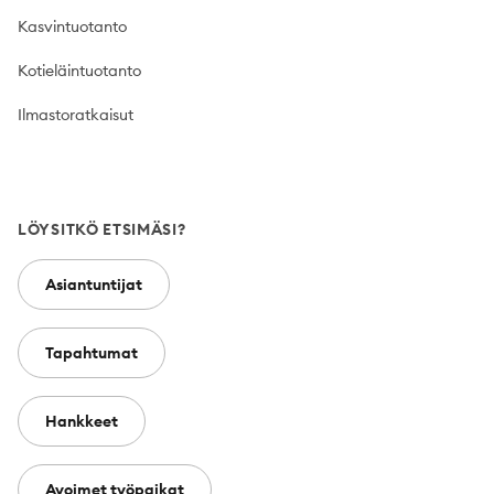
Kasvintuotanto
Kotieläintuotanto
Ilmastoratkaisut
LÖYSITKÖ ETSIMÄSI?
Asiantuntijat
Tapahtumat
Hankkeet
Avoimet työpaikat