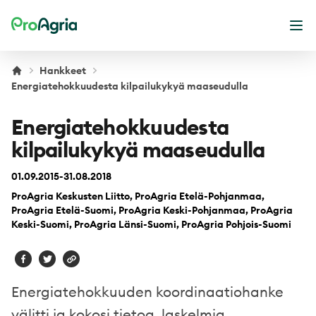
ProAgria
Ava
Hankkeet
Energiatehokkuudesta kilpailukykyä maaseudulla
Energiatehokkuudesta
kilpailukykyä maaseudulla
01.09.2015-31.08.2018
ProAgria Keskusten Liitto, ProAgria Etelä-Pohjanmaa,
ProAgria Etelä-Suomi, ProAgria Keski-Pohjanmaa, ProAgria
Keski-Suomi, ProAgria Länsi-Suomi, ProAgria Pohjois-Suomi
Energiatehokkuuden koordinaatiohanke
välitti ja kokosi tietoa, laskelmia,