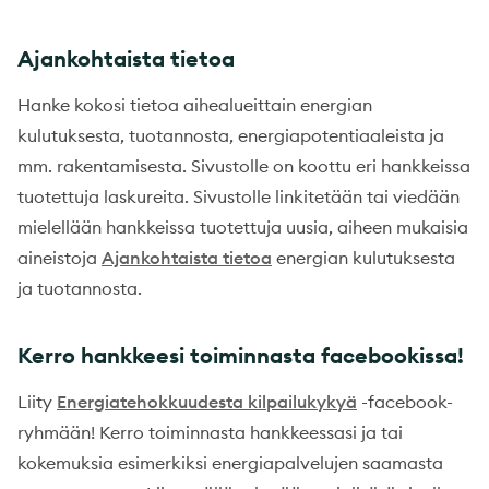
Ajankohtaista tietoa
Hanke kokosi tietoa aihealueittain energian
kulutuksesta, tuotannosta, energiapotentiaaleista ja
mm. rakentamisesta. Sivustolle on koottu eri hankkeissa
tuotettuja laskureita. Sivustolle linkitetään tai viedään
mielellään hankkeissa tuotettuja uusia, aiheen mukaisia
aineistoja
Ajankohtaista tietoa
energian kulutuksesta
ja tuotannosta.
Kerro hankkeesi toiminnasta facebookissa!
Liity
Energiatehokkuudesta kilpailukykyä
-facebook-
ryhmään! Kerro toiminnasta hankkeessasi ja tai
kokemuksia esimerkiksi energiapalvelujen saamasta