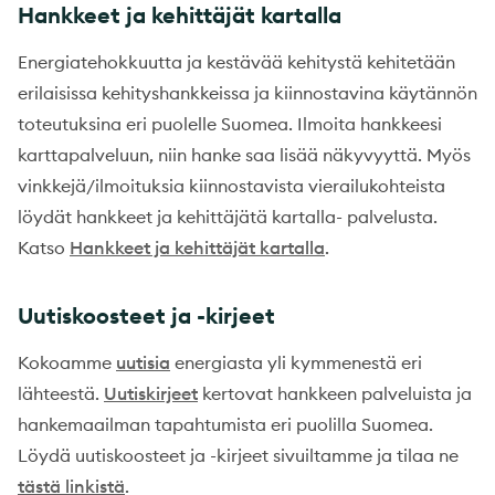
Hankkeet ja kehittäjät kartalla
Energiatehokkuutta ja kestävää kehitystä kehitetään
erilaisissa kehityshankkeissa ja kiinnostavina käytännön
toteutuksina eri puolelle Suomea. Ilmoita hankkeesi
karttapalveluun, niin hanke saa lisää näkyvyyttä. Myös
vinkkejä/ilmoituksia kiinnostavista vierailukohteista
löydät hankkeet ja kehittäjätä kartalla- palvelusta.
Katso
Hankkeet ja kehittäjät kartalla
.
Uutiskoosteet ja -kirjeet
Kokoamme
uutisia
energiasta yli kymmenestä eri
lähteestä.
Uutiskirjeet
kertovat hankkeen palveluista ja
hankemaailman tapahtumista eri puolilla Suomea.
Löydä uutiskoosteet ja -kirjeet sivuiltamme ja tilaa ne
tästä linkistä
.