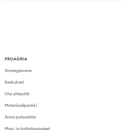
Footer
PROAGRIA
Strategiamme
Keskukset
Ota yhteyttä
Materiaalipankki
Anna palautetta
Maa- ja kotitalousnaiset