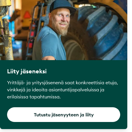
Liity jäseneksi
Yrittäjä- ja yritysjäsenenä saat konkreettisia etuja,
vinkkejä ja ideoita asiantuntijapalveluissa ja
erilaisissa tapahtumissa.
Tutustu jäsenyyteen ja liity