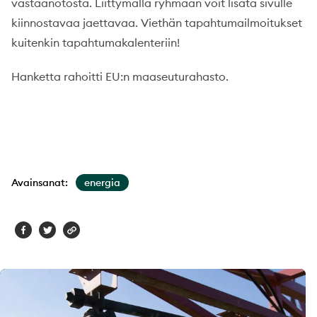
vastaanotosta. Liittymällä ryhmään voit lisätä sivulle
kiinnostavaa jaettavaa. Viethän tapahtumailmoitukset
kuitenkin tapahtumakalenteriin!
Hanketta rahoitti EU:n maaseuturahasto.
Avainsanat:
energia