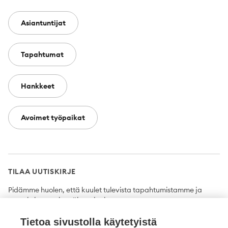
Asiantuntijat
Tapahtumat
Hankkeet
Avoimet työpaikat
TILAA UUTISKIRJE
Pidämme huolen, että kuulet tulevista tapahtumistamme ja
uutuuksista ensimmäisten joukossa.
Tietoa sivustolla käytetyistä
Tilaa