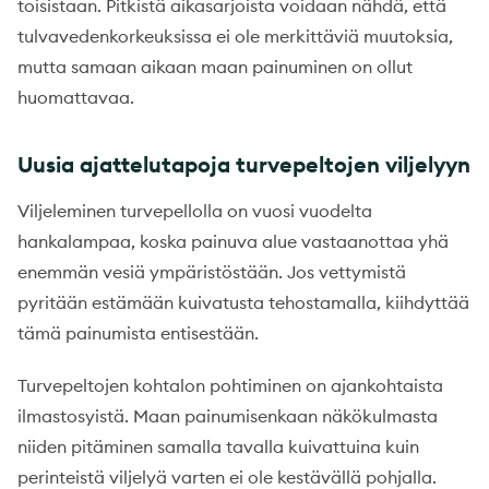
toisistaan. Pitkistä aikasarjoista voidaan nähdä, että
tulvavedenkorkeuksissa ei ole merkittäviä muutoksia,
mutta samaan aikaan maan painuminen on ollut
huomattavaa.
Uusia ajattelutapoja turvepeltojen viljelyyn
Viljeleminen turvepellolla on vuosi vuodelta
hankalampaa, koska painuva alue vastaanottaa yhä
enemmän vesiä ympäristöstään. Jos vettymistä
pyritään estämään kuivatusta tehostamalla, kiihdyttää
tämä painumista entisestään.
Turvepeltojen kohtalon pohtiminen on ajankohtaista
ilmastosyistä. Maan painumisenkaan näkökulmasta
niiden pitäminen samalla tavalla kuivattuina kuin
perinteistä viljelyä varten ei ole kestävällä pohjalla.