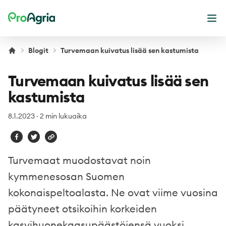
ProAgria
Ava
Blogit
Turvemaan kuivatus lisää sen kastumista
Turvemaan kuivatus lisää sen
kastumista
8.1.2023
·
2 min lukuaika
Turvemaat muodostavat noin
kymmenesosan Suomen
kokonaispeltoalasta. Ne ovat viime vuosina
päätyneet otsikoihin korkeiden
kasvihuonekaasupäästöjensä vuoksi.