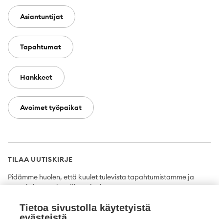
Asiantuntijat
Tapahtumat
Hankkeet
Avoimet työpaikat
TILAA UUTISKIRJE
Pidämme huolen, että kuulet tulevista tapahtumistamme ja
uutuuksista ensimmäisten joukossa.
Tietoa sivustolla käytetyistä
Tilaa
evästeistä