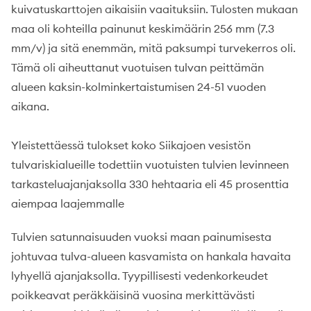
kuivatuskarttojen aikaisiin vaaituksiin. Tulosten mukaan
maa oli kohteilla painunut keskimäärin 256 mm (7.3
mm/v) ja sitä enemmän, mitä paksumpi turvekerros oli.
Tämä oli aiheuttanut vuotuisen tulvan peittämän
alueen kaksin-kolminkertaistumisen 24-51 vuoden
aikana.
Yleistettäessä tulokset koko Siikajoen vesistön
tulvariskialueille todettiin vuotuisten tulvien levinneen
tarkasteluajanjaksolla 330 hehtaaria eli 45 prosenttia
aiempaa laajemmalle
Tulvien satunnaisuuden vuoksi maan painumisesta
johtuvaa tulva-alueen kasvamista on hankala havaita
lyhyellä ajanjaksolla. Tyypillisesti vedenkorkeudet
poikkeavat peräkkäisinä vuosina merkittävästi