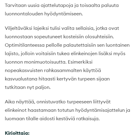
Tarvitaan uusia ajattelutapoja ja toisaalta paluuta
luonnontalouden hyödyntämiseen.
Viljeltäväksi lajeiksi tulisi valita sellaisia, jotka ovat
luonnostaan sopeutuneet kosteisiin olosuhteisiin.
Optimitilanteessa pellolle palautettaisiin sen luontainen
lajisto, jolloin voitaisiin tukea elinkeinojen lisäksi myös
luonnon monimuotoisuutta. Esimerkiksi
nopeakasvuisten rahkasammalten käyttöä
kasvualustana hitaasti kertyvän turpeen sijaan
tutkitaan nyt paljon.
Aika näyttää, onnistuvatko turpeeseen liittyvät
elinkeinot haastamaan totutun hyödyntämisajattelun ja
luomaan tilalle aidosti kestäviä ratkaisuja.
Kirjoittaja: