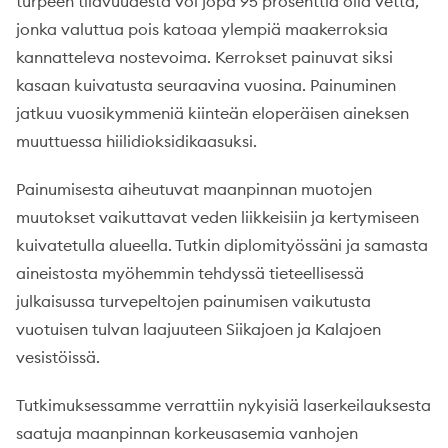
turpeen tilavuudesta voi jopa 95 prosenttia olla vettä,
jonka valuttua pois katoaa ylempiä maakerroksia
kannatteleva nostevoima. Kerrokset painuvat siksi
kasaan kuivatusta seuraavina vuosina. Painuminen
jatkuu vuosikymmeniä kiinteän eloperäisen aineksen
muuttuessa hiilidioksidikaasuksi.
Painumisesta aiheutuvat maanpinnan muotojen
muutokset vaikuttavat veden liikkeisiin ja kertymiseen
kuivatetulla alueella. Tutkin diplomityössäni ja samasta
aineistosta myöhemmin tehdyssä tieteellisessä
julkaisussa turvepeltojen painumisen vaikutusta
vuotuisen tulvan laajuuteen Siikajoen ja Kalajoen
vesistöissä.
Tutkimuksessamme verrattiin nykyisiä laserkeilauksesta
saatuja maanpinnan korkeusasemia vanhojen