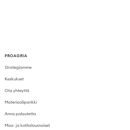
Footer
PROAGRIA
Strategiamme
Keskukset
Ota yhteyttä
Materiaalipankki
Anna palautetta
Maa- ja kotitalousnaiset