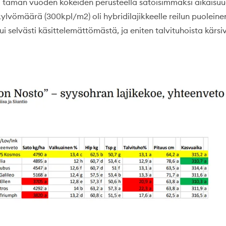
ui tämän vuoden kokeiden perusteella satoisimmaksi aikaisu
kylvömäärä (300kpl/m2) oli hybridilajikkeelle reilun puoleine
tui selvästi käsittelemättömästä, ja eniten talvituhoista kärs