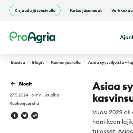
Kirjaudu jäsensivulle
Katso jäsenedut
Verkkoka
ProAgria
Ajan
Etusivu
Blogit
Ruohonjuurella
Asiaa syysviljoista – l
Asiaa sy
Blogit
kasvinsu
27.5.2024
·
6 min lukuaika
Ruohonjuurella
Vuosi 2023 ol
hankkeen lajik
tulokset. Asiaa