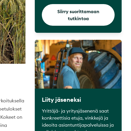
Siirry suorittamaan
tutkintoa
Liity jäseneksi
rkoituksella
koetulokset
Yrittäjä- ja yritysjäsenenä saat
. Kokeet on
konkreettisia etuja, vinkkejä ja
ideoita asiantuntijapalveluissa ja
eina