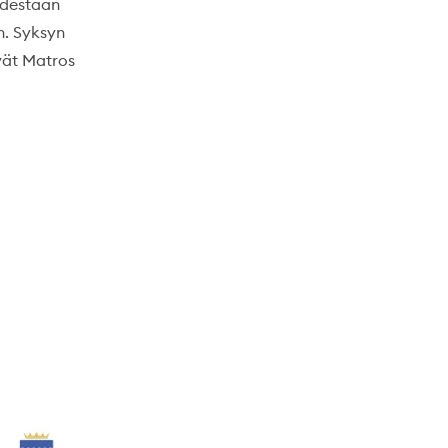
udestaan
n. Syksyn
ivät Matros