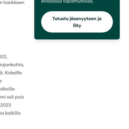
erilaisissa tapahtumissa.
kun hankkeen
Tutustu jäsenyyteen ja
liity
022,
vöajankohta,
. Kokeille
e
aikoilla
mi suli pois
 2023
sa kaikilla