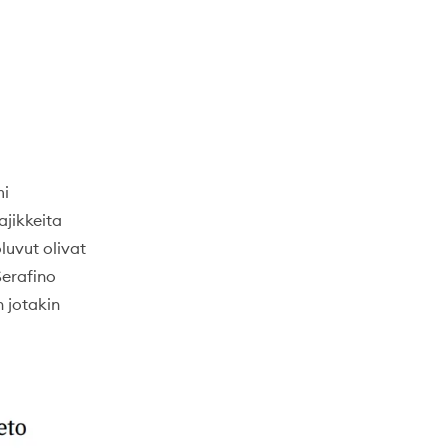
mi
jikkeita
uvut olivat
Serafino
 jotakin