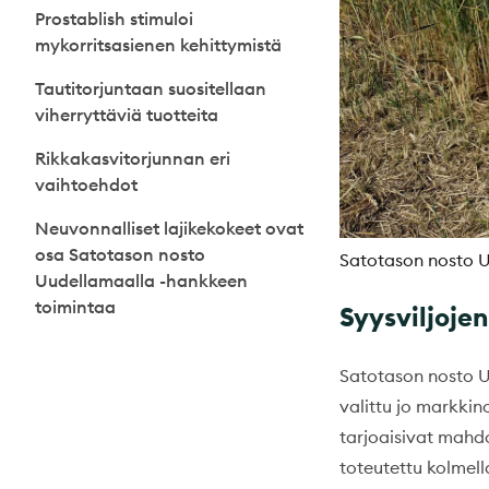
Prostablish stimuloi
mykorritsasienen kehittymistä
Tautitorjuntaan suositellaan
viherryttäviä tuotteita
Rikkakasvitorjunnan eri
vaihtoehdot
Neuvonnalliset lajikekokeet ovat
osa Satotason nosto
Satotason nosto U
Uudellamaalla -hankkeen
toimintaa
Syysviljojen
Satotason nosto Uu
valittu jo markkino
tarjoaisivat mahdol
toteutettu kolmella