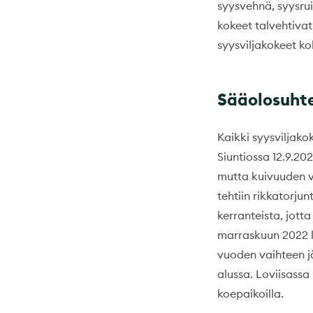
syysvehnä, syysrui
kokeet talvehtivat 
syysviljakokeet ko
Sääolosuhte
Kaikki syysviljako
Siuntiossa 12.9.20
mutta kuivuuden vu
tehtiin rikkatorju
kerranteista, jotta
marraskuun 2022 lo
vuoden vaihteen j
alussa. Loviisassa 
koepaikoilla.