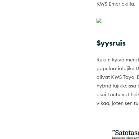
KWS Emerickillä.
Syysruis
Rukiin kylvö meni
populaatiolajike 
olivat KWS Tayo, 
hybridilajikkeissa
osoittautuivat hei
vikaa, joten sen t