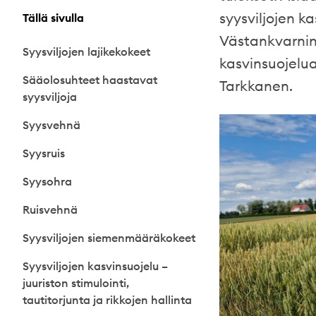
syysviljojen ka
Tällä sivulla
Västankvarnin 
Syysviljojen lajikekokeet
kasvinsuojelu
Sääolosuhteet haastavat
Tarkkanen.
syysviljoja
Syysvehnä
Syysruis
Syysohra
Ruisvehnä
Syysviljojen siemenmääräkokeet
Syysviljojen kasvinsuojelu –
juuriston stimulointi,
tautitorjunta ja rikkojen hallinta