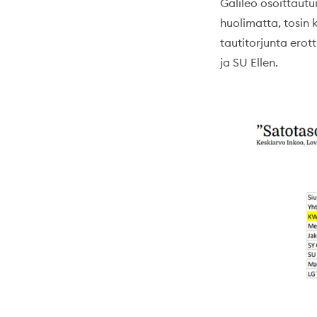
Galileo osoittaut
huolimatta, tosin 
tautitorjunta erot
ja SU Ellen.