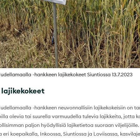
udellamaalla -hankkeen lajikekokeet Siuntiossa 13.7.2023
 lajikekokeet
dellamaalla -hankkeen neuvonnallisiin lajikekokeisiin on ta
illa olevia tai suurella varmuudella tulevia lajikkeita, jotta 
lisimman paljon hyödyllisiä lajiketietoa suoraan viljelijöille
 eri koepaikalla, Inkoossa, Siuntiossa ja Loviisassa, kasvilaj