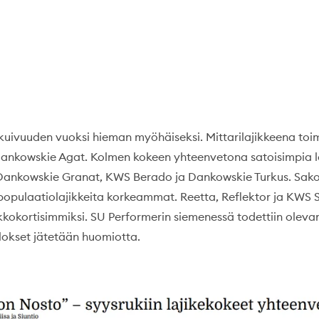
 kuivuuden vuoksi hieman myöhäiseksi. Mittarilajikkeena toi
Dankowskie Agat. Kolmen kokeen yhteenvetona satoisimpia la
Dankowskie Granat, KWS Berado ja Dankowskie Turkus. Sakol
 populaatiolajikkeita korkeammat. Reetta, Reflektor ja KWS 
kkokortisimmiksi. SU Performerin siemenessä todettiin olevan
ulokset jätetään huomiotta.