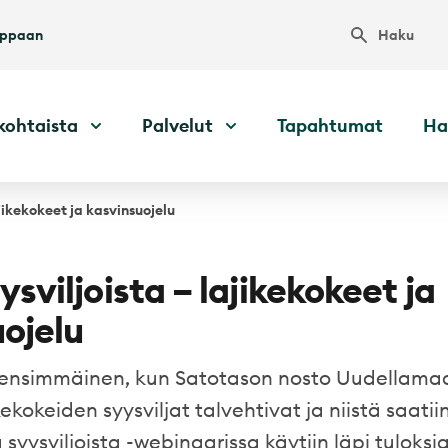
Haku
uppaan
kohtaista
Palvelut
Tapahtumat
Ha
ajikekokeet ja kasvinsuojelu
ysviljoista – lajikekokeet ja
ojelu
i ensimmäinen, kun Satotason nosto Uudellamaa
ekokeiden syysviljat talvehtivat ja niistä saatii
 syysviljoista -webinaarissa käytiin läpi tuloksi