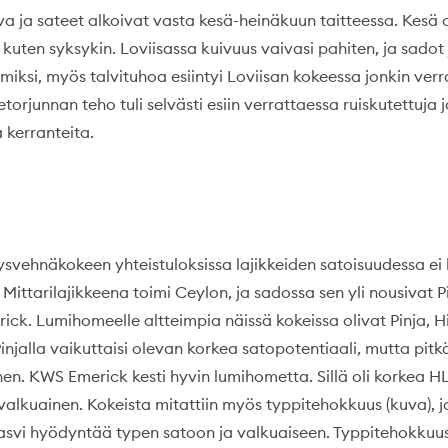
va ja sateet alkoivat vasta kesä-heinäkuun taitteessa. Kesä o
kuten syksykin. Loviisassa kuivuus vaivasi pahiten, ja sadot 
iksi, myös talvituhoa esiintyi Loviisan kokeessa jonkin verr
orjunnan teho tuli selvästi esiin verrattaessa ruiskutettuja j
 kerranteita.
svehnäkokeen yhteistuloksissa lajikkeiden satoisuudessa ei 
Mittarilajikkeena toimi Ceylon, ja sadossa sen yli nousivat Pi
ck. Lumihomeelle altteimpia näissä kokeissa olivat Pinja, H
Pinjalla vaikuttaisi olevan korkea satopotentiaali, mutta pit
en. KWS Emerick kesti hyvin lumihometta. Sillä oli korkea H
valkuainen. Kokeista mitattiin myös typpitehokkuus (kuva), 
kasvi hyödyntää typen satoon ja valkuaiseen. Typpitehokkuus