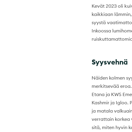
Kevät 2023 oli kui
kaikkiaan lämmin, 
syystä vaatimattom
Inkoossa lumihomet
ruiskuttamattomia
Syysvehnä
Näiden kolmen syy
merkitsevää eroa. 
Etana ja KWS Emeri
Kashmir ja Igloo. 
ja matala valkuain
verrattain korkea 
sitä, miten hyvin 