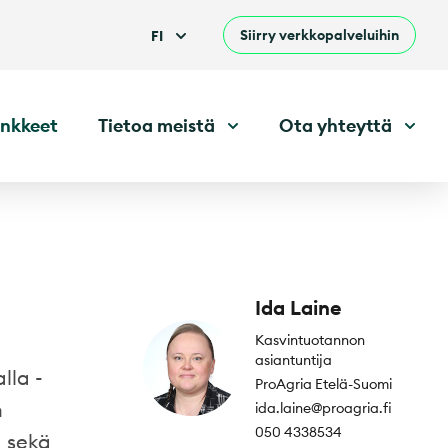
Siirry verkkopalveluihin
FI
nkkeet
Tietoa meistä
Ota yhteyttä
Ida Laine
Kasvintuotannon
asiantuntija
lla -
ProAgria Etelä-Suomi
n
ida.laine@proagria.fi
050 4338534
a sekä