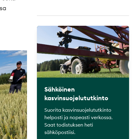
ssa
Sähköinen
kasvinsuojelututkinto
Suorita kasvinsuojelututkinto
helposti ja nopeasti verkossa.
Saat todistuksen heti
sähköpostiisi.