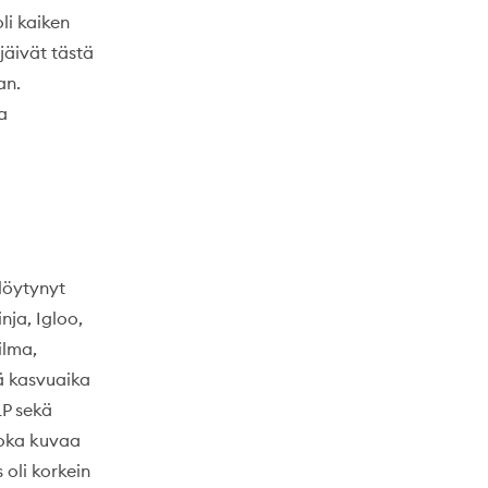
li kaiken
jäivät tästä
an.
a
löytynyt
nja, Igloo,
ilma,
kä kasvuaika
LP sekä
joka kuvaa
 oli korkein