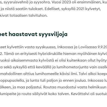
s, syysruisvehnä ja syysohra. Vuosi 2023 oli ensimmäinen, 
ja niistä saatiin tulokset. Edelliset, syksyllä 2021 kylvetyt,
kivat totaalisen talvituhon.
et haastavat syysviljoja
keet kylvettiin vasta syyskuussa, Inkoossa ja Loviisassa 9.9.2
22. Tämä on erityisesti hybridirukiille hieman myöhäinen kyl
oksi aikaisemmasta kylvöstä ei olisi kuitenkaan ollut hyötyä
nta sekä syksyllä että keväällä ja lumihometorjunta vain osall
 mahdollinen alttius lumihomeelle kävisi ilmi. Talvi alkoi koep
ppupuolella, ja lunta tuli paljon jo ennen joulua. Inkoossa lu
älkeen, ja maa paljastui. Routaa muodostui vasta helmikuun
lumipeite ja routa säilyivät koko talven. Kevättalvi oli suotui