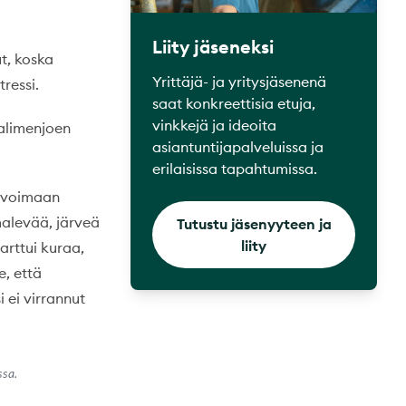
Liity jäseneksi
t, koska
Yrittäjä- ja yritysjäsenenä
tressi.
saat konkreettisia etuja,
vinkkejä ja ideoita
Kalimenjoen
asiantuntijapalveluissa ja
erilaisissa tapahtumissa.
in voimaan
imalevää, järveä
Tutustu jäsenyyteen ja
liity
tarttui kuraa,
e, että
 ei virrannut
ssa.