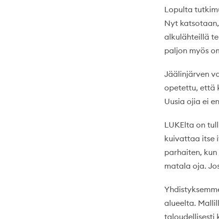
Lopulta tutkimu
Nyt katsotaan,
alkulähteillä 
paljon myös o
Jäälinjärven 
opetettu, että
Uusia ojia ei 
LUKElta on tull
kuivattaa itse
parhaiten, kun
matala oja. Jos
Yhdistyksemme 
alueelta. Malli
taloudellisesti