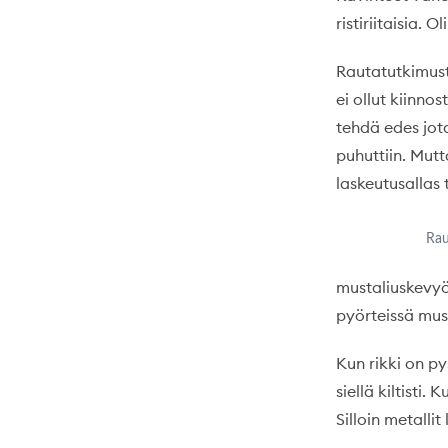
ristiriitaisia.
Rautatutkimusta
ei ollut kiinn
tehdä edes jota
puhuttiin. Mutt
laskeutusallas t
Rau
mustaliuskevyö
pyörteissä mus
Kun rikki on p
siellä kiltisti
Silloin metalli