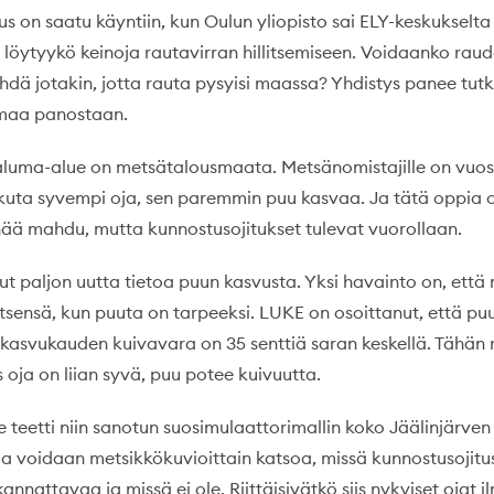
s on saatu käyntiin, kun Oulun yliopisto sai ELY-keskukselta
 löytyykö keinoja rautavirran hillitsemiseen. Voidaanko rau
tehdä jotakin, jotta rauta pysyisi maassa? Yhdistys panee tu
maa panostaan.
valuma-alue on metsätalousmaata. Metsänomistajille on vu
 kuta syvempi oja, sen paremmin puu kasvaa. Ja tätä oppia 
enää mahdu, mutta kunnostusojitukset tulevat vuorollaan.
ut paljon uutta tietoa puun kasvusta. Yksi havainto on, että
 itsensä, kun puuta on tarpeeksi. LUKE on osoittanut, että p
 kasvukauden kuivavara on 35 senttiä saran keskellä. Tähän 
 oja on liian syvä, puu potee kuivuutta.
teetti niin sanotun suosimulaattorimallin koko Jäälinjärve
lla voidaan metsikkökuvioittain katsoa, missä kunnostusojitu
 kannattavaa ja missä ei ole. Riittäisivätkö siis nykyiset ojat 