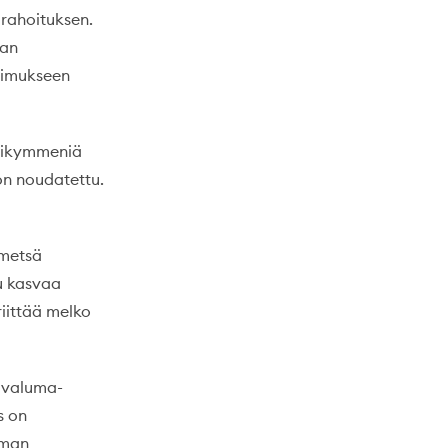
 rahoituksen.
dan
tkimukseen
osikymmeniä
on noudatettu.
 metsä
uu kasvaa
riittää melko
n valuma-
s on
ilman