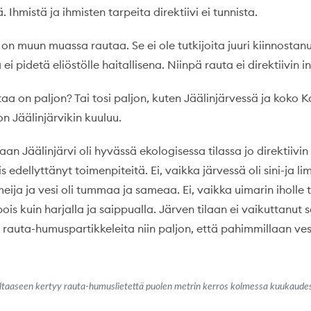
 Ihmistä ja ihmisten tarpeita direktiivi ei tunnista.
n muun muassa rautaa. Se ei ole tutkijoita juuri kiinnostanu
 ei pidetä eliöstölle haitallisena. Niinpä rauta ei direktiivin in
aa on paljon? Tai tosi paljon, kuten Jäälinjärvessä ja koko 
on Jäälinjärvikin kuuluu.
aan Jäälinjärvi oli hyvässä ekologisessa tilassa jo direktiiv
iis edellyttänyt toimenpiteitä. Ei, vaikka järvessä oli sini-ja l
rmeija ja vesi oli tummaa ja sameaa. Ei, vaikka uimarin iholle 
pois kuin harjalla ja saippualla. Järven tilaan ei vaikuttanut s
 rauta-humuspartikkeleita niin paljon, että pahimmillaan vesi
ltaaseen kertyy rauta-humuslietettä puolen metrin kerros kolmessa kuukaude