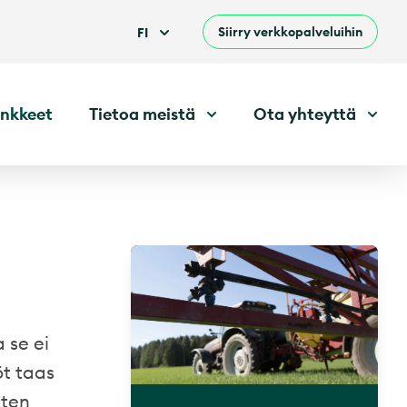
Siirry verkkopalveluihin
FI
nkkeet
Tietoa meistä
Ota yhteyttä
 se ei
öt taas
sten