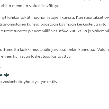
rhilta menoilta voitaisiin välttyä.
nyt lähikontaktit maanomistajien kanssa. Kun rajoitukset ov
tsänomistajien kanssa päästään käymään keskustelua siitä,
tuotot turvata pienemmillä vesistövaikutuksilla ja vähemmi
ottamatta kaikki muu Jäälinjärvessä onkin kunnossa. Valum
ennen kuin suuri laskeutusallas täyttyy.
:
ko-oja
n vesienhoitoyhdistys ry:n aktiivi