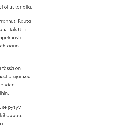
ollut tarjolla.
irronnut. Rauta
n. Haluttiin
 ongelmasta
hehtaarin
ä tässä on
ella sijaitsee
äkauden
hin.
, se pysyy
ikkihappoa.
a.