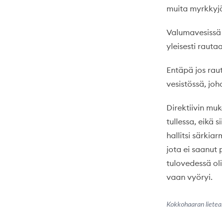
muita myrkkyjä.
Valumavesissä o
yleisesti rautaa
Entäpä jos raut
vesistössä, joh
Direktiivin muk
tullessa, eikä s
hallitsi särkia
jota ei saanut 
tulovedessä oli
vaan vyöryi.
Kokkohaaran lietea