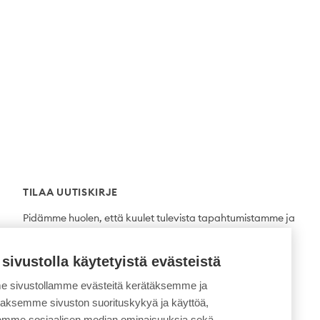
TILAA UUTISKIRJE
Pidämme huolen, että kuulet tulevista tapahtumistamme ja
uutuuksista ensimmäisten joukossa.
 sivustolla käytetyistä evästeistä
Tilaa
 sivustollamme evästeitä kerätäksemme ja
daksemme sivuston suorituskykyä ja käyttöä,
semme sosiaalisen median ominaisuuksia sekä