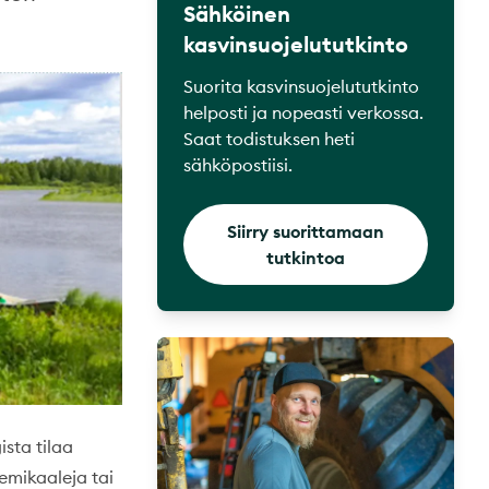
Sähköinen
kasvinsuojelututkinto
Suorita kasvinsuojelututkinto
helposti ja nopeasti verkossa.
Saat todistuksen heti
sähköpostiisi.
Siirry suorittamaan
tutkintoa
ista tilaa
kemikaaleja tai