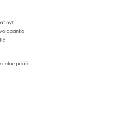
at nyt
 voidaanko
llä
a-alue pitää