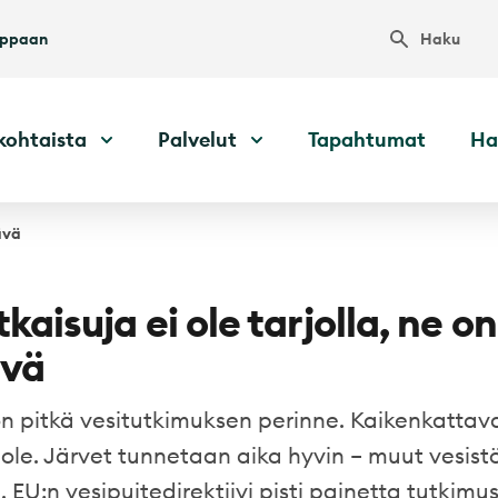
Haku
uppaan
kohtaista
Palvelut
Tapahtumat
Ha
tävä
kaisuja ei ole tarjolla, ne on
ävä
 pitkä vesitutkimuksen perinne. Kaikenkattava
ole. Järvet tunnetaan aika hyvin – muut vesist
EU:n vesipuitedirektiivi pisti painetta tutkimu