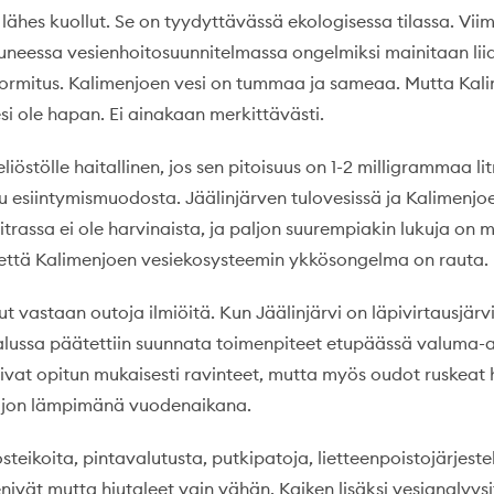
 lähes kuollut. Se on tyydyttävässä ekologisessa tilassa. Vi
tuneessa vesienhoitosuunnitelmassa ongelmiksi mainitaan liia
uormitus. Kalimenjoen vesi on tummaa ja sameaa. Mutta Kalim
si ole hapan. Ei ainakaan merkittävästi.
liöstölle haitallinen, jos sen pitoisuus on 1-2 milligrammaa lit
uu esiintymismuodosta. Jäälinjärven tulovesissä ja Kalimenjo
trassa ei ole harvinaista, ja paljon suurempiakin lukuja on m
että Kalimenjoen vesiekosysteemin ykkösongelma on rauta.
lut vastaan outoja ilmiöitä. Kun Jäälinjärvi on läpivirtausjärvi
lussa päätettiin suunnata toimenpiteet etupäässä valuma-al
vat opitun mukaisesti ravinteet, mutta myös oudot ruskeat hi
paljon lämpimänä vuodenaikana.
steikoita, pintavalutusta, putkipatoja, lietteenpoistojärjest
ivät mutta hiutaleet vain vähän. Kaiken lisäksi vesianalyysi