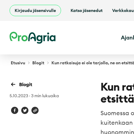
Kirjaudu jäsensivulle
Katso jäsenedut
Verkkoka
ProAgria
Ajan
Etusivu
Blogit
Kun ratkaisuja ei ole tarjolla, ne on etsit
Kun rat
Blogit
etsitt
5.10.2023
·
3 min lukuaika
Suomessa on
kuitenkaan 
huonommin. 