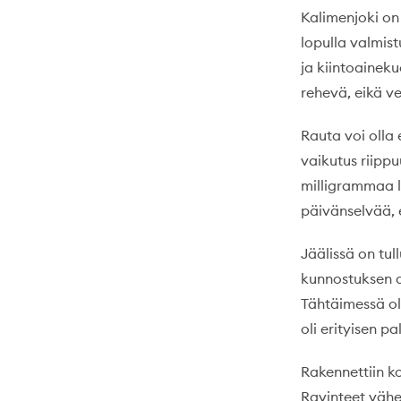
Kalimenjoki on
lopulla valmis
ja kiintoainek
rehevä, eikä ve
Rauta voi olla e
vaikutus riipp
milligrammaa li
päivänselvää, 
Jäälissä on tul
kunnostuksen a
Tähtäimessä oli
oli erityisen 
Rakennettiin ko
Ravinteet vähen