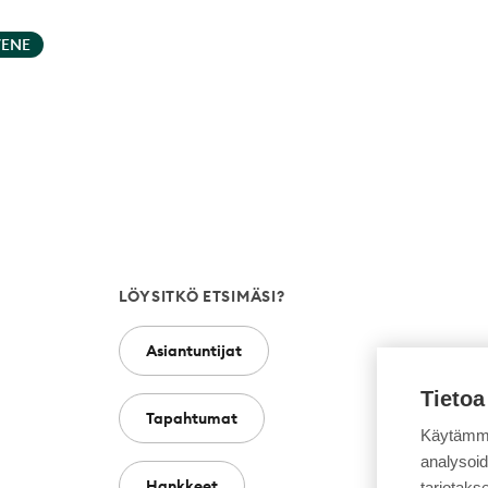
VENE
LÖYSITKÖ ETSIMÄSI?
Asiantuntijat
Tietoa
Tapahtumat
Käytämme
analysoi
Hankkeet
tarjotak