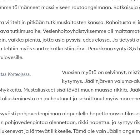
 Olimme törmänneet massiiviseen rautaongelmaan. Ratkaisuja ei 
 viriteltiin pitkään tutkimuslaitosten kanssa. Rahoitusta ei 
ostava tutkimusaihe. Vesienhoitoyhdistyksemme oli malttamato
in, vaikka pientä, jotta asia pysyisi edes elossa. Ja tietysti
a tehtiin myös suurta: katkaistiin järvi. Perukkaan syntyi 3,5 
ulovesille.
Vuosien myötä on selvinnyt, mist
taa Korteojassa.
kysymys. Jäälinjärven valuma-alue
hykkeitä. Mustaliuskeet sisältävät muun muassa rikkiä. Jä
taliuskeainesta on jauhautunut ja sekoittunut myös moreenei
ysyvästi pohjavedenpinnan alapuolella hapettomassa tilassa
. Kun pohjavedenpintaa alennetaan, rikki hapettuu ja syntyy r
t liukenevat ja lähtevät liikkeelle. Tämä ole vain Jäälin ongelm