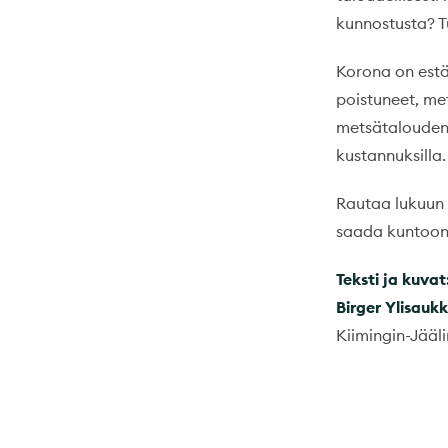
kunnostusta? Tu
Korona on estä
poistuneet, me
metsätalouden 
kustannuksilla.
Rautaa lukuun 
saada kuntoon 
Teksti ja kuvat
Birger Ylisauk
Kiimingin-Jääli