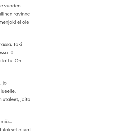
ime vuoden
llinen ravinne-
enjoki ei ole
rassa. Toki
essa 10
itattu. On
, jo
ueelle.
utaleet, joita
elmiä…
tulokset olivat