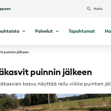
Haku
uppaan
kohtaista
Palvelut
Tapahtumat
Ha
t puinnin jälkeen
äkasvit puinnin jälkeen
jäkasvien kasvu näyttää reilu viikko puintien jä