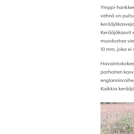
Ymppi-hankkeen
vehnä on puitu 
kerääjäkasveja 
Kerääjäkasvit e
muodostaa viel
10 mm, joka ei 
Havaintokokeen 
parhaiten kasva
englanninraihe
Kaikkia kerääj