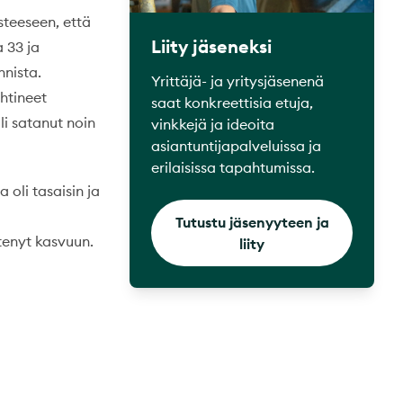
steeseen, että
Liity jäseneksi
a 33 ja
nnista.
Yrittäjä- ja yritysjäsenenä
ehtineet
saat konkreettisia etuja,
li satanut noin
vinkkejä ja ideoita
asiantuntijapalveluissa ja
erilaisissa tapahtumissa.
 oli tasaisin ja
Tutustu jäsenyyteen ja
tenyt kasvuun.
liity