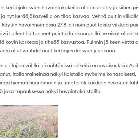
 kerääjäkasvien havaintokokeilla ollaan edetty jo siihen pi
ja nyt kerääjäkasveilla on tilaa kasvaa. Vehnä puitiin viikoll
käytiin havainnoimassa 27.8. eli noin puolitoista viikkoa pui
ivät olleet haitanneet puintia lainkaan, sillä ne eivät olleet 
ä kovin korkeaa ja tiheää kasvustoa. Puinnin jälkeen vettä o
vielä ollut vauhdittanut kerääjien kasvua juurikaan.
eri lajien välillä oli nähtävissä selkeitä eroavaisuuksia. Apila
nut, italianraiheinää näkyi kaistalla myös melko tasaisesti,
inää hieman huonommin ja timotei oli kaikkein heikoiten läh
iä joka tapauksessa näkyi havaintokaistoilla.