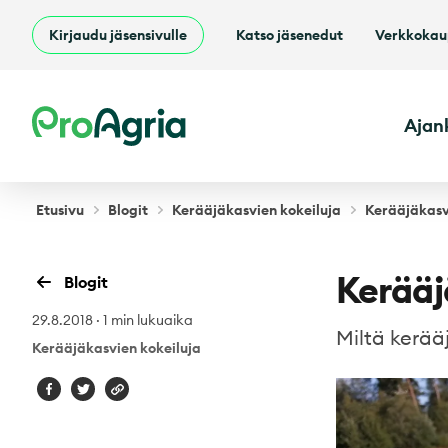
Kirjaudu jäsensivulle
Katso jäsenedut
Verkkoka
ProAgria
Ajan
Etusivu
Blogit
Kerääjäkasvien kokeiluja
Kerääjäkasvi
Kerääj
Blogit
29.8.2018
·
1 min lukuaika
Miltä kerää
Kerääjäkasvien kokeiluja