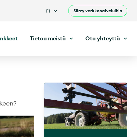
Siirry verkkopalveluihin
FI
nkkeet
Tietoa meistä
Ota yhteyttä
lkeen?