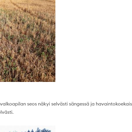
 valkoapilan seos näkyi selvästi sängessä ja havaintokoekais
lvästi.