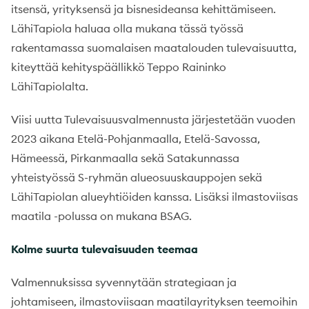
itsensä, yrityksensä ja bisnesideansa kehittämiseen.
LähiTapiola haluaa olla mukana tässä työssä
rakentamassa suomalaisen maatalouden tulevaisuutta,
kiteyttää kehityspäällikkö Teppo Raininko
LähiTapiolalta.
Viisi uutta Tulevaisuusvalmennusta järjestetään vuoden
2023 aikana Etelä-Pohjanmaalla, Etelä-Savossa,
Hämeessä, Pirkanmaalla sekä Satakunnassa
yhteistyössä S-ryhmän alueosuuskauppojen sekä
LähiTapiolan alueyhtiöiden kanssa. Lisäksi ilmastoviisas
maatila -polussa on mukana BSAG.
Kolme suurta tulevaisuuden teemaa
Valmennuksissa syvennytään strategiaan ja
johtamiseen, ilmastoviisaan maatilayrityksen teemoihin