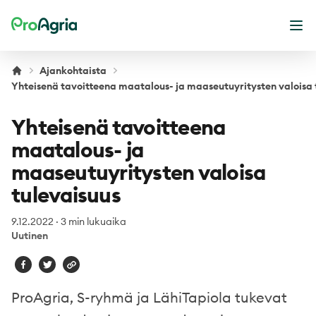
ProAgria
Ava
Ajankohtaista
Yhteisenä tavoitteena maatalous- ja maaseutuyritysten valoisa 
Yhteisenä tavoitteena
maatalous- ja
maaseutuyritysten valoisa
tulevaisuus
9.12.2022
·
3 min lukuaika
Uutinen
ProAgria, S-ryhmä ja LähiTapiola tukevat