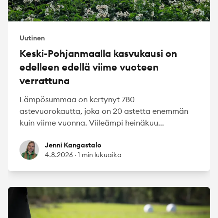
Uutinen
Keski-Pohjanmaalla kasvukausi on
edelleen edellä viime vuoteen
verrattuna
Lämpösummaa on kertynyt 780
astevuorokautta, joka on 20 astetta enemmän
kuin viime vuonna. Viileämpi heinäkuu...
Jenni Kangastalo
Jenni Kangastalo
4.8.2026
·
1 min lukuaika