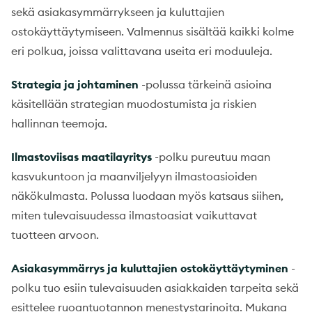
sekä asiakasymmärrykseen ja kuluttajien
ostokäyttäytymiseen. Valmennus sisältää kaikki kolme
eri polkua, joissa valittavana useita eri moduuleja.
Strategia ja johtaminen
-polussa tärkeinä asioina
käsitellään strategian muodostumista ja riskien
hallinnan teemoja.
Ilmastoviisas maatilayritys
-polku pureutuu maan
kasvukuntoon ja maanviljelyyn ilmastoasioiden
näkökulmasta. Polussa luodaan myös katsaus siihen,
miten tulevaisuudessa ilmastoasiat vaikuttavat
tuotteen arvoon.
Asiakasymmärrys ja kuluttajien ostokäyttäytyminen
-
polku tuo esiin tulevaisuuden asiakkaiden tarpeita sekä
esittelee ruoantuotannon menestystarinoita. Mukana