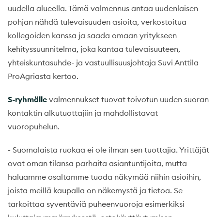
uudella alueella. Tämä valmennus antaa uudenlaisen
pohjan nähdä tulevaisuuden asioita, verkostoitua
kollegoiden kanssa ja saada omaan yritykseen
kehityssuunnitelma, joka kantaa tulevaisuuteen,
yhteiskuntasuhde- ja vastuullisuusjohtaja Suvi Anttila
ProAgriasta kertoo.
S-ryhmälle
valmennukset tuovat toivotun uuden suoran
kontaktin alkutuottajiin ja mahdollistavat
vuoropuhelun.
- Suomalaista ruokaa ei ole ilman sen tuottajia. Yrittäjät
ovat oman tilansa parhaita asiantuntijoita, mutta
haluamme osaltamme tuoda näkymää niihin asioihin,
joista meillä kaupalla on näkemystä ja tietoa. Se
tarkoittaa syventäviä puheenvuoroja esimerkiksi