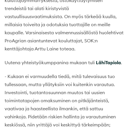
kuluttajaymmärryksestä, ostokäyttäytymisen
trendeistä tai alati kiristyvistä
vastuullisuusvaatimuksista. On myös tärkeää kuulla,
millaisia toiveita ja odotuksia tuottajille on meille
kaupalle. Varsinaisesta valmennussisällöstä huolehtivat
ProAgrian asiantuntevat kouluttajat, SOK:n
kenttäjohtaja Arttu Laine toteaa.
Uutena yhteistyökumppanina mukaan tuli
LähiTapiola
.
- Kukaan ei varmuudella tiedä, mitä tulevaisuus tuo
tullessaan, mutta yllätyksiin voi kuitenkin varautua.
Investointi, tuotantosuunnan muutos tai uusien
toimintatapojen omaksuminen on pitkäjänteistä,
vaativaa ja haasteellista ilmankin, että sattuu
vahinkoja. Pidetään riskien hallinta ja varautuminen
keskiössä, niin yrittäjä voi keskittyä tärkeimpään;