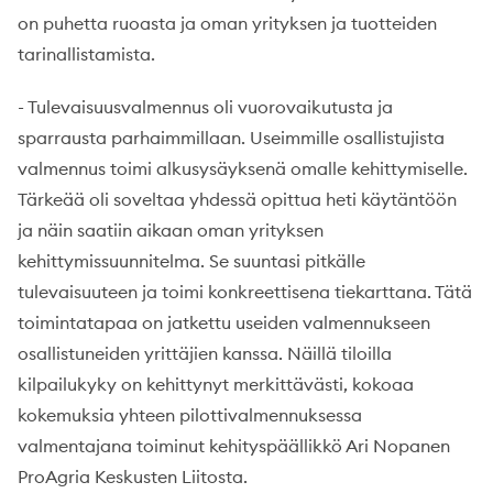
on puhetta ruoasta ja oman yrityksen ja tuotteiden
tarinallistamista.
- Tulevaisuusvalmennus oli vuorovaikutusta ja
sparrausta parhaimmillaan. Useimmille osallistujista
valmennus toimi alkusysäyksenä omalle kehittymiselle.
Tärkeää oli soveltaa yhdessä opittua heti käytäntöön
ja näin saatiin aikaan oman yrityksen
kehittymissuunnitelma. Se suuntasi pitkälle
tulevaisuuteen ja toimi konkreettisena tiekarttana. Tätä
toimintatapaa on jatkettu useiden valmennukseen
osallistuneiden yrittäjien kanssa. Näillä tiloilla
kilpailukyky on kehittynyt merkittävästi, kokoaa
kokemuksia yhteen pilottivalmennuksessa
valmentajana toiminut kehityspäällikkö Ari Nopanen
ProAgria Keskusten Liitosta.