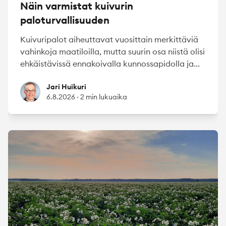
Näin varmistat kuivurin
paloturvallisuuden
Kuivuripalot aiheuttavat vuosittain merkittäviä
vahinkoja maatiloilla, mutta suurin osa niistä olisi
ehkäistävissä ennakoivalla kunnossapidolla ja...
Jari Huikuri
Jari Huikuri
6.8.2026
·
2 min lukuaika