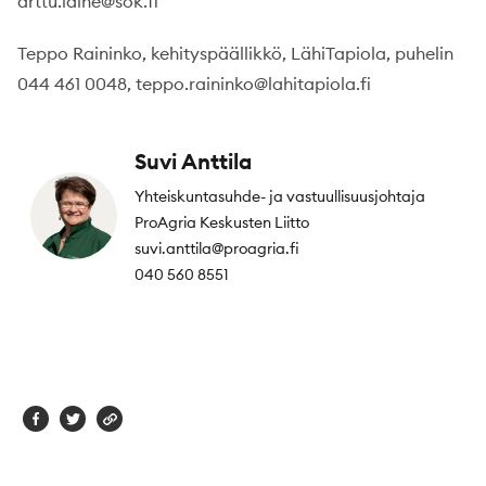
arttu.laine@sok.fi
Teppo Raininko, kehityspäällikkö, LähiTapiola, puhelin
044 461 0048, teppo.raininko@lahitapiola.fi
Suvi Anttila
Yhteiskuntasuhde- ja vastuullisuusjohtaja
ProAgria Keskusten Liitto
suvi.anttila@proagria.fi
040 560 8551