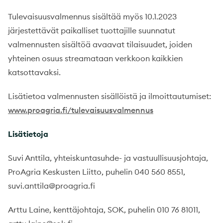
Tulevaisuusvalmennus sisältää myös 10.1.2023
järjestettävät paikalliset tuottajille suunnatut
valmennusten sisältöä avaavat tilaisuudet, joiden
yhteinen osuus streamataan verkkoon kaikkien
katsottavaksi.
Lisätietoa valmennusten sisällöistä ja ilmoittautumiset:
www.proagria.fi/tulevaisuusvalmennus
Lisätietoja
Suvi Anttila, yhteiskuntasuhde- ja vastuullisuusjohtaja,
ProAgria Keskusten Liitto, puhelin 040 560 8551,
suvi.anttila@proagria.fi
Arttu Laine, kenttäjohtaja, SOK, puhelin 010 76 81011,