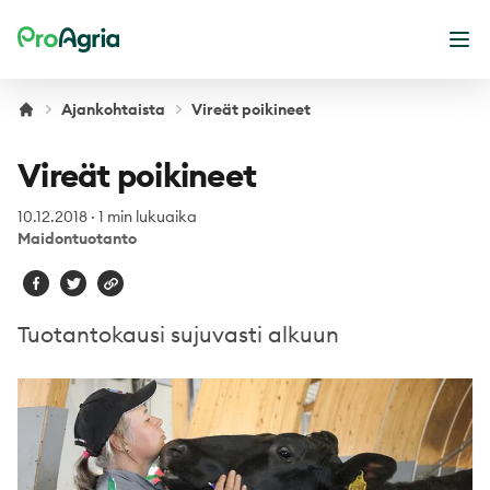
ProAgria
Ava
Ajankohtaista
Vireät poikineet
Vireät poikineet
10.12.2018
·
1 min lukuaika
Maidontuotanto
Tuotantokausi sujuvasti alkuun