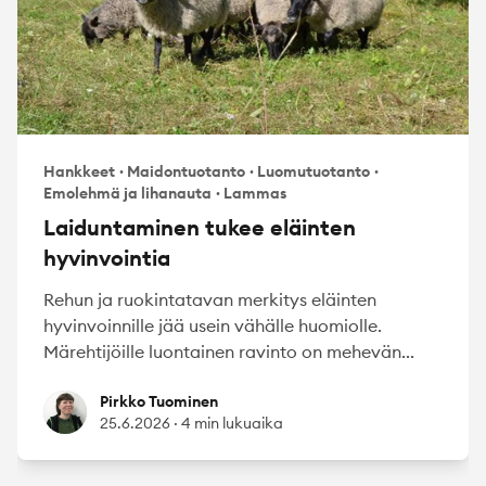
Hankkeet
·
Maidontuotanto
·
Luomutuotanto
·
Emolehmä ja lihanauta
·
Lammas
Laiduntaminen tukee eläinten
hyvinvointia
Rehun ja ruokintatavan merkitys eläinten
hyvinvoinnille jää usein vähälle huomiolle.
Märehtijöille luontainen ravinto on mehevän...
Pirkko Tuominen
Pirkko Tuominen
25.6.2026
·
4 min lukuaika