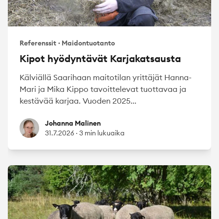
Referenssit
·
Maidontuotanto
Kipot hyödyntävät Karjakatsausta
Kälviällä Saarihaan maitotilan yrittäjät Hanna-
Mari ja Mika Kippo tavoittelevat tuottavaa ja
kestävää karjaa. Vuoden 2025...
Johanna Malinen
Johanna Malinen
31.7.2026
·
3 min lukuaika