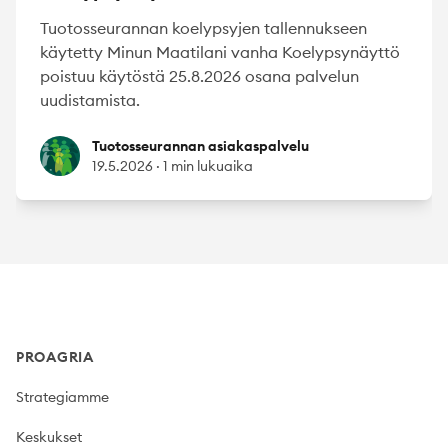
Tuotosseurannan koelypsyjen tallennukseen
käytetty Minun Maatilani vanha Koelypsynäyttö
poistuu käytöstä 25.8.2026 osana palvelun
uudistamista.
Tuotosseurannan asiakaspalvelu
Tuotosseurannan asiakaspalvelu
19.5.2026
·
1 min lukuaika
Footer
PROAGRIA
Strategiamme
Keskukset