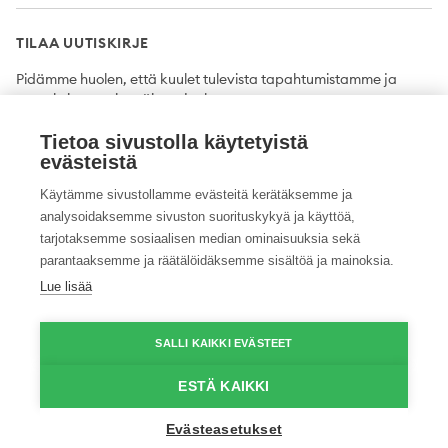
TILAA UUTISKIRJE
Pidämme huolen, että kuulet tulevista tapahtumistamme ja
uutuuksista ensimmäisten joukossa.
Tietoa sivustolla käytetyistä
Tilaa
evästeistä
Käytämme sivustollamme evästeitä kerätäksemme ja
analysoidaksemme sivuston suorituskykyä ja käyttöä,
tarjotaksemme sosiaalisen median ominaisuuksia sekä
Twitter
Facebook
YouTube
Instagram
LinkedIn
parantaaksemme ja räätälöidäksemme sisältöä ja mainoksia.
Lue lisää
Tietosuojaseloste
Saavutettavuusseloste
Ilmoituskanava
SALLI KAIKKI EVÄSTEET
© 2026 ProAgria. Kaikki oikeudet pidätetään.
ESTÄ KAIKKI
Evästeasetukset