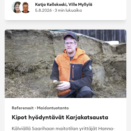
Katja Kellokoski
Ville Myllylä
Katja Kellokoski, Ville Myllylä
5.8.2026
·
3 min lukuaika
Referenssit
·
Maidontuotanto
Kipot hyödyntävät Karjakatsausta
Kälviällä Saarihaan maitotilan yrittäjät Hanna-