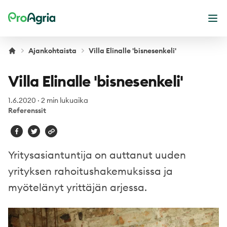
ProAgria
Ava
Ajankohtaista
Villa Elinalle 'bisnesenkeli'
Villa Elinalle 'bisnesenkeli'
1.6.2020
·
2 min lukuaika
Referenssit
Yritysasiantuntija on auttanut uuden
yrityksen rahoitushakemuksissa ja
myötelänyt yrittäjän arjessa.