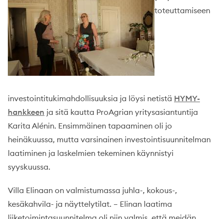
toteuttamiseen
investointitukimahdollisuuksia ja löysi netistä
HYMY-
hankkeen
ja sitä kautta ProAgrian yritysasiantuntija
Karita Alénin. Ensimmäinen tapaaminen oli jo
heinäkuussa, mutta varsinainen investointisuunnitelman
laatiminen ja laskelmien tekeminen käynnistyi
syyskuussa.
Villa Elinaan on valmistumassa juhla-, kokous-,
kesäkahvila- ja näyttelytilat. – Elinan laatima
liiketoimintasuunnitelma oli niin valmis, että meidän