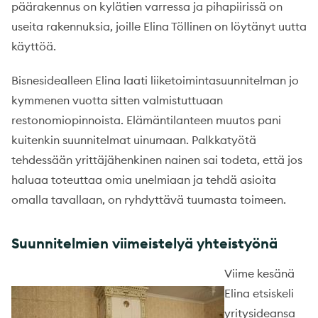
päärakennus on kylätien varressa ja pihapiirissä on
useita rakennuksia, joille Elina Töllinen on löytänyt uutta
käyttöä.
Bisnesidealleen Elina laati liiketoimintasuunnitelman jo
kymmenen vuotta sitten valmistuttuaan
restonomiopinnoista. Elämäntilanteen muutos pani
kuitenkin suunnitelmat uinumaan. Palkkatyötä
tehdessään yrittäjähenkinen nainen sai todeta, että jos
haluaa toteuttaa omia unelmiaan ja tehdä asioita
omalla tavallaan, on ryhdyttävä tuumasta toimeen.
Suunnitelmien viimeistelyä yhteistyönä
Viime kesänä
Elina etsiskeli
yritysideansa