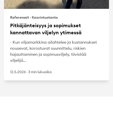
Referenssit
·
Kasvintuotanto
Pitkäjänteisyys ja sopimukset
kannattavan viljelyn ytimessä
- Kun viljamarkkina ailahtelee ja kustannukset
nousevat, korostuvat suunnittelu, riskien
hajauttaminen ja sopimusviljely, tiivistää
viljelijä...
12.5.2026
·
3 min lukuaika
Footer