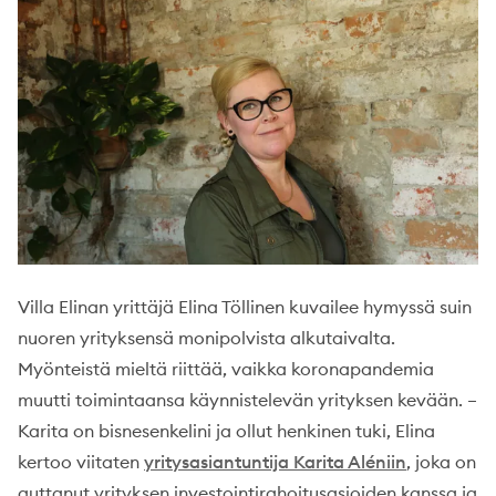
Villa Elinan yrittäjä Elina Töllinen kuvailee hymyssä suin
nuoren yrityksensä monipolvista alkutaivalta.
Myönteistä mieltä riittää, vaikka koronapandemia
muutti toimintaansa käynnistelevän yrityksen kevään. –
Karita on bisnesenkelini ja ollut henkinen tuki, Elina
kertoo viitaten
yritysasiantuntija Karita Aléniin
, joka on
auttanut yrityksen investointirahoitusasioiden kanssa ja