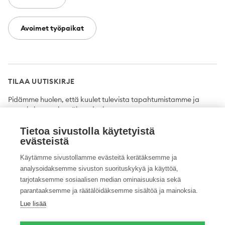
Avoimet työpaikat
TILAA UUTISKIRJE
Pidämme huolen, että kuulet tulevista tapahtumistamme ja
uutuuksista ensimmäisten joukossa.
Tietoa sivustolla käytetyistä
Tilaa
evästeistä
Käytämme sivustollamme evästeitä kerätäksemme ja
analysoidaksemme sivuston suorituskykyä ja käyttöä,
tarjotaksemme sosiaalisen median ominaisuuksia sekä
Twitter
Facebook
YouTube
Instagram
LinkedIn
parantaaksemme ja räätälöidäksemme sisältöä ja mainoksia.
Lue lisää
Tietosuojaseloste
Saavutettavuusseloste