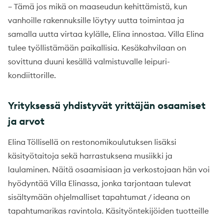
– Tämä jos mikä on maaseudun kehittämistä, kun
vanhoille rakennuksille löytyy uutta toimintaa ja
samalla uutta virtaa kylälle, Elina innostaa. Villa Elina
tulee työllistämään paikallisia. Kesäkahvilaan on
sovittuna duuni kesällä valmistuvalle leipuri-
kondiittorille.
Yrityksessä yhdistyvät yrittäjän osaamiset
ja arvot
Elina Töllisellä on restonomikoulutuksen lisäksi
käsityötaitoja sekä harrastuksena musiikki ja
laulaminen. Näitä osaamisiaan ja verkostojaan hän voi
hyödyntää Villa Elinassa, jonka tarjontaan tulevat
sisältymään ohjelmalliset tapahtumat / ideana on
tapahtumarikas ravintola. Käsityöntekijöiden tuotteille