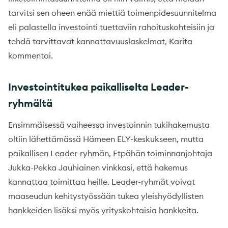
tarvitsi sen oheen enää miettiä toimenpidesuunnitelma
eli palastella investointi tuettaviin rahoituskohteisiin ja
tehdä tarvittavat kannattavuuslaskelmat, Karita
kommentoi.
Investointitukea paikalliselta Leader-
ryhmältä
Ensimmäisessä vaiheessa investoinnin tukihakemusta
oltiin lähettämässä Hämeen ELY-keskukseen, mutta
paikallisen Leader-ryhmän, Etpähän toiminnanjohtaja
Jukka-Pekka Jauhiainen vinkkasi, että hakemus
kannattaa toimittaa heille. Leader-ryhmät voivat
maaseudun kehitystyössään tukea yleishyödyllisten
hankkeiden lisäksi myös yrityskohtaisia hankkeita.