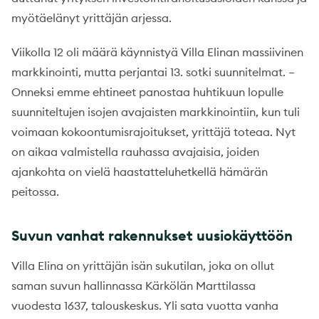
myötäelänyt yrittäjän arjessa.
Viikolla 12 oli määrä käynnistyä Villa Elinan massiivinen
markkinointi, mutta perjantai 13. sotki suunnitelmat. –
Onneksi emme ehtineet panostaa huhtikuun lopulle
suunniteltujen isojen avajaisten markkinointiin, kun tuli
voimaan kokoontumisrajoitukset, yrittäjä toteaa. Nyt
on aikaa valmistella rauhassa avajaisia, joiden
ajankohta on vielä haastatteluhetkellä hämärän
peitossa.
Suvun vanhat rakennukset uusiokäyttöön
Villa Elina on yrittäjän isän sukutilan, joka on ollut
saman suvun hallinnassa Kärkölän Marttilassa
vuodesta 1637, talouskeskus. Yli sata vuotta vanha