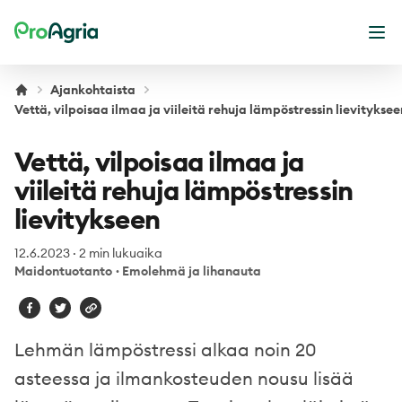
ProAgria
Ava
Ajankohtaista
Vettä, vilpoisaa ilmaa ja viileitä rehuja lämpöstressin lievityksee
Vettä, vilpoisaa ilmaa ja
viileitä rehuja lämpöstressin
lievitykseen
12.6.2023
·
2 min lukuaika
Maidontuotanto
·
Emolehmä ja lihanauta
Lehmän lämpöstressi alkaa noin 20
asteessa ja ilmankosteuden nousu lisää