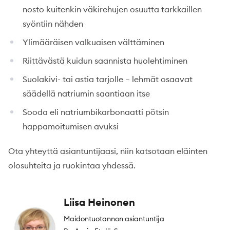
nosto kuitenkin väkirehujen osuutta tarkkaillen
syöntiin nähden
Ylimääräisen valkuaisen välttäminen
Riittävästä kuidun saannista huolehtiminen
Suolakivi- tai astia tarjolle – lehmät osaavat
säädellä natriumin saantiaan itse
Sooda eli natriumbikarbonaatti pötsin
happamoitumisen avuksi
Ota yhteyttä asiantuntijaasi, niin katsotaan eläinten
olosuhteita ja ruokintaa yhdessä.
Liisa Heinonen
Maidontuotannon asiantuntija