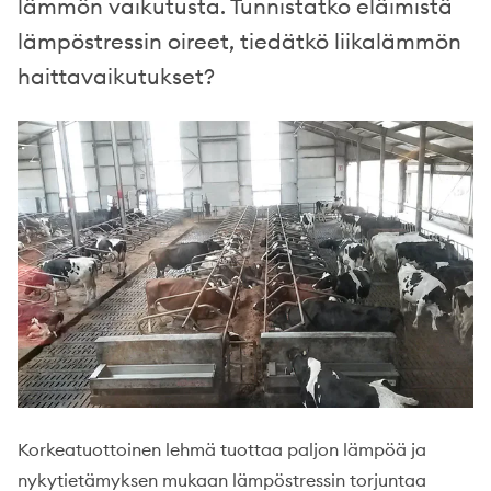
lämmön vaikutusta. Tunnistatko eläimistä
lämpöstressin oireet, tiedätkö liikalämmön
haittavaikutukset?
Korkeatuottoinen lehmä tuottaa paljon lämpöä ja
nykytietämyksen mukaan lämpöstressin torjuntaa