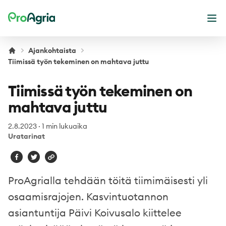
ProAgria
Ava
Ajankohtaista
Tiimissä työn tekeminen on mahtava juttu
Tiimissä työn tekeminen on
mahtava juttu
2.8.2023
·
1 min lukuaika
Uratarinat
ProAgrialla tehdään töitä tiimimäisesti yli
osaamisrajojen. Kasvintuotannon
asiantuntija Päivi Koivusalo kiittelee