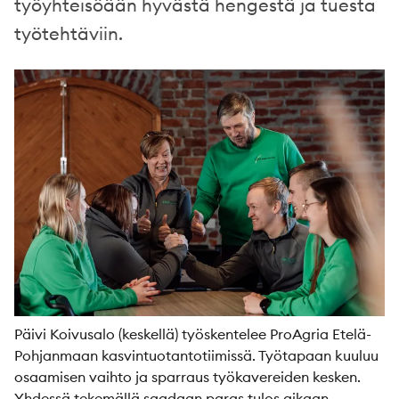
työyhteisöään hyvästä hengestä ja tuesta
työtehtäviin.
Päivi Koivusalo (keskellä) työskentelee ProAgria Etelä-
Pohjanmaan kasvintuotantotiimissä. Työtapaan kuuluu
osaamisen vaihto ja sparraus työkavereiden kesken.
Yhdessä tekemällä saadaan paras tulos aikaan.