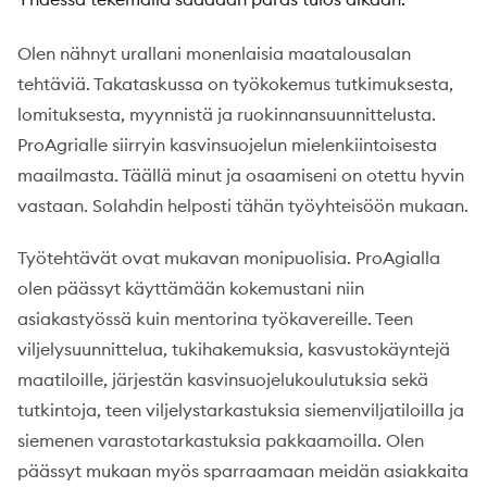
Olen nähnyt urallani monenlaisia maatalousalan
tehtäviä. Takataskussa on työkokemus tutkimuksesta,
lomituksesta, myynnistä ja ruokinnansuunnittelusta.
ProAgrialle siirryin kasvinsuojelun mielenkiintoisesta
maailmasta. Täällä minut ja osaamiseni on otettu hyvin
vastaan. Solahdin helposti tähän työyhteisöön mukaan.
Työtehtävät ovat mukavan monipuolisia. ProAgialla
olen päässyt käyttämään kokemustani niin
asiakastyössä kuin mentorina työkavereille. Teen
viljelysuunnittelua, tukihakemuksia, kasvustokäyntejä
maatiloille, järjestän kasvinsuojelukoulutuksia sekä
tutkintoja, teen viljelystarkastuksia siemenviljatiloilla ja
siemenen varastotarkastuksia pakkaamoilla. Olen
päässyt mukaan myös sparraamaan meidän asiakkaita