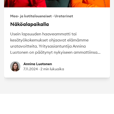
Maa- ja kotitalousnaiset
·
Uratarinat
Näköalapaikalla
Usein lapsuuden haaveammatti tai
kesätyökokemukset ohjaavat elämämme
uratavoitteita. Yritysasiantuntija Annina
Luotonen on päätynyt nykyiseen ammattiinsa...
Annina Luotonen
Annina Luotonen
7.11.2024
·
2 min lukuaika
Footer