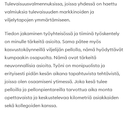
Tulevaisuusvalmennuksissa, joissa yhdessä on haettu
valmiuksia tulevaisuuden markkinoiden ja
viljelytapojen ymmärtämiseen.
Tiedon jakaminen työyhteisössä ja tiiminä työskentely
on minulle tärkeitä asioita. Sama pätee myös
kasvustokäynneillä viljelijän pellolla, nämä hyödyttävät
kumpaakin osapuolta. Nämä ovat tärkeitä
neuvonnallisia asioita. Työni on monipuolista ja
erityisesti pidän kesän aikana tapahtuvista tehtävistä,
joissa olen osaamiseni ytimessä. Joka kesä tulee
pelloilla ja pellonpientareilla tarvottua aika monta
opettavaista ja keskustelevaa kilometriä asiakkaiden
sekä kollegoiden kanssa.