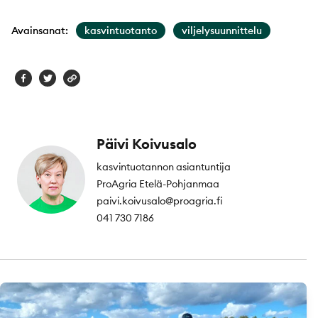
Avainsanat:
kasvintuotanto
viljelysuunnittelu
Päivi Koivusalo
kasvintuotannon asiantuntija
ProAgria Etelä-Pohjanmaa
paivi.koivusalo@proagria.fi
041 730 7186