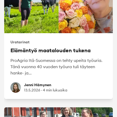
Uratarinat
Elämäntyö maatalouden tukena
ProAgria Itä-Suomessa on tehty upeita työuria.
Tänä vuonna 40 vuoden työura tuli täyteen
hanke- ja...
Jenni Hämynen
Jenni Hämynen
13.5.2026
·
4 min lukuaika