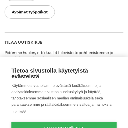
Avoimet työpaikat
TILAA UUTISKIRJE
Pidämme huolen, että kuulet tulevista tapahtumistamme ja
uutuuksista ensimmäisten joukossa.
Tietoa sivustolla käytetyistä
Tilaa
evästeistä
Käytämme sivustollamme evästeitä kerätäksemme ja
analysoidaksemme sivuston suorituskykyä ja käyttöä,
tarjotaksemme sosiaalisen median ominaisuuksia sekä
Twitter
Facebook
YouTube
Instagram
LinkedIn
parantaaksemme ja räätälöidäksemme sisältöä ja mainoksia.
Lue lisää
Tietosuojaseloste
Saavutettavuusseloste
Ilmoituskanava