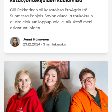
kesätyöntekijöiden kuulumisia
Olli Pekkarinen oli kesätöissä ProAgria Itä-
Suomessa Pohjois-Savon alueella toukokuun
alusta elokuun loppupuolelle. Alkukesä meni
asiantuntijoiden...
Jenni Hämynen
Jenni Hämynen
23.12.2024
·
3 min lukuaika