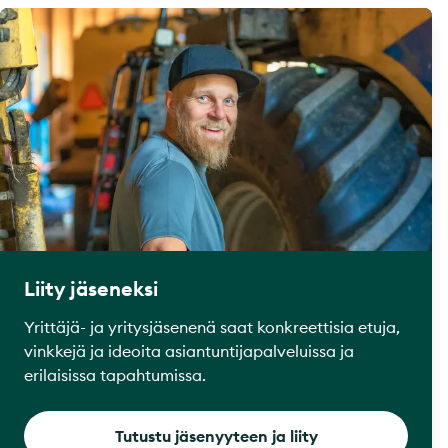
Liity jäseneksi
Yrittäjä- ja yritysjäsenenä saat konkreettisia etuja,
vinkkejä ja ideoita asiantuntijapalveluissa ja
erilaisissa tapahtumissa.
Tutustu jäsenyyteen ja liity