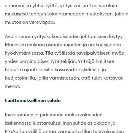
erinomaista yhteistyötä: yritys voi luottaa verolain
mukaisesti tehtyyn toimintamuodon muutokseen, jolloin
muutos on verovapaa.
Avain suuren yrityskokonaisuuden johtamiseen löytyy
Mannisen mukaan asiantuntijoiden ja urakoitsijoiden
hyödyntämisestä. Tila työllistää täysipäiväisesti myös
yhden ukrainalaisen työntekijän. Yrittäjä hallitsee
taloutta ajantasaisilla kassavirtalaskelmilla ja
budjetoinnilla, joilla varmistetaan, että tulot kattavat
menot.
Luottamuksellinen suhde
Investointien ja pidemmän maksuvalmiuden
laskennassa luottamuksellinen suhde asiakkaan ja
ProAgrian välillä antaa varmuutta tilan tulevaisuuden