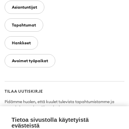
Asiantuntijat
Tapahtumat
Hankkeet
Avoimet työpaikat
TILAA UUTISKIRJE
Pidämme huolen, että kuulet tulevista tapahtumistamme ja
uutuuksista ensimmäisten joukossa.
Tietoa sivustolla käytetyistä
Tilaa
evästeistä