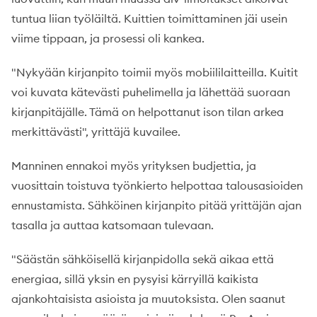
tuntua liian työläiltä. Kuittien toimittaminen jäi usein
viime tippaan, ja prosessi oli kankea.
"Nykyään kirjanpito toimii myös mobiililaitteilla. Kuitit
voi kuvata kätevästi puhelimella ja lähettää suoraan
kirjanpitäjälle. Tämä on helpottanut ison tilan arkea
merkittävästi", yrittäjä kuvailee.
Manninen ennakoi myös yrityksen budjettia, ja
vuosittain toistuva työnkierto helpottaa talousasioiden
ennustamista. Sähköinen kirjanpito pitää yrittäjän ajan
tasalla ja auttaa katsomaan tulevaan.
"Säästän sähköisellä kirjanpidolla sekä aikaa että
energiaa, sillä yksin en pysyisi kärryillä kaikista
ajankohtaisista asioista ja muutoksista. Olen saanut