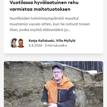
Vuotilassa hyvälaatuinen rehu
varmistaa maitotuotoksen
Vuotiloiden toimintaympäristö muuttui
muutamia vuosia sitten, kun he ostivat toisen
tilan, jonka myötä eläinmäärä ja...
Katja Kellokoski
Ville Myllylä
Katja Kellokoski, Ville Myllylä
5.8.2026
·
3 min lukuaika