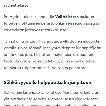
suunnittelussa.
ProAgrian talousasiantuntija
Veli Väisäsen
mukaan
talouden johtamisen perusta onkin sen seurannassa ja
kassavirran jatkuvassa tarkkailussa.
”Ennakointi antaa liikkumavaraa yllättävien muutosten
varalle. Myös säännöllinen yhteydenpito kirjanpitäjään
on tärkeää, ja se helpottaa molempien osapuolten
työtä. Asioita ei kannata lykätä, sillä se hankaloittaa
toimintaa tarpeettomasti", Väisänen painottaa.
Sähköisyydellä helppoutta kirjanpitoon
Sähköinen kirjanpito on ollut osa Mannisen arkea tilan
yhtiöittämisestä saakka. Manuaalisesta kirjanpidosta
luovuttiin, kun muun muassa alv-ilmoitukset alkoivat