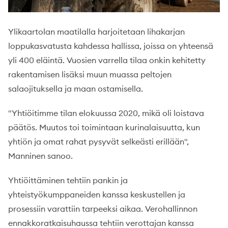
Ylikaartolan maatilalla harjoitetaan lihakarjan
loppukasvatusta kahdessa hallissa, joissa on yhteensä
yli 400 eläintä. Vuosien varrella tilaa onkin kehitetty
rakentamisen lisäksi muun muassa peltojen
salaojituksella ja maan ostamisella.
"Yhtiöitimme tilan elokuussa 2020, mikä oli loistava
päätös. Muutos toi toimintaan kurinalaisuutta, kun
yhtiön ja omat rahat pysyvät selkeästi erillään",
Manninen sanoo.
Yhtiöittäminen tehtiin pankin ja
yhteistyökumppaneiden kanssa keskustellen ja
prosessiin varattiin tarpeeksi aikaa. Verohallinnon
ennakkoratkaisuhaussa tehtiin verottajan kanssa