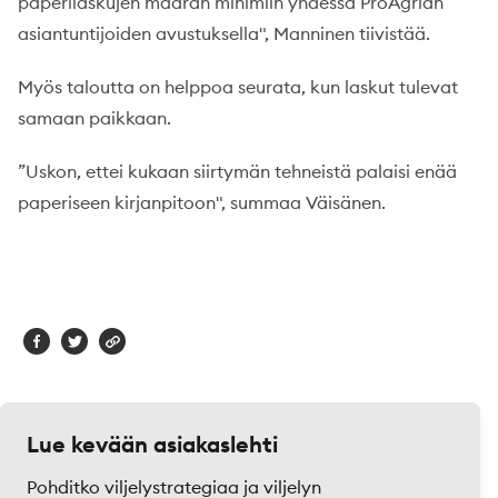
paperilaskujen määrän minimiin yhdessä ProAgrian
asiantuntijoiden avustuksella", Manninen tiivistää.
Myös taloutta on helppoa seurata, kun laskut tulevat
samaan paikkaan.
”Uskon, ettei kukaan siirtymän tehneistä palaisi enää
paperiseen kirjanpitoon", summaa Väisänen.
Lue kevään asiakaslehti
Pohditko viljelystrategiaa ja viljelyn