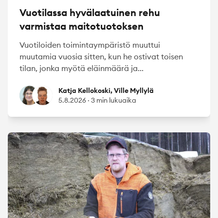
Vuotilassa hyvälaatuinen rehu
varmistaa maitotuotoksen
Vuotiloiden toimintaympäristö muuttui
muutamia vuosia sitten, kun he ostivat toisen
tilan, jonka myötä eläinmäärä ja...
Katja Kellokoski
Ville Myllylä
Katja Kellokoski, Ville Myllylä
5.8.2026
·
3 min lukuaika