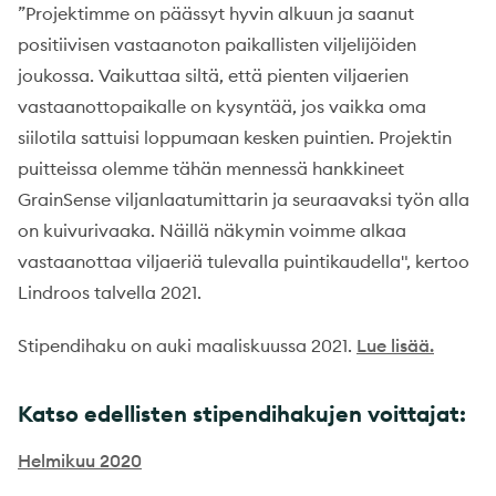
”Projektimme on päässyt hyvin alkuun ja saanut
positiivisen vastaanoton paikallisten viljelijöiden
joukossa. Vaikuttaa siltä, että pienten viljaerien
vastaanottopaikalle on kysyntää, jos vaikka oma
siilotila sattuisi loppumaan kesken puintien. Projektin
puitteissa olemme tähän mennessä hankkineet
GrainSense viljanlaatumittarin ja seuraavaksi työn alla
on kuivurivaaka. Näillä näkymin voimme alkaa
vastaanottaa viljaeriä tulevalla puintikaudella", kertoo
Lindroos talvella 2021.
Stipendihaku on auki maaliskuussa 2021.
Lue lisää.
Katso edellisten stipendihakujen voittajat:
Helmikuu 2020