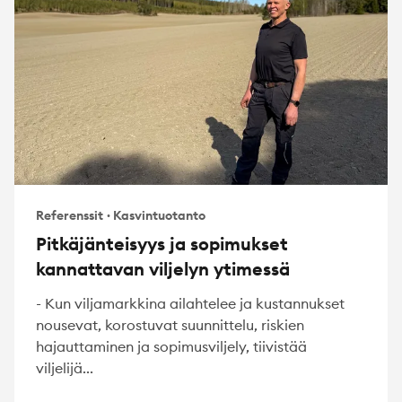
Referenssit
·
Kasvintuotanto
Pitkäjänteisyys ja sopimukset
kannattavan viljelyn ytimessä
- Kun viljamarkkina ailahtelee ja kustannukset
nousevat, korostuvat suunnittelu, riskien
hajauttaminen ja sopimusviljely, tiivistää
viljelijä...