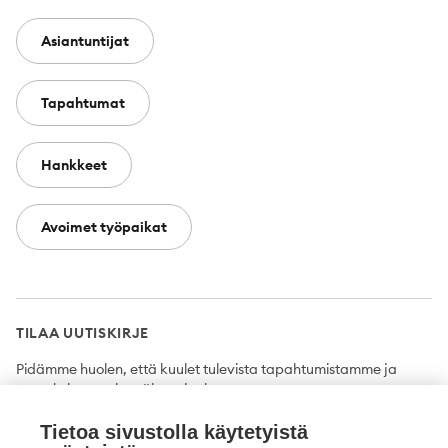
Asiantuntijat
Tapahtumat
Hankkeet
Avoimet työpaikat
TILAA UUTISKIRJE
Pidämme huolen, että kuulet tulevista tapahtumistamme ja
uutuuksista ensimmäisten joukossa.
Tietoa sivustolla käytetyistä
Tilaa