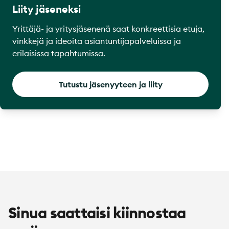
Liity jäseneksi
Yrittäjä- ja yritysjäsenenä saat konkreettisia etuja,
vinkkejä ja ideoita asiantuntijapalveluissa ja
erilaisissa tapahtumissa.
Tutustu jäsenyyteen ja liity
Sinua saattaisi kiinnostaa