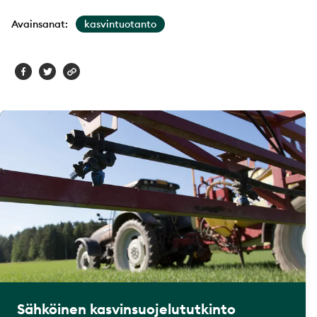
Avainsanat:
kasvintuotanto
Sähköinen kasvinsuojelututkinto