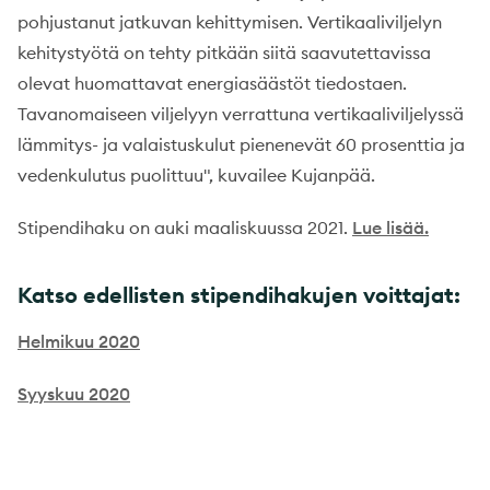
pohjustanut jatkuvan kehittymisen. Vertikaaliviljelyn
kehitystyötä on tehty pitkään siitä saavutettavissa
olevat huomattavat energiasäästöt tiedostaen.
Tavanomaiseen viljelyyn verrattuna vertikaaliviljelyssä
lämmitys- ja valaistuskulut pienenevät 60 prosenttia ja
vedenkulutus puolittuu", kuvailee Kujanpää.
Stipendihaku on auki maaliskuussa 2021.
Lue lisää.
Katso edellisten stipendihakujen voittajat:
Helmikuu 2020
Syyskuu 2020