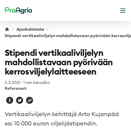
ProAgria
Ava
Ajankohtaista
Stipendi vertikaaliviljelyn mahdollistavaan pyörivään kerrosvilj
Stipendi vertikaaliviljelyn
mahdollistavaan pyörivään
kerrosviljelylaitteeseen
2.3.2021
·
1 min lukuaika
Referenssit
Vertikaaliviljelyn kehittäjä Arto Kujanpää
sai 10 000 euron viljelijästipendin.