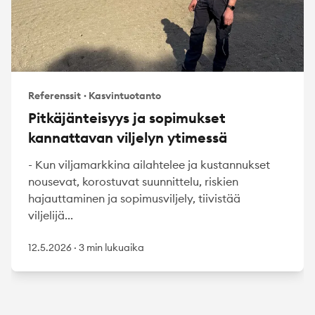
Referenssit
·
Kasvintuotanto
Pitkäjänteisyys ja sopimukset
kannattavan viljelyn ytimessä
- Kun viljamarkkina ailahtelee ja kustannukset
nousevat, korostuvat suunnittelu, riskien
hajauttaminen ja sopimusviljely, tiivistää
viljelijä...
12.5.2026
·
3 min lukuaika