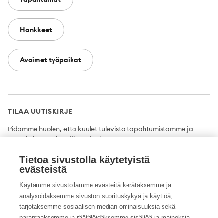
Hankkeet
Avoimet työpaikat
TILAA UUTISKIRJE
Pidämme huolen, että kuulet tulevista tapahtumistamme ja
uutuuksista ensimmäisten joukossa.
Tietoa sivustolla käytetyistä
Tilaa
evästeistä
Käytämme sivustollamme evästeitä kerätäksemme ja
analysoidaksemme sivuston suorituskykyä ja käyttöä,
tarjotaksemme sosiaalisen median ominaisuuksia sekä
Twitter
Facebook
YouTube
Instagram
LinkedIn
parantaaksemme ja räätälöidäksemme sisältöä ja mainoksia.