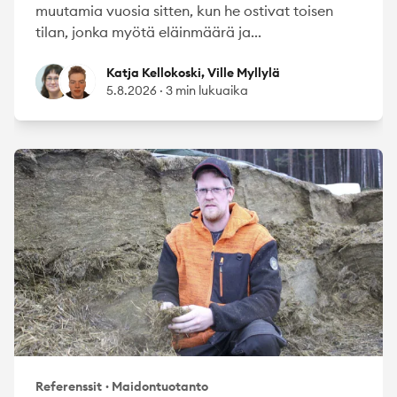
muutamia vuosia sitten, kun he ostivat toisen
tilan, jonka myötä eläinmäärä ja...
Katja Kellokoski
Ville Myllylä
Katja Kellokoski, Ville Myllylä
5.8.2026
·
3 min lukuaika
Referenssit
·
Maidontuotanto