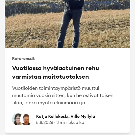
Referenssit
Vuotilassa hyvälaatuinen rehu
varmistaa maitotuotoksen
Vuotiloiden toimintaympäristö muuttui
muutamia vuosia sitten, kun he ostivat toisen
tilan, jonka myötä eläinmäärä ja...
Katja Kellokoski
Ville Myllylä
Katja Kellokoski, Ville Myllylä
5.8.2026
·
3 min lukuaika