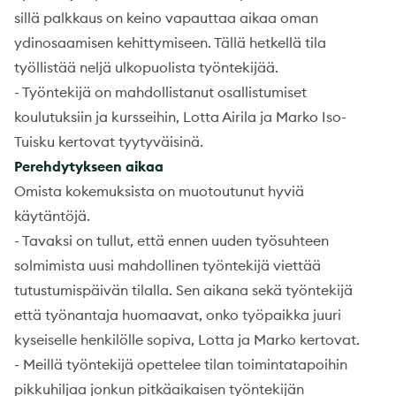
sillä palkkaus on keino vapauttaa aikaa oman
ydinosaamisen kehittymiseen. Tällä hetkellä tila
työllistää neljä ulkopuolista työntekijää.
-
Työntekijä on mahdollistanut osallistumiset
koulutuksiin ja kursseihin, Lotta Airila ja Marko Iso-
Tuisku kertovat tyytyväisinä.
Perehdytykseen aikaa
Omista kokemuksista on muotoutunut hyviä
käytäntöjä.
-
Tavaksi on tullut, että ennen uuden työsuhteen
solmimista uusi mahdollinen työntekijä viettää
tutustumispäivän tilalla. Sen aikana sekä työntekijä
että työnantaja huomaavat, onko työpaikka juuri
kyseiselle henkilölle sopiva, Lotta ja Marko kertovat.
-
Meillä työntekijä opettelee tilan toimintatapoihin
pikkuhiljaa jonkun pitkäaikaisen työntekijän