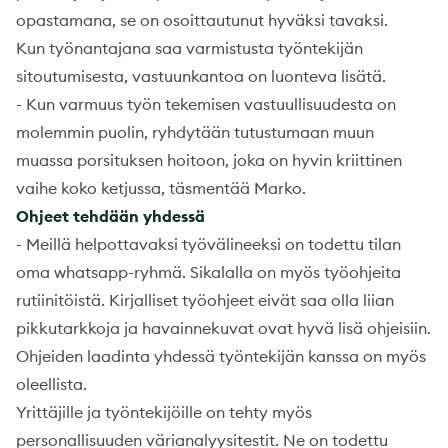
opastamana, se on osoittautunut hyväksi tavaksi.
Kun työnantajana saa varmistusta työntekijän
sitoutumisesta, vastuunkantoa on luonteva lisätä.
-
Kun varmuus työn tekemisen vastuullisuudesta on
molemmin puolin, ryhdytään tutustumaan muun
muassa porsituksen hoitoon, joka on hyvin kriittinen
vaihe koko ketjussa, täsmentää Marko.
Ohjeet tehdään yhdessä
-
Meillä helpottavaksi työvälineeksi on todettu tilan
oma whatsapp-ryhmä. Sikalalla on myös työohjeita
rutiinitöistä. Kirjalliset työohjeet eivät saa olla liian
pikkutarkkoja ja havainnekuvat ovat hyvä lisä ohjeisiin.
Ohjeiden laadinta yhdessä työntekijän kanssa on myös
oleellista.
Yrittäjille ja työntekijöille on tehty myös
personallisuuden värianalyysitestit. Ne on todettu