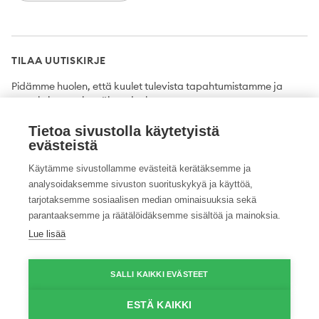
TILAA UUTISKIRJE
Pidämme huolen, että kuulet tulevista tapahtumistamme ja
uutuuksista ensimmäisten joukossa.
Tietoa sivustolla käytetyistä
Tilaa
evästeistä
Käytämme sivustollamme evästeitä kerätäksemme ja
analysoidaksemme sivuston suorituskykyä ja käyttöä,
tarjotaksemme sosiaalisen median ominaisuuksia sekä
Twitter
Facebook
YouTube
Instagram
LinkedIn
parantaaksemme ja räätälöidäksemme sisältöä ja mainoksia.
Lue lisää
Tietosuojaseloste
Saavutettavuusseloste
Ilmoituskanava
SALLI KAIKKI EVÄSTEET
© 2026 ProAgria. Kaikki oikeudet pidätetään.
ESTÄ KAIKKI