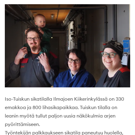
Iso-Tuiskun sikatilalla Ilmajoen Kiikerinkylässä on 330
emakkoa ja 800 lihasikapaikkaa. Tuiskun tilalla on
leanin myötä tullut paljon uusia näkökulmia arjen
pyörittämiseen.
Työntekijän palkkaukseen sikatila paneutuu huolella,