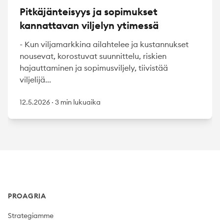
Pitkäjänteisyys ja sopimukset
kannattavan viljelyn ytimessä
- Kun viljamarkkina ailahtelee ja kustannukset
nousevat, korostuvat suunnittelu, riskien
hajauttaminen ja sopimusviljely, tiivistää
viljelijä...
12.5.2026
·
3 min lukuaika
Footer
PROAGRIA
Strategiamme