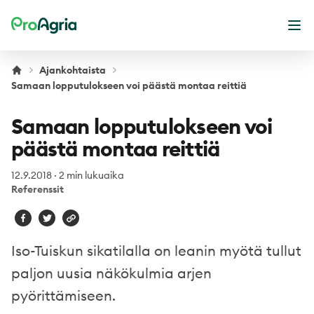
ProAgria
Ava
Ajankohtaista
Samaan lopputulokseen voi päästä montaa reittiä
Samaan lopputulokseen voi
päästä montaa reittiä
12.9.2018
·
2 min lukuaika
Referenssit
Iso-Tuiskun sikatilalla on leanin myötä tullut
paljon uusia näkökulmia arjen
pyörittämiseen.