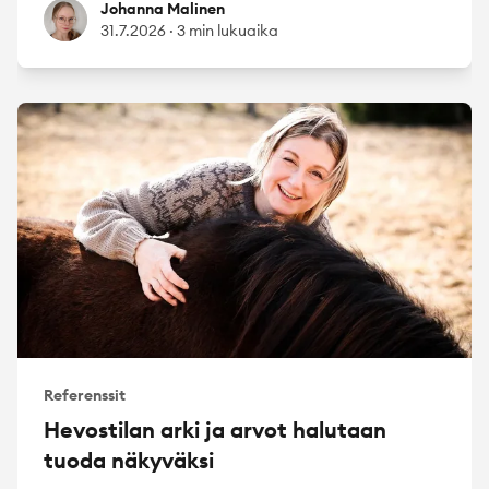
Johanna Malinen
Johanna Malinen
31.7.2026
·
3 min lukuaika
Referenssit
Hevostilan arki ja arvot halutaan
tuoda näkyväksi