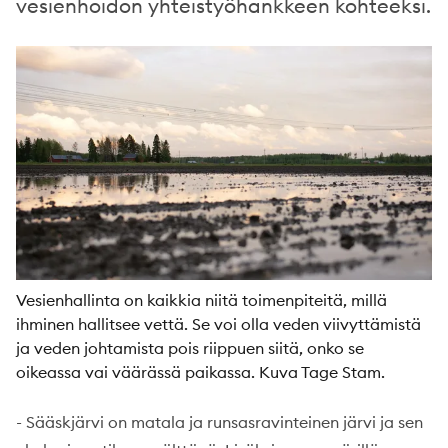
vesienhoidon yhteistyöhankkeen kohteeksi.
Vesienhallinta on kaikkia niitä toimenpiteitä, millä
ihminen hallitsee vettä. Se voi olla veden viivyttämistä
ja veden johtamista pois riippuen siitä, onko se
oikeassa vai väärässä paikassa. Kuva Tage Stam.
- Sääskjärvi on matala ja runsasravinteinen järvi ja sen