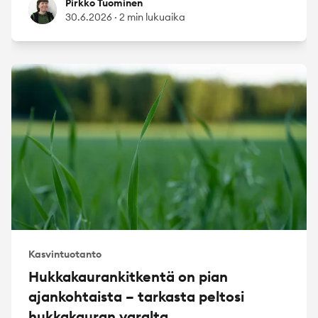
Pirkko Tuominen
Pirkko Tuominen
30.6.2026
·
2 min lukuaika
Kasvintuotanto
Hukkakaurankitkentä on pian
ajankohtaista – tarkasta peltosi
hukkakauran varalta