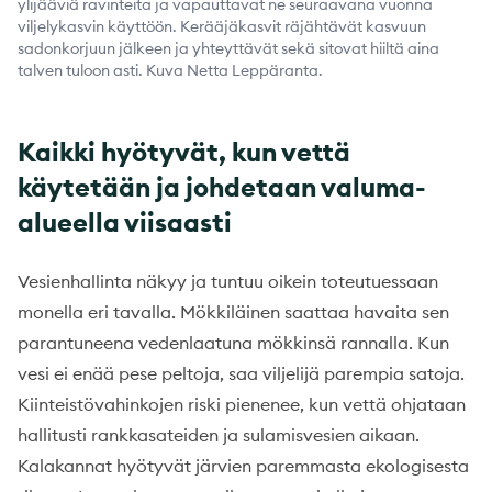
ylijääviä ravinteita ja vapauttavat ne seuraavana vuonna
viljelykasvin käyttöön. Kerääjäkasvit räjähtävät kasvuun
sadonkorjuun jälkeen ja yhteyttävät sekä sitovat hiiltä aina
talven tuloon asti. Kuva Netta Leppäranta.
Kaikki hyötyvät, kun vettä
käytetään ja johdetaan valuma-
alueella viisaasti
Vesienhallinta näkyy ja tuntuu oikein toteutuessaan
monella eri tavalla. Mökkiläinen saattaa havaita sen
parantuneena vedenlaatuna mökkinsä rannalla. Kun
vesi ei enää pese peltoja, saa viljelijä parempia satoja.
Kiinteistövahinkojen riski pienenee, kun vettä ohjataan
hallitusti rankkasateiden ja sulamisvesien aikaan.
Kalakannat hyötyvät järvien paremmasta ekologisesta