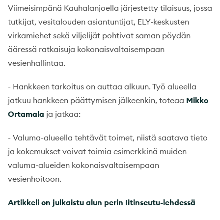
Viimeisimpänä Kauhalanjoella järjestetty tilaisuus, jossa
tutkijat, vesitalouden asiantuntijat, ELY-keskusten
virkamiehet sekä viljelijät pohtivat saman pöydän
ääressä ratkaisuja kokonaisvaltaisempaan
vesienhallintaa.
- Hankkeen tarkoitus on auttaa alkuun. Työ alueella
jatkuu hankkeen päättymisen jälkeenkin, toteaa
Mikko
Ortamala
ja jatkaa:
- Valuma-alueella tehtävät toimet, niistä saatava tieto
ja kokemukset voivat toimia esimerkkinä muiden
valuma-alueiden kokonaisvaltaisempaan
vesienhoitoon.
Artikkeli on julkaistu alun perin Iitinseutu-lehdessä