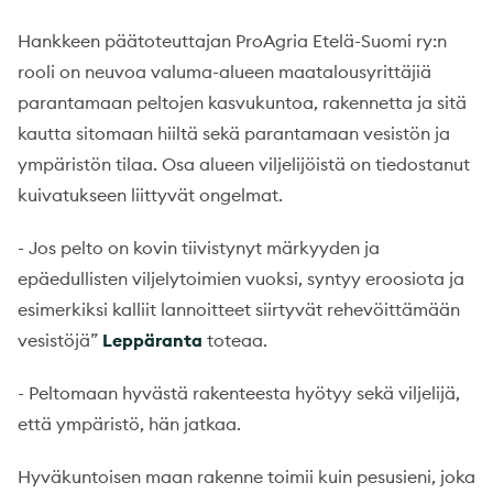
Hankkeen päätoteuttajan ProAgria Etelä-Suomi ry:n
rooli on neuvoa valuma-alueen maatalousyrittäjiä
parantamaan peltojen kasvukuntoa, rakennetta ja sitä
kautta sitomaan hiiltä sekä parantamaan vesistön ja
ympäristön tilaa. Osa alueen viljelijöistä on tiedostanut
kuivatukseen liittyvät ongelmat.
- Jos pelto on kovin tiivistynyt märkyyden ja
epäedullisten viljelytoimien vuoksi, syntyy eroosiota ja
esimerkiksi kalliit lannoitteet siirtyvät rehevöittämään
vesistöjä”
Leppäranta
toteaa.
- Peltomaan hyvästä rakenteesta hyötyy sekä viljelijä,
että ympäristö, hän jatkaa.
Hyväkuntoisen maan rakenne toimii kuin pesusieni, joka