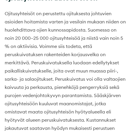
Ojitusyhteisöt on perustettu ojituksesta johtuvien
asioiden hoitamista varten ja vesilain mukaan niiden on
huolehdittava ojien kunnossapidosta. Suomessa on
noin 20 000–25 000 ojitusyhteisöä ja niistä vain noin 5
% on aktiivisia. Voimme siis todeta, että
peruskuivatuksen rakenteiden korjausvelka on
merkittävä. Peruskuivatuksella luodaan edellytykset
paikalliskuivatukselle, joita ovat muun muassa piiri-,
sarka- ja salaojitukset. Peruskuivatus voi olla valtaojien
kaivuuta ja perkausta, pienehköjä pengerryksiä sekä
purojen vedenjohtokyvyn parantamista. Sääskjärven
ojitusyhteisöön kuuluvat maanomistajat, jotka
omistavat maata ojitusyhteisön hyötyalueella eli
hyötyvät alueen peruskuivatuksesta
.
Kustannukset
jakautuvat saatavan hyödyn mukaisesti perustuen