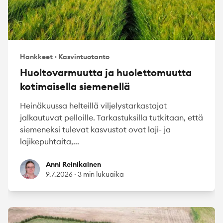
Hankkeet
·
Kasvintuotanto
Huoltovarmuutta ja huolettomuutta
kotimaisella siemenellä
Heinäkuussa helteillä viljelystarkastajat
jalkautuvat pelloille. Tarkastuksilla tutkitaan, että
siemeneksi tulevat kasvustot ovat laji- ja
lajikepuhtaita,...
Anni Reinikainen
Anni Reinikainen
9.7.2026
·
3 min lukuaika