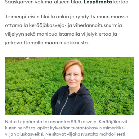
Sääskjärven valuma-alueen tilaa,
Leppäranta
kertoo.
Toimenpiteisiin tiloilla onkin jo ryhdytty muun muassa
ottamalla kerääjäkasveja- ja viherlannoitusnurmia
viljelyyn sekä monipuolistamalla viljelykiertoa ja
järkevöittämällä maan muokkausta.
Netta Leppäranta takanaan kerääjäkasveja. Kerääjäkasvit
kuten heinät tai apilat kylvetään tuotantokasvin esimerkiksi
viljan aluskasveiksi. Ne sitovat viljakasvustolta mahdollisesti