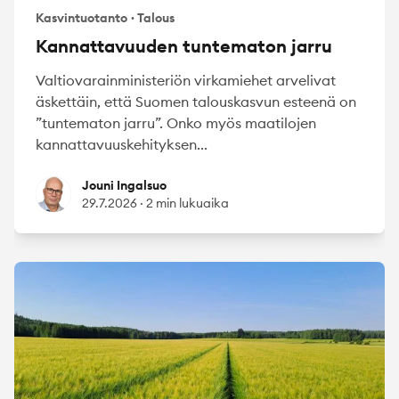
Kasvintuotanto
·
Talous
Kannattavuuden tuntematon jarru
Valtiovarainministeriön virkamiehet arvelivat
äskettäin, että Suomen talouskasvun esteenä on
”tuntematon jarru”. Onko myös maatilojen
kannattavuuskehityksen...
Jouni Ingalsuo
Jouni Ingalsuo
29.7.2026
·
2 min lukuaika