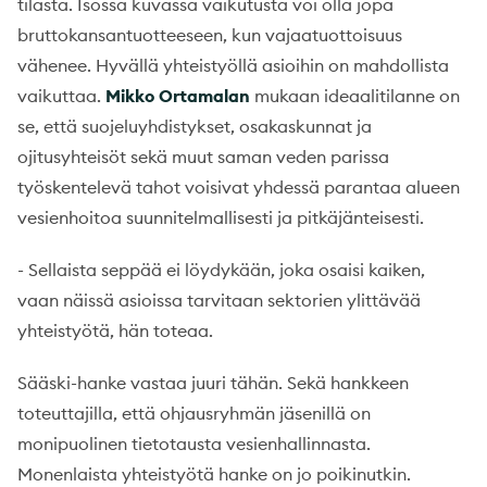
tilasta. Isossa kuvassa vaikutusta voi olla jopa
bruttokansantuotteeseen, kun vajaatuottoisuus
vähenee. Hyvällä yhteistyöllä asioihin on mahdollista
vaikuttaa.
Mikko Ortamalan
mukaan ideaalitilanne on
se, että suojeluyhdistykset, osakaskunnat ja
ojitusyhteisöt sekä muut saman veden parissa
työskentelevä tahot voisivat yhdessä parantaa alueen
vesienhoitoa suunnitelmallisesti ja pitkäjänteisesti.
- Sellaista seppää ei löydykään, joka osaisi kaiken,
vaan näissä asioissa tarvitaan sektorien ylittävää
yhteistyötä, hän toteaa.
Sääski-hanke vastaa juuri tähän. Sekä hankkeen
toteuttajilla, että ohjausryhmän jäsenillä on
monipuolinen tietotausta vesienhallinnasta.
Monenlaista yhteistyötä hanke on jo poikinutkin.