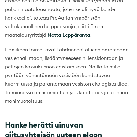
ekologinen tila on välttävä. Lisäksi sen ympärillä on
paljon maatalousmaata, joten se oli hyvä kohde
hankkeelle”, toteaa ProAgrian ympäristön
valtakunnallinen huippuosaaja ja iittiläinen
maatalousyrittäjä
Netta Leppäranta.
Hankkeen toimet ovat tähdänneet alueen parempaan
vesienhallintaan, lisääntyneeseen hiilensidontaan ja
peltojen kasvukunnon edistämiseen. Näillä toimilla
pyritään vähentämään vesistöön kohdistuvaa
kuormitusta ja parantamaan vesistön ekologista tilaa.
Toiminnassa on huomioitu myös kalatalous ja luonnon
monimuotoisuus.
Hanke herätti uinuvan
ojitusyhteisön uuteen eloon