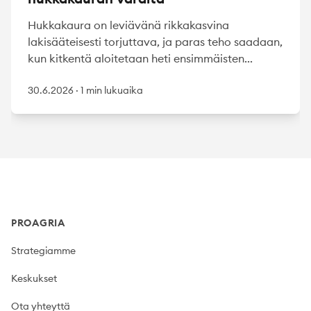
Hukkakaura on leviävänä rikkakasvina
lakisääteisesti torjuttava, ja paras teho saadaan,
kun kitkentä aloitetaan heti ensimmäisten...
30.6.2026
·
1 min lukuaika
Footer
PROAGRIA
Strategiamme
Keskukset
Ota yhteyttä