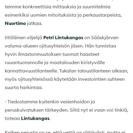
teimme konkreettisia mittauksia ja suunnitelmia
esimerkiksi uomien mitoituksista ja perkaustarpeista,
Nuortimo
jatkaa.
Iittiläinen viljelijä
Petri Lintukangas
on Sääskjärven
valuma-alueen ojitusyhteisön jäsen. Hän tunnistaa
hyvin ilmastonmuutoksen tuomat haasteet
ruuantuotannolle ja maatalouden kiristyvälle
kannattavuustilanteelle. Tukalan taloustilanteen aikaan,
myös ojitusyhteisössä käytetään investointien suhteen
suurta harkintaa.
- Tiedostamme kuitenkin vesienhoidon ja
peruskuivatuksen tärkeyden. Siitä nyt ei vaan voi tinkiä,
toteaa
Lintukangas
.
Kaiken perusta on se, että vettä on riittävästi, mutta ei