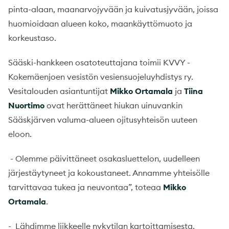
pinta-alaan, maanarvojyvään ja kuivatusjyvään, joissa
huomioidaan alueen koko, maankäyttömuoto ja
korkeustaso.
Sääski-hankkeen osatoteuttajana toimii KVVY -
Kokemäenjoen vesistön vesiensuojeluyhdistys ry.
Vesitalouden asiantuntijat
Mikko Ortamala
ja
Tiina
Nuortimo
ovat herättäneet hiukan uinuvankin
Sääskjärven valuma-alueen ojitusyhteisön uuteen
eloon.
- Olemme päivittäneet osakasluettelon, uudelleen
järjestäytyneet ja kokoustaneet. Annamme yhteisölle
tarvittavaa tukea ja neuvontaa”, toteaa
Mikko
Ortamala
.
- Lähdimme liikkeelle nykytilan kartoittamisesta,