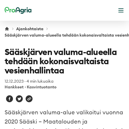
ProAgria
Ava
Ajankohtaista
Sääskjärven valuma-alueella tehdään kokonaisvaltaista vesienh
Sääskjärven valuma-alueella
tehdään kokonaisvaltaista
vesienhallintaa
12.12.2023
·
4 min lukuaika
Hankkeet
·
Kasvintuotanto
Sääskjärven valuma-alue valikoitui vuonna
2020 Sääski – Maatalouden ja