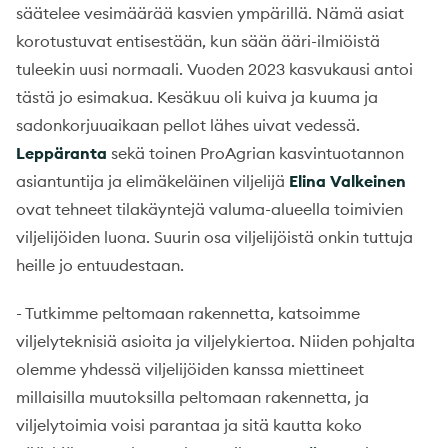
säätelee vesimäärää kasvien ympärillä. Nämä asiat
korotustuvat entisestään, kun sään ääri-ilmiöistä
tuleekin uusi normaali. Vuoden 2023 kasvukausi antoi
tästä jo esimakua. Kesäkuu oli kuiva ja kuuma ja
sadonkorjuuaikaan pellot lähes uivat vedessä.
Leppäranta
sekä toinen ProAgrian kasvintuotannon
asiantuntija ja elimäkeläinen viljelijä
Elina Valkeinen
ovat tehneet tilakäyntejä valuma-alueella toimivien
viljelijöiden luona. Suurin osa viljelijöistä onkin tuttuja
heille jo entuudestaan.
- Tutkimme peltomaan rakennetta, katsoimme
viljelyteknisiä asioita ja viljelykiertoa. Niiden pohjalta
olemme yhdessä viljelijöiden kanssa miettineet
millaisilla muutoksilla peltomaan rakennetta, ja
viljelytoimia voisi parantaa ja sitä kautta koko