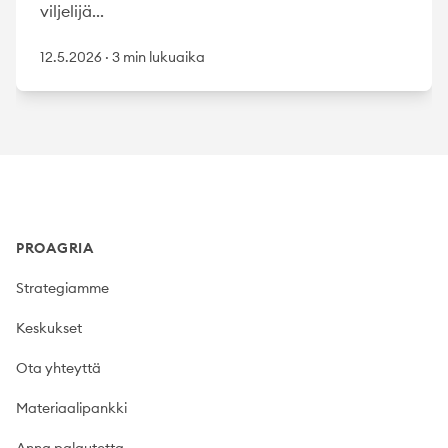
viljelijä...
12.5.2026
·
3 min lukuaika
Footer
PROAGRIA
Strategiamme
Keskukset
Ota yhteyttä
Materiaalipankki