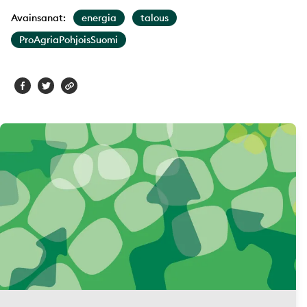
Avainsanat:
energia
talous
ProAgriaPohjoisSuomi