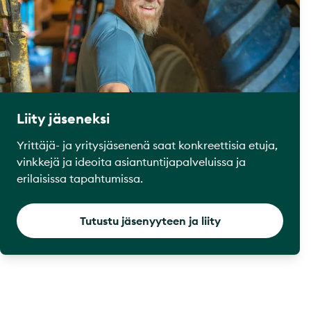
Liity jäseneksi
Yrittäjä- ja yritysjäsenenä saat konkreettisia etuja,
vinkkejä ja ideoita asiantuntijapalveluissa ja
erilaisissa tapahtumissa.
Tutustu jäsenyyteen ja liity