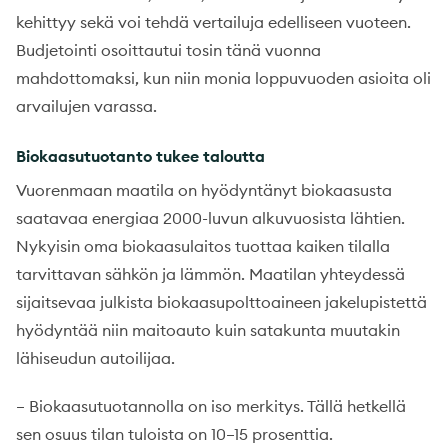
kehittyy sekä voi tehdä vertailuja edelliseen vuoteen.
Budjetointi osoittautui tosin tänä vuonna
mahdottomaksi, kun niin monia loppuvuoden asioita oli
arvailujen varassa.
Biokaasutuotanto tukee taloutta
Vuorenmaan maatila on hyödyntänyt biokaasusta
saatavaa energiaa 2000-luvun alkuvuosista lähtien.
Nykyisin oma biokaasulaitos tuottaa kaiken tilalla
tarvittavan sähkön ja lämmön. Maatilan yhteydessä
sijaitsevaa julkista biokaasupolttoaineen jakelupistettä
hyödyntää niin maitoauto kuin satakunta muutakin
lähiseudun autoilijaa.
– Biokaasutuotannolla on iso merkitys. Tällä hetkellä
sen osuus tilan tuloista on 10–15 prosenttia.