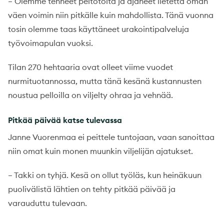
– Olemme tehneet peltotöitä ja ajaneet lietettä oman
väen voimin niin pitkälle kuin mahdollista. Tänä vuonna
tosin olemme taas käyttäneet urakointipalveluja
työvoimapulan vuoksi.
Tilan 270 hehtaaria ovat olleet viime vuodet
nurmituotannossa, mutta tänä kesänä kustannusten
noustua pelloilla on viljelty ohraa ja vehnää.
Pitkää päivää katse tulevassa
Janne Vuorenmaa ei peittele tuntojaan, vaan sanoittaa
niin omat kuin monen muunkin viljelijän ajatukset.
– Takki on tyhjä. Kesä on ollut työläs, kun heinäkuun
puolivälistä lähtien on tehty pitkää päivää ja
varauduttu tulevaan.