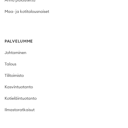
Anna palautetta
Maa- ja kotitalousnaiset
PALVELUMME
Johtaminen
Talous
Tilitoimisto
Kasvintuotanto
Kotieläintuotanto
Ilmastoratkaisut