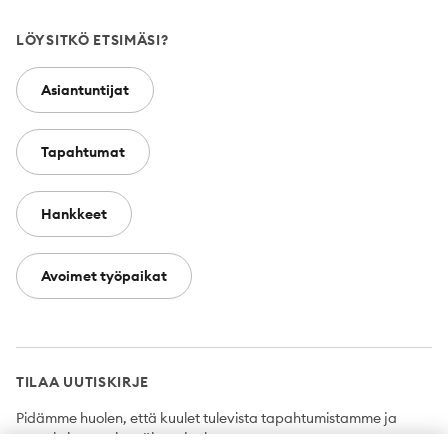
LÖYSITKÖ ETSIMÄSI?
Asiantuntijat
Tapahtumat
Hankkeet
Avoimet työpaikat
TILAA UUTISKIRJE
Pidämme huolen, että kuulet tulevista tapahtumistamme ja
uutuuksista ensimmäisten joukossa.