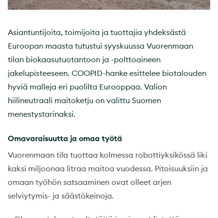
Asiantuntijoita, toimijoita ja tuottajia yhdeksästä
Euroopan maasta tutustui syyskuussa Vuorenmaan
tilan biokaasutuotantoon ja -polttoaineen
jakelupisteeseen. COOPID-hanke esittelee biotalouden
hyviä malleja eri puolilta Eurooppaa. Valion
hiilineutraali maitoketju on valittu Suomen
menestystarinaksi.
Omavaraisuutta ja omaa työtä
Vuorenmaan tila tuottaa kolmessa robottiyksikössä liki
kaksi miljoonaa litraa maitoa vuodessa. Pitoisuuksiin ja
omaan työhön satsaaminen ovat olleet arjen
selviytymis- ja säästökeinoja.