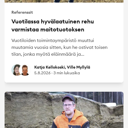
Referenssit
Vuotilassa hyvälaatuinen rehu
varmistaa maitotuotoksen
Vuotiloiden toimintaympäristö muuttui
muutamia vuosia sitten, kun he ostivat toisen
tilan, jonka myötä eläinmäärä ja...
Katja Kellokoski
Ville Myllylä
Katja Kellokoski, Ville Myllylä
5.8.2026
·
3 min lukuaika