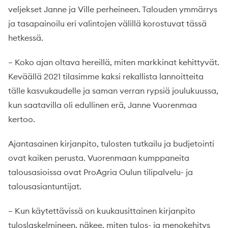
veljekset Janne ja Ville perheineen. Talouden ymmärrys
ja tasapainoilu eri valintojen välillä korostuvat tässä
hetkessä.
– Koko ajan oltava hereillä, miten markkinat kehittyvät.
Keväällä 2021 tilasimme kaksi rekallista lannoitteita
tälle kasvukaudelle ja saman verran rypsiä joulukuussa,
kun saatavilla oli edullinen erä, Janne Vuorenmaa
kertoo.
Ajantasainen kirjanpito, tulosten tutkailu ja budjetointi
ovat kaiken perusta. Vuorenmaan kumppaneita
talousasioissa ovat ProAgria Oulun tilipalvelu- ja
talousasiantuntijat.
– Kun käytettävissä on kuukausittainen kirjanpito
tuloslaskelmineen, näkee, miten tulos- ja menokehitys