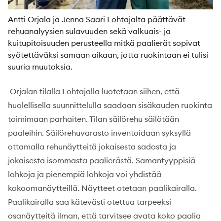
Antti Orjala ja Jenna Saari Lohtajalta päättävät
rehuanalyysien sulavuuden sekä valkuais- ja
kuitupitoisuuden perusteella mitkä paalierät sopivat
syötettäväksi samaan aikaan, jotta ruokintaan ei tulisi
suuria muutoksia.
Orjalan tilalla Lohtajalla luotetaan siihen, että
huolellisella suunnittelulla saadaan sisäkauden ruokinta
toimimaan parhaiten. Tilan säilörehu säilötään
paaleihin. Säilörehuvarasto inventoidaan syksyllä
ottamalla rehunäytteitä jokaisesta sadosta ja
jokaisesta isommasta paalierästä. Samantyyppisiä
lohkoja ja pienempiä lohkoja voi yhdistää
kokoomanäytteillä. Näytteet otetaan paalikairalla.
Paalikairalla saa kätevästi otettua tarpeeksi
osanäytteitä ilman, että tarvitsee avata koko paalia