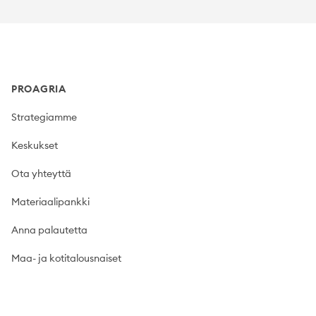
Footer
PROAGRIA
Strategiamme
Keskukset
Ota yhteyttä
Materiaalipankki
Anna palautetta
Maa- ja kotitalousnaiset