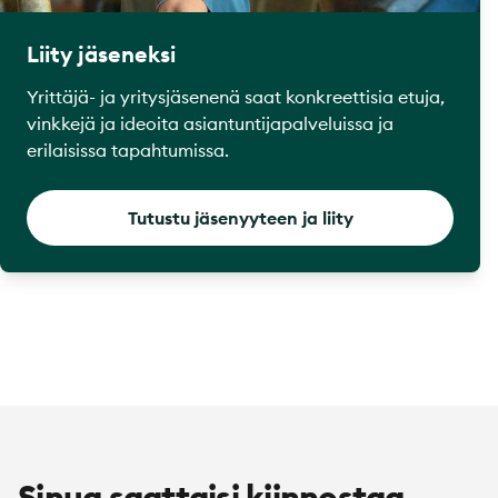
Liity jäseneksi
Yrittäjä- ja yritysjäsenenä saat konkreettisia etuja,
vinkkejä ja ideoita asiantuntijapalveluissa ja
erilaisissa tapahtumissa.
Tutustu jäsenyyteen ja liity
Sinua saattaisi kiinnostaa