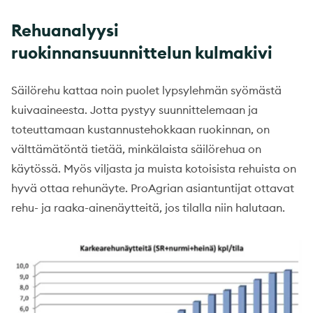
Rehuanalyysi
ruokinnansuunnittelun kulmakivi
Säilörehu kattaa noin puolet lypsylehmän syömästä
kuivaaineesta. Jotta pystyy suunnittelemaan ja
toteuttamaan kustannustehokkaan ruokinnan, on
välttämätöntä tietää, minkälaista säilörehua on
käytössä. Myös viljasta ja muista kotoisista rehuista on
hyvä ottaa rehunäyte. ProAgrian asiantuntijat ottavat
rehu- ja raaka-ainenäytteitä, jos tilalla niin halutaan.