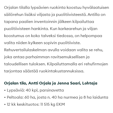
Orjalan tilalla lypsävien ruokinta koostuu hyvälaatuisen
säilörehun lisäksi viljasta ja puolitiivisteestä. Antilla on
tapana paalien inventoinnin jälkeen kilpailuttaa
puolitiivisteen hankinta. Kun karkearehun ja viljan
koostumus on koko talveksi tiedossa, on helpompaa
valita niiden kylkeen sopivin puolitiiviste.
Rehuvertailulaskelman avulla voidaan valita se rehu,
joka antaa parhaimman ravitsemuksellisen ja
taloudellisen tuloksen. Kilpailuttamalla eri rehufirmojen
tarjontaa säästää ruokintakustannuksissa.
Orjalan tila, Antti Orjala ja Jenna Saari, Lohtaja
• Lypsäviä: 40 kpl, parsinavetta
• Peltoala: 60 ha, josta n. 40 ha nurmea ja 8 ha laidunta
• 12 kk keskituotos: 11 515 kg EKM