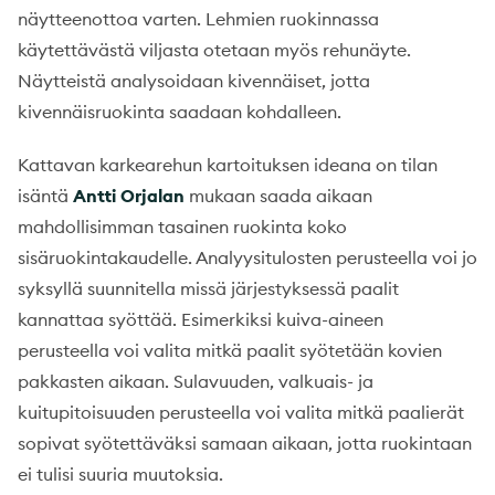
näytteenottoa varten. Lehmien ruokinnassa
käytettävästä viljasta otetaan myös rehunäyte.
Näytteistä analysoidaan kivennäiset, jotta
kivennäisruokinta saadaan kohdalleen.
Kattavan karkearehun kartoituksen ideana on tilan
isäntä
Antti Orjalan
mukaan saada aikaan
mahdollisimman tasainen ruokinta koko
sisäruokintakaudelle. Analyysitulosten perusteella voi jo
syksyllä suunnitella missä järjestyksessä paalit
kannattaa syöttää. Esimerkiksi kuiva-aineen
perusteella voi valita mitkä paalit syötetään kovien
pakkasten aikaan. Sulavuuden, valkuais- ja
kuitupitoisuuden perusteella voi valita mitkä paalierät
sopivat syötettäväksi samaan aikaan, jotta ruokintaan
ei tulisi suuria muutoksia.