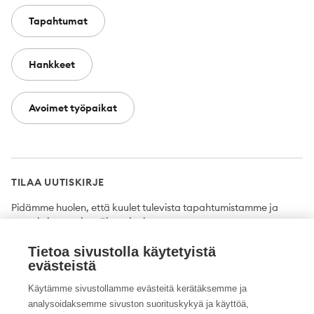
Tapahtumat
Hankkeet
Avoimet työpaikat
TILAA UUTISKIRJE
Pidämme huolen, että kuulet tulevista tapahtumistamme ja
uutuuksista ensimmäisten joukossa.
Tietoa sivustolla käytetyistä
Tilaa
evästeistä
Käytämme sivustollamme evästeitä kerätäksemme ja
analysoidaksemme sivuston suorituskykyä ja käyttöä,