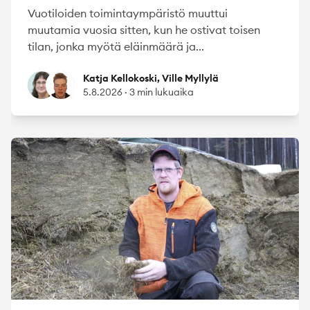
Vuotiloiden toimintaympäristö muuttui
muutamia vuosia sitten, kun he ostivat toisen
tilan, jonka myötä eläinmäärä ja...
Katja Kellokoski
Ville Myllylä
Katja Kellokoski, Ville Myllylä
5.8.2026
·
3 min lukuaika