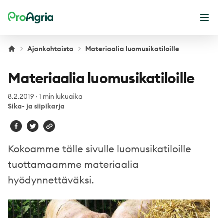
ProAgria
Ava
Ajankohtaista
Materiaalia luomusikatiloille
Materiaalia luomusikatiloille
8.2.2019
·
1 min lukuaika
Sika- ja siipikarja
Kokoamme tälle sivulle luomusikatiloille
tuottamaamme materiaalia
hyödynnettäväksi.