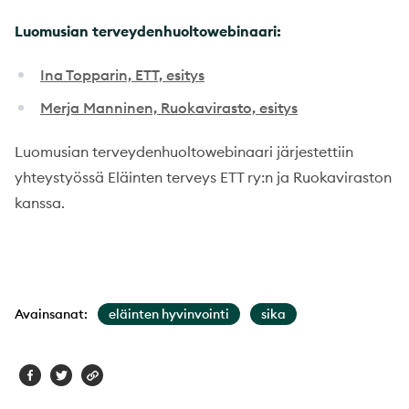
Luomusian terveydenhuoltowebinaari:
Ina Topparin, ETT, esitys
Merja Manninen, Ruokavirasto, esitys
Luomusian terveydenhuoltowebinaari järjestettiin
yhteystyössä Eläinten terveys ETT ry:n ja Ruokaviraston
kanssa.
Avainsanat:
eläinten hyvinvointi
sika