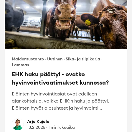
Maidontuotanto
·
Uutinen
·
Sika- ja siipikarja
·
Lammas
EHK haku päättyi - ovatko
hyvinvointivaatimukset kunnossa?
Eläinten hyvinvointiasiat ovat edelleen
ajankohtaisia, vaikka EHK:n haku jo päättyi.
Eläinten hyvät olosuhteet ja hyvinvointi...
Arja Kujala
Arja Kujala
13.2.2025
·
1 min lukuaika