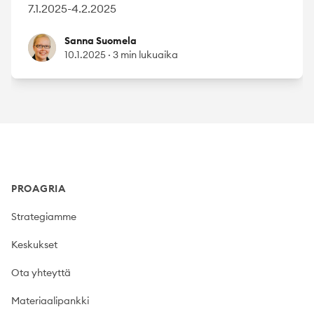
7.1.2025-4.2.2025
Sanna Suomela
Sanna Suomela
10.1.2025
·
3 min lukuaika
Footer
PROAGRIA
Strategiamme
Keskukset
Ota yhteyttä
Materiaalipankki