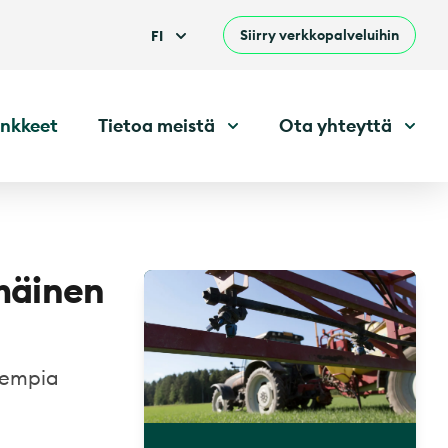
Siirry verkkopalveluihin
FI
nkkeet
Tietoa meistä
Ota yhteyttä
mäinen
rempia