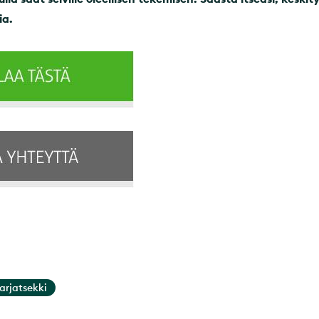
ia.
arjatsekki