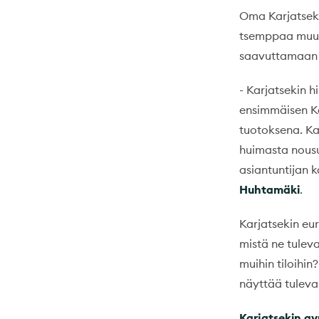
Oma Karjatsekk
tsemppaa muuto
saavuttamaan t
- Karjatsekin h
ensimmäisen Ka
tuotoksena. Ka
huimasta nousu
asiantuntijan 
Huhtamäki
.
Karjatsekin eu
mistä ne tulev
muihin tiloihi
näyttää tuleva
Karjatsekin avu