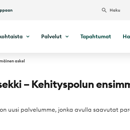
Haku
uppaan
kohtaista
Palvelut
Tapahtumat
Ha
mmäinen askel
sekki – Kehityspolun ensim
 on uusi palvelumme, jonka avulla saavutat pa