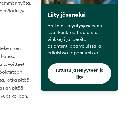
vähemmän työtä,
te määrittyy
Liity jäseneksi
Yrittäjä- ja yritysjäsenenä
saat konkreettisia etuja,
vinkkejä ja ideoita
asiantuntijapalveluissa ja
 tekemisen
erilaisissa tapahtumissa.
n kanssa
a tavoitteet
Tutustu jäsenyyteen ja
 poistetaan
liity
ä, jotka pitää
 asian pitää
 vuosikelloon,