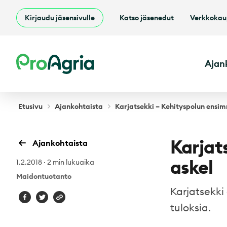
Kirjaudu jäsensivulle
Katso jäsenedut
Verkkoka
ProAgria
Ajan
Etusivu
Ajankohtaista
Karjatsekki – Kehityspolun ensi
Karjat
Ajankohtaista
askel
1.2.2018
·
2 min lukuaika
Maidontuotanto
Karjatsekki
tuloksia.