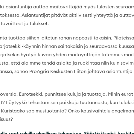
i-asiantuntija auttaa maitoyrittäjää myös tulosten seuraam
ksessa. Asiantuntijat pitävät aktiivisesti yhteyttä ja autta
avoitteet ja tulokset.
inta tuottaa siihen laitetun rahan nopeasti takaisin. Pilotei
rjatsekki-käynnin hinnan sai takaisin jo seuraavassa kuus
rjatsekin hyötyä kuvaa yhden maitoyrittäjän toteamus mai
sta, että aloimme tehdä asioita ja ruokintaa niin kuin sovi
kanssa, sanoo ProAgria Keskusten Liiton johtava asiantuntija
roversio,
Eurotsekki
, punnitsee kuluja ja tuottoja. Mihin euro
at? Löytyykö tehostamisen paikkoja tuotannosta, kun tuloksi
n? Kuristaako sopimustuotanto? Onko kausivaihtelu ongelman
isuus?
lla saat selville oleellisen tekemisen. Säästä itseäsi, keskity