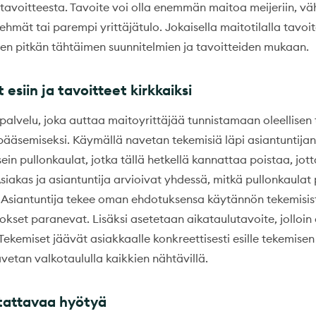
 tavoitteesta. Tavoite voi olla enemmän maitoa meijeriin, 
hmät tai parempi yrittäjätulo. Jokaisella maitotilalla tavoi
sen pitkän tähtäimen suunnitelmien ja tavoitteiden mukaan.
 esiin ja tavoitteet kirkkaiksi
 palvelu, joka auttaa maitoyrittäjää tunnistamaan oleellisen
pääsemiseksi. Käymällä navetan tekemisiä läpi asiantuntija
ein pullonkaulat, jotka tällä hetkellä kannattaa poistaa, jott
siakas ja asiantuntija arvioivat yhdessä, mitkä pullonkaulat
Asiantuntija tekee oman ehdotuksensa käytännön tekemisist
lokset paranevat. Lisäksi asetetaan aikataulutavoite, jolloin
Tekemiset jäävät asiakkaalle konkreettisesti esille tekemisen
avetan valkotaululla kaikkien nähtävillä.
tattavaa hyötyä