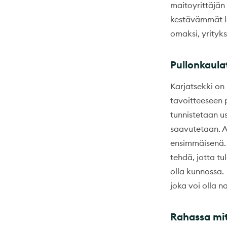
maitoyrittäjän
kestävämmät le
omaksi, yrityk
Pullonkaulat
Karjatsekki on
tavoitteeseen 
tunnistetaan us
saavutetaan. A
ensimmäisenä. 
tehdä, jotta tu
olla kunnossa. 
joka voi olla n
Rahassa mi