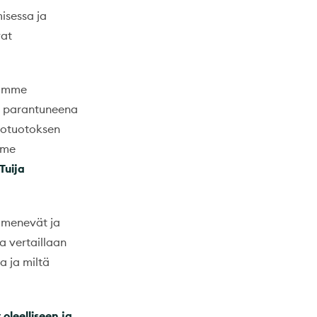
isessa ja
vat
ssamme
sa parantuneena
totuotoksen
mme
Tuija
t menevät ja
a vertaillaan
a ja miltä
 oleelliseen ja