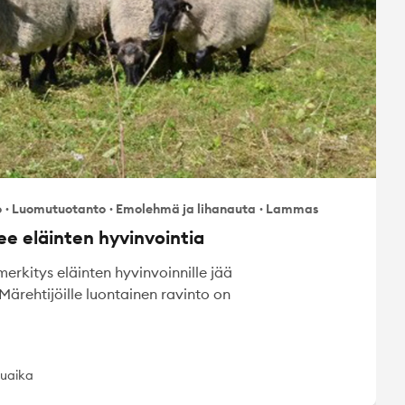
o
·
Luomutuotanto
·
Emolehmä ja lihanauta
·
Lammas
e eläinten hyvinvointia
erkitys eläinten hyvinvoinnille jää
Märehtijöille luontainen ravinto on
kuaika