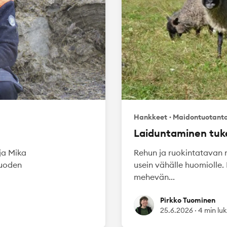
Hankkeet
·
Maidontuotant
Laiduntaminen tuke
ja Mika
Rehun ja ruokintatavan m
Vuoden
usein vähälle huomiolle. 
mehevän...
Pirkko Tuominen
Pirkko Tuominen
25.6.2026
·
4 min lu