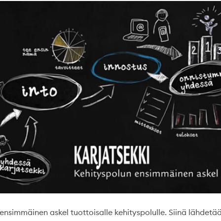
ensimmäinen askel tuottoisalle kehityspolulle. Siinä lähdetään