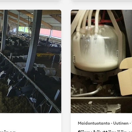
Maidontuotanto
·
Uutinen
·