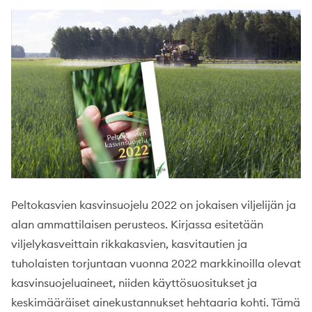
Peltokasvien kasvinsuojelu 2022 on jokaisen viljelijän ja
alan ammattilaisen perusteos. Kirjassa esitetään
viljelykasveittain rikkakasvien, kasvitautien ja
tuholaisten torjuntaan vuonna 2022 markkinoilla olevat
kasvinsuojeluaineet, niiden käyttösuositukset ja
keskimääräiset ainekustannukset hehtaaria kohti. Tämä