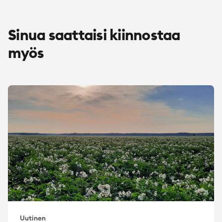
Sinua saattaisi kiinnostaa
myös
Uutinen