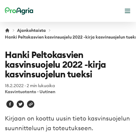
ProAgria
Ava
Ajankohtaista
Hanki Peltokasvien kasvinsuojelu 2022 -kirja kasvinsuojelun tuek
Hanki Peltokasvien
kasvinsuojelu 2022 -kirja
kasvinsuojelun tueksi
18.2.2022
·
2 min lukuaika
Kasvintuotanto
·
Uutinen
Kirjaan on koottu uusin tieto kasvinsuojelun
suunnitteluun ja toteutukseen.