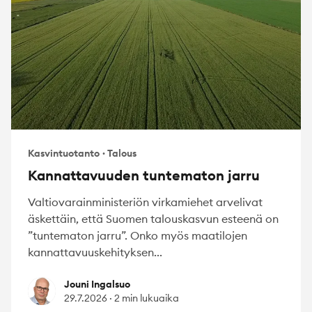
Kasvintuotanto
·
Talous
Kannattavuuden tuntematon jarru
Valtiovarainministeriön virkamiehet arvelivat
äskettäin, että Suomen talouskasvun esteenä on
”tuntematon jarru”. Onko myös maatilojen
kannattavuuskehityksen...
Jouni Ingalsuo
Jouni Ingalsuo
29.7.2026
·
2 min lukuaika