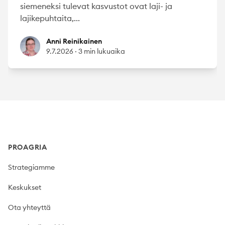
siemeneksi tulevat kasvustot ovat laji- ja
lajikepuhtaita,...
Anni Reinikainen
Anni Reinikainen
9.7.2026
·
3 min lukuaika
Footer
PROAGRIA
Strategiamme
Keskukset
Ota yhteyttä