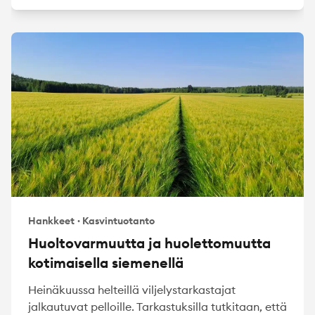
Hankkeet
·
Kasvintuotanto
Huoltovarmuutta ja huolettomuutta
kotimaisella siemenellä
Heinäkuussa helteillä viljelystarkastajat
jalkautuvat pelloille. Tarkastuksilla tutkitaan, että