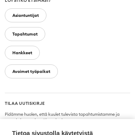
LÖYSITKÖ ETSIMÄSI?
Asiantuntijat
Tapahtumat
Hankkeet
Avoimet työpaikat
TILAA UUTISKIRJE
Pidämme huolen, että kuulet tulevista tapahtumistamme ja
uutuuksista ensimmäisten joukossa.
Tietoa sivustolla käytetyistä