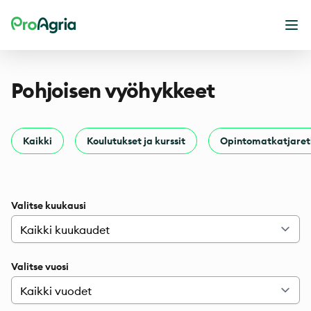
ProAgria
Ava
Pohjoisen vyöhykkeet
Kaikki
Koulutukset ja kurssit
Opintomatkatjaret
Valitse kuukausi
Valitse vuosi