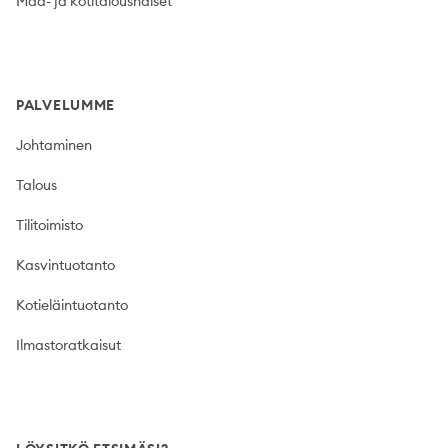
Maa- ja kotitalousnaiset
PALVELUMME
Johtaminen
Talous
Tilitoimisto
Kasvintuotanto
Kotieläintuotanto
Ilmastoratkaisut