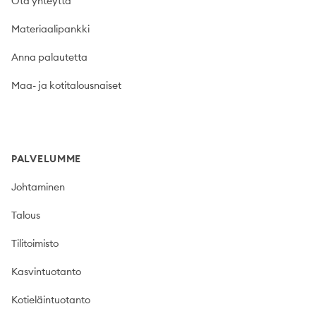
Ota yhteyttä
Materiaalipankki
Anna palautetta
Maa- ja kotitalousnaiset
PALVELUMME
Johtaminen
Talous
Tilitoimisto
Kasvintuotanto
Kotieläintuotanto