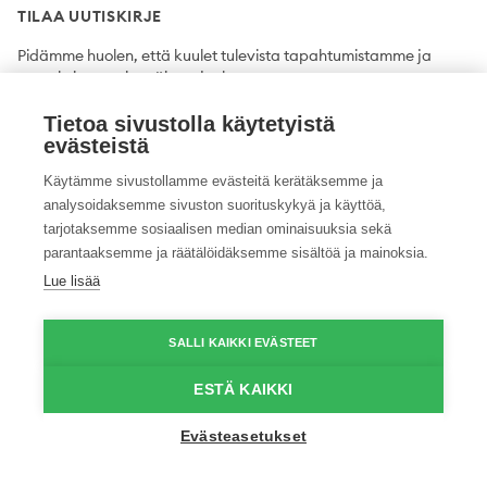
TILAA UUTISKIRJE
Pidämme huolen, että kuulet tulevista tapahtumistamme ja
uutuuksista ensimmäisten joukossa.
Tietoa sivustolla käytetyistä
Tilaa
evästeistä
Käytämme sivustollamme evästeitä kerätäksemme ja
analysoidaksemme sivuston suorituskykyä ja käyttöä,
tarjotaksemme sosiaalisen median ominaisuuksia sekä
Twitter
Facebook
YouTube
Instagram
LinkedIn
parantaaksemme ja räätälöidäksemme sisältöä ja mainoksia.
Lue lisää
Tietosuojaseloste
Saavutettavuusseloste
Ilmoituskanava
SALLI KAIKKI EVÄSTEET
© 2026 ProAgria. Kaikki oikeudet pidätetään.
ESTÄ KAIKKI
Evästeasetukset