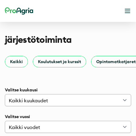
ProAgria
Ava
järjestötoiminta
Kaikki
Koulutukset ja kurssit
Opintomatkatjaret
Valitse kuukausi
Valitse vuosi