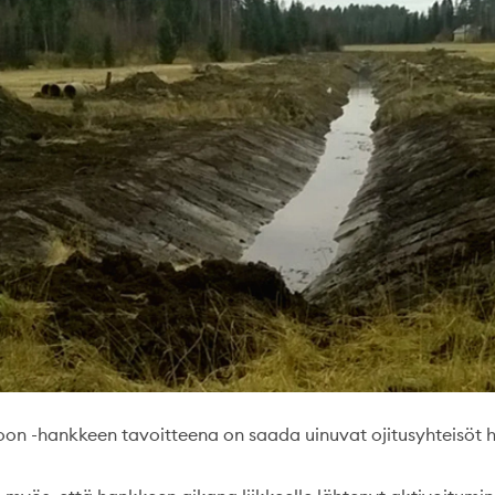
oon -hankkeen tavoitteena on saada uinuvat ojitusyhteisöt 