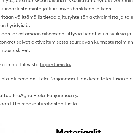
myös, että hankkeen aikana liikkeelle lähtenyt aktivoitumine
 kunnostustoiminta jatkuisi myös hankkeen jälkeen.
yritään välittämällä tietoa ojitusyhteisön aktivoinnista ja to
en hyödyistä.
aan järjestämään aiheeseen liittyviä tiedotustilaisuuksia ja 
konkretisoivat aktivoitumisesta seuraavan kunnostustoimin
mpastuskivet.
eluamme tulevista
tapahtumista.
nta-alueena on Etelä-Pohjanmaa. Hankkeen toteutusaika on 1
ttaa ProAgria Etelä-Pohjanmaa ry.
aan EU:n maaseuturahaston tuella.
Materiaalit