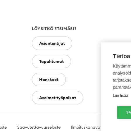
LÖYSITKÖ ETSIMÄSI?
Asiantuntijat
Tietoa
Tapahtumat
Käytämme
analysoi
Hankkeet
tarjotak
parantaa
Lue lisää
Avoimet työpaikat
SA
oste
Saavutettavuusseloste
Ilmoituskanava