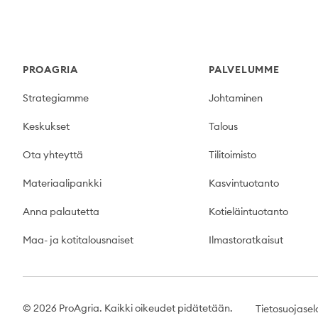
Footer
PROAGRIA
PALVELUMME
Strategiamme
Johtaminen
Keskukset
Talous
Ota yhteyttä
Tilitoimisto
Materiaalipankki
Kasvintuotanto
Anna palautetta
Kotieläintuotanto
Maa- ja kotitalousnaiset
Ilmastoratkaisut
© 2026 ProAgria. Kaikki oikeudet pidätetään.
Tietosuojasel