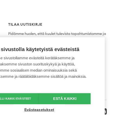
TILAA UUTISKIRJE
Pidämme huolen, että kuulet tulevista tapahtumistamme ja
uutuuksista ensimmäisten joukossa.
 sivustolla käytetyistä evästeistä
Tilaa
 sivustollamme evästeitä kerätäksemme ja
daksemme sivuston suorituskykyä ja käyttöä,
semme sosiaalisen median ominaisuuksia sekä
ksemme ja räätälöidäksemme sisältöä ja mainoksia.
ESTÄ KAIKKI
LLI KAIKKI EVÄSTEET
Evästeasetukset
Twitter
Facebook
YouTube
Instagram
LinkedI