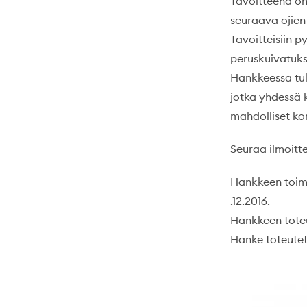
Tavoitteena on 
seuraava ojien
Tavoitteisiin p
peruskuivatuks
Hankkeessa tull
jotka yhdessä 
mahdolliset ko
Seuraa ilmoitt
Hankkeen toimi
.12.2016.
Hankkeen toteu
Hanke toteutet