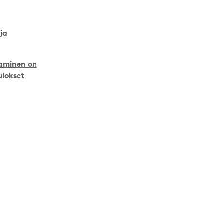
ja
taminen on
ulokset