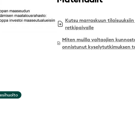
Kutsu marraskuun tilaisuuksiin 
retkipaivalle
Miten muilla valtaojien kunnos
onnistunut kyselytutkimuksen t
esihuolto