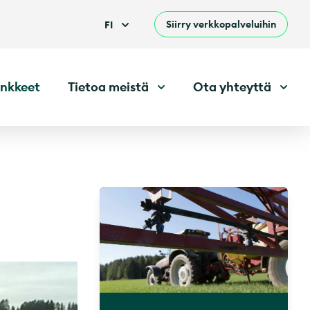
Siirry verkkopalveluihin
FI
nkkeet
Tietoa meistä
Ota yhteyttä