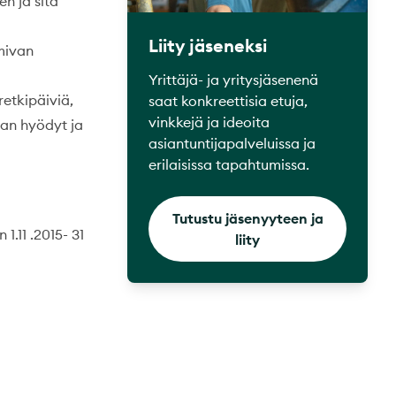
n ja sitä
Liity jäseneksi
imivan
Yrittäjä- ja yritysjäsenenä
retkipäiviä,
saat konkreettisia etuja,
vinkkejä ja ideoita
nan hyödyt ja
asiantuntijapalveluissa ja
erilaisissa tapahtumissa.
Tutustu jäsenyyteen ja
.11 .2015- 31
liity