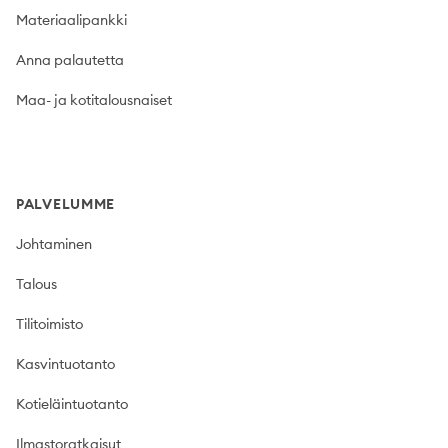
Materiaalipankki
Anna palautetta
Maa- ja kotitalousnaiset
PALVELUMME
Johtaminen
Talous
Tilitoimisto
Kasvintuotanto
Kotieläintuotanto
Ilmastoratkaisut