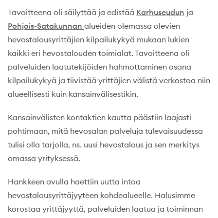
Tavoitteena oli säilyttää ja edistää
Karhuseudun
ja
Pohjois-Satakunnan
alueiden olemassa olevien
hevostalousyrittäjien kilpailukykyä mukaan lukien
kaikki eri hevostalouden toimialat. Tavoitteena oli
palveluiden laatutekijöiden hahmottaminen osana
kilpailukykyä ja tiivistää yrittäjien välistä verkostoa niin
alueellisesti kuin kansainvälisestikin.
Kansainvälisten kontaktien kautta päästiin laajasti
pohtimaan, mitä hevosalan palveluja tulevaisuudessa
tulisi olla tarjolla, ns. uusi hevostalous ja sen merkitys
omassa yrityksessä.
Hankkeen avulla haettiin uutta intoa
hevostalousyrittäjyyteen kohdealueelle. Halusimme
korostaa yrittäjyyttä, palveluiden laatua ja toiminnan