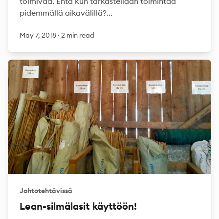
toimivaa. Entä kun tarkastellaan toimintaa
pidemmällä aikavälillä?...
May 7, 2018
·
2 min read
Johtotehtävissä
Lean-silmälasit käyttöön!