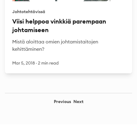
Johtotehtävissä
Viisi helppoa vinkkiä parempaan
johtamiseen
Mistä aloittaa omien johtamistaitojen
kehittäminen?
Mar 5, 2018
·
2 min read
Previous
Next
Footer