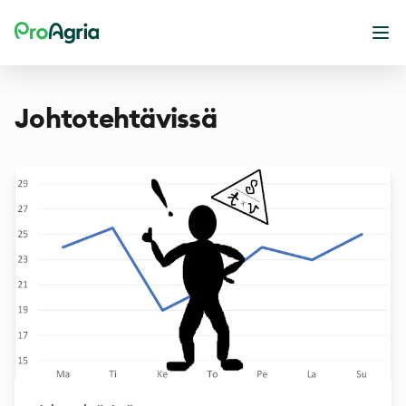
ProAgria
Ope
Johtotehtävissä