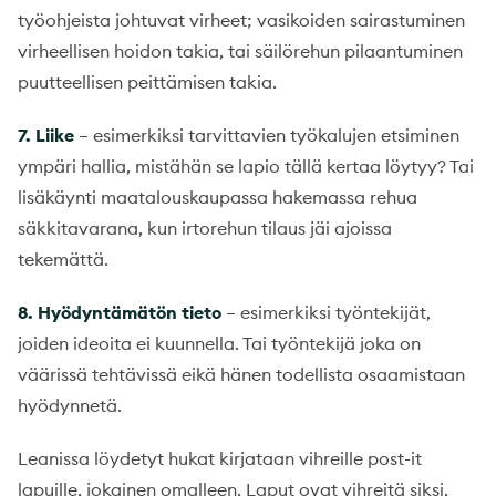
työohjeista johtuvat virheet; vasikoiden sairastuminen
virheellisen hoidon takia, tai säilörehun pilaantuminen
puutteellisen peittämisen takia.
7.
Liike
– esimerkiksi tarvittavien työkalujen etsiminen
ympäri hallia, mistähän se lapio tällä kertaa löytyy? Tai
lisäkäynti maatalouskaupassa hakemassa rehua
säkkitavarana, kun irtorehun tilaus jäi ajoissa
tekemättä.
8.
Hyödyntämätön tieto
– esimerkiksi työntekijät,
joiden ideoita ei kuunnella. Tai työntekijä joka on
väärissä tehtävissä eikä hänen todellista osaamistaan
hyödynnetä.
Leanissa löydetyt hukat kirjataan vihreille post-it
lapuille, jokainen omalleen. Laput ovat vihreitä siksi,