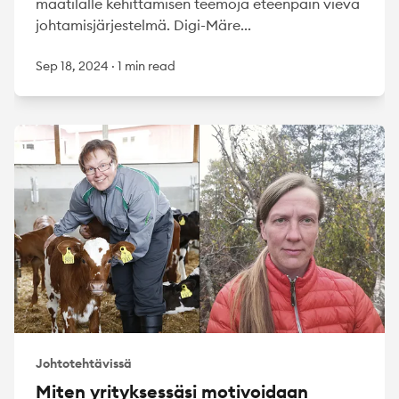
maatilalle kehittämisen teemoja eteenpäin vievä
johtamisjärjestelmä. Digi-Märe...
Sep 18, 2024
·
1 min read
Johtotehtävissä
Miten yrityksessäsi motivoidaan