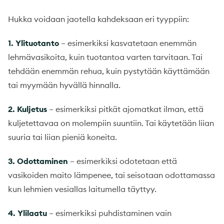
Hukka voidaan jaotella kahdeksaan eri tyyppiin:
1.
Ylituotanto
– esimerkiksi kasvatetaan enemmän
lehmävasikoita, kuin tuotantoa varten tarvitaan. Tai
tehdään enemmän rehua, kuin pystytään käyttämään
tai myymään hyvällä hinnalla.
2.
Kuljetus
– esimerkiksi pitkät ajomatkat ilman, että
kuljetettavaa on molempiin suuntiin. Tai käytetään liian
suuria tai liian pieniä koneita.
3.
Odottaminen
– esimerkiksi odotetaan että
vasikoiden maito lämpenee, tai seisotaan odottamassa
kun lehmien vesiallas laitumella täyttyy.
4.
Ylilaatu
– esimerkiksi puhdistaminen vain