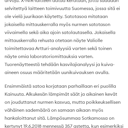
arvoja. X-NIR-laitteen dataa kerätään, jotta saadaan
selvitettyä laitteen toimivuutta Suomessa, jossa sitä ei
ole vielä juurikaan käytetty. Satotasoa mitataan
jokaisella mittauskerralla myös nurmen satotason
viivaimella sekä aika ajoin satolautasella. Jokaisella
mittauskerralla rehusta otetaan näyte Valiolle
toimitettavaa Artturi-analyysiä varten sekä toinen
näyte omia laboratoriomittauksia varten.
Tuorenäytteestä tehdään kasvilajianalyysi ja kuiva-
aineen osuus määritetään uunikuivauksen avulla.
Ensimmäistä satoa korjataan parhaillaan eri puolilla
Kainuuta. Alkukesän lämpimät säät ja aikainen kevät
on jouduttanut nurmen kasvua, mutta poikkeuksellisen
vähäinen sademäärä on samaan aikaan myös
hankaloittanut sitä. Lämpösummaa Sotkamossa on
kertynyt 19.6.2018 mennessä 357 astetta, kun esimerkiksi