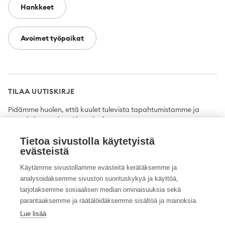
Hankkeet
Avoimet työpaikat
TILAA UUTISKIRJE
Pidämme huolen, että kuulet tulevista tapahtumistamme ja
uutuuksista ensimmäisten joukossa.
Tietoa sivustolla käytetyistä
Tilaa
evästeistä
Käytämme sivustollamme evästeitä kerätäksemme ja
analysoidaksemme sivuston suorituskykyä ja käyttöä,
tarjotaksemme sosiaalisen median ominaisuuksia sekä
Twitter
Facebook
YouTube
Instagram
LinkedIn
parantaaksemme ja räätälöidäksemme sisältöä ja mainoksia.
Lue lisää
Tietosuojaseloste
Saavutettavuusseloste