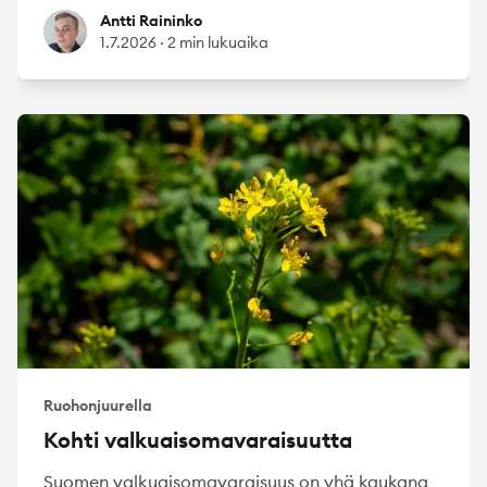
Antti Raininko
Antti Raininko
1.7.2026
·
2 min lukuaika
Ruohonjuurella
Kohti valkuaisomavaraisuutta
Suomen valkuaisomavaraisuus on yhä kaukana