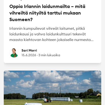
Oppia Irlannin laidunmailta – mitä
vihreiltä niityiltä tarttui mukaan
Suomeen?
Irlannin kumpuilevat vihreät laitumet, pitkä
laidunkausi ja vahva laidunkulttuuri tekevät
maasta kiehtovan kohteen jokaiselle nurmesta...
Sari Morri
Sari Morri
15.6.2026
·
3 min lukuaika