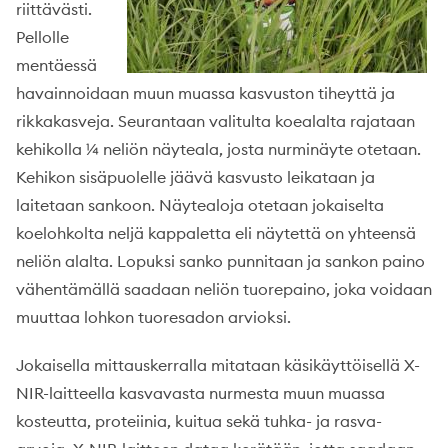
riittävästi.
Pellolle
mentäessä
havainnoidaan muun muassa kasvuston tiheyttä ja
rikkakasveja. Seurantaan valitulta koealalta rajataan
kehikolla ¼ neliön näyteala, josta nurminäyte otetaan.
Kehikon sisäpuolelle jäävä kasvusto leikataan ja
laitetaan sankoon. Näytealoja otetaan jokaiselta
koelohkolta neljä kappaletta eli näytettä on yhteensä
neliön alalta. Lopuksi sanko punnitaan ja sankon paino
vähentämällä saadaan neliön tuorepaino, joka voidaan
muuttaa lohkon tuoresadon arvioksi.
Jokaisella mittauskerralla mitataan käsikäyttöisellä X-
NIR-laitteella kasvavasta nurmesta muun muassa
kosteutta, proteiinia, kuitua sekä tuhka- ja rasva-