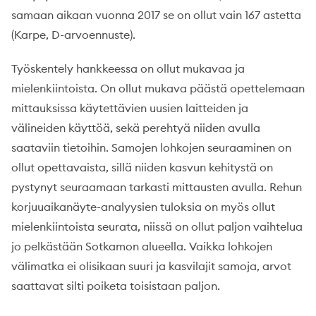
samaan aikaan vuonna 2017 se on ollut vain 167 astetta
(Karpe, D-arvoennuste).
Työskentely hankkeessa on ollut mukavaa ja
mielenkiintoista. On ollut mukava päästä opettelemaan
mittauksissa käytettävien uusien laitteiden ja
välineiden käyttöä, sekä perehtyä niiden avulla
saataviin tietoihin. Samojen lohkojen seuraaminen on
ollut opettavaista, sillä niiden kasvun kehitystä on
pystynyt seuraamaan tarkasti mittausten avulla. Rehun
korjuuaikanäyte-analyysien tuloksia on myös ollut
mielenkiintoista seurata, niissä on ollut paljon vaihtelua
jo pelkästään Sotkamon alueella. Vaikka lohkojen
välimatka ei olisikaan suuri ja kasvilajit samoja, arvot
saattavat silti poiketa toisistaan paljon.