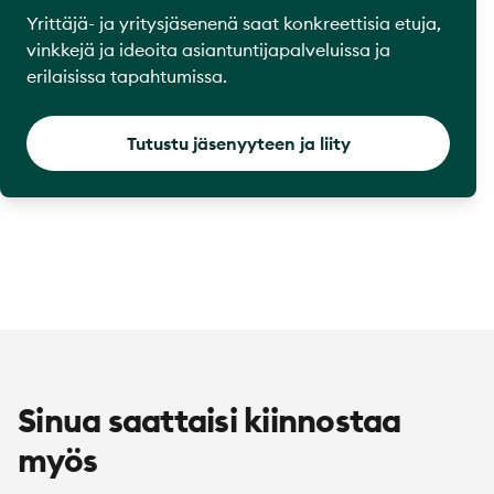
Yrittäjä- ja yritysjäsenenä saat konkreettisia etuja,
vinkkejä ja ideoita asiantuntijapalveluissa ja
erilaisissa tapahtumissa.
Tutustu jäsenyyteen ja liity
Sinua saattaisi kiinnostaa
myös