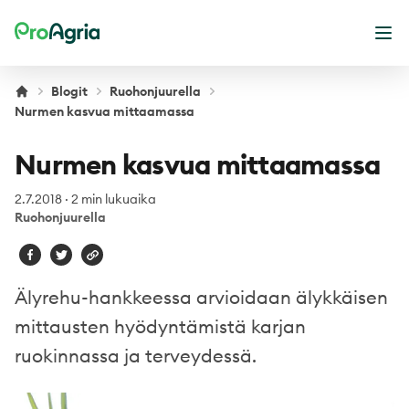
ProAgria
Ava
Blogit
Ruohonjuurella
Nurmen kasvua mittaamassa
Nurmen kasvua mittaamassa
2.7.2018
·
2 min lukuaika
Ruohonjuurella
Älyrehu-hankkeessa arvioidaan älykkäisen
mittausten hyödyntämistä karjan
ruokinnassa ja terveydessä.