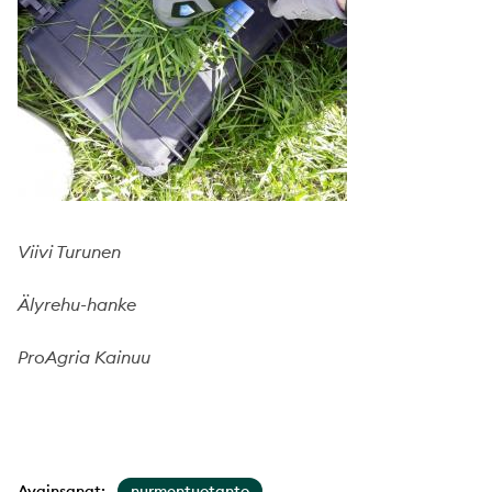
Viivi Turunen
Älyrehu-hanke
ProAgria Kainuu
Avainsanat:
nurmentuotanto