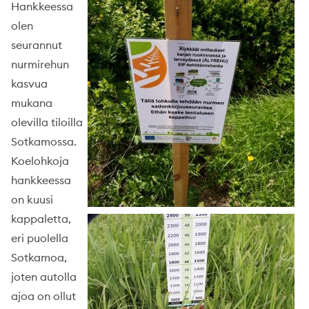
Hankkeessa
olen
seurannut
nurmirehun
kasvua
mukana
olevilla tiloilla
Sotkamossa.
Koelohkoja
hankkeessa
on kuusi
kappaletta,
eri puolella
Sotkamoa,
joten autolla
ajoa on ollut