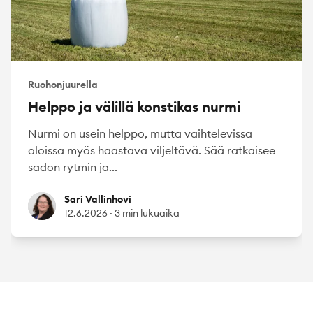
Ruohonjuurella
Helppo ja välillä konstikas nurmi
Nurmi on usein helppo, mutta vaihtelevissa
oloissa myös haastava viljeltävä. Sää ratkaisee
sadon rytmin ja...
Sari Vallinhovi
Sari Vallinhovi
12.6.2026
·
3 min lukuaika
Footer