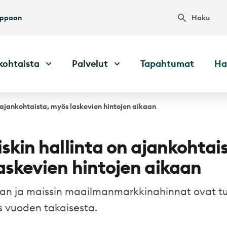
Haku
uppaan
kohtaista
Palvelut
Tapahtumat
Ha
n ajankohtaista, myös laskevien hintojen aikaan
iskin hallinta on ajankohtai
askevien hintojen aikaan
oijan ja maissin maailmanmarkkinahinnat ovat tu
as vuoden takaisesta.