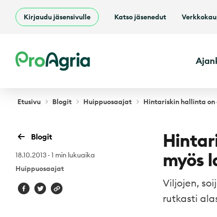
Kirjaudu jäsensivulle
Katso jäsenedut
Verkkoka
ProAgria
Ajan
Etusivu
Blogit
Huippuosaajat
Hintariskin hallinta o
Hintar
Blogit
myös l
18.10.2013
·
1 min lukuaika
Huippuosaajat
Viljojen, s
rutkasti al