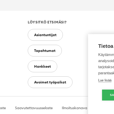
LÖYSITKÖ ETSIMÄSI?
Asiantuntijat
Tietoa
Tapahtumat
Käytämme
analysoi
Hankkeet
tarjotak
parantaa
Lue lisää
Avoimet työpaikat
SA
oste
Saavutettavuusseloste
Ilmoituskanava