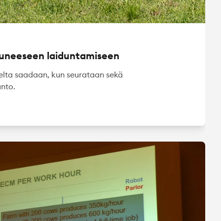
stuneeseen laiduntamiseen
elta saadaan, kun seurataan sekä
unto.