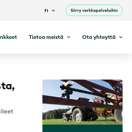
Siirry verkkopalveluihin
FI
nkkeet
Tietoa meistä
Ota yhteyttä
sta,
lleet