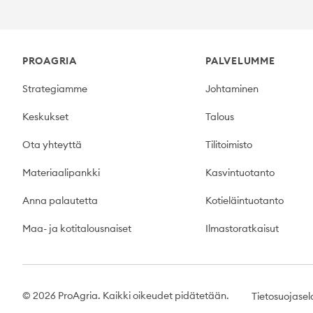
Footer
PROAGRIA
PALVELUMME
Strategiamme
Johtaminen
Keskukset
Talous
Ota yhteyttä
Tilitoimisto
Materiaalipankki
Kasvintuotanto
Anna palautetta
Kotieläintuotanto
Maa- ja kotitalousnaiset
Ilmastoratkaisut
© 2026 ProAgria. Kaikki oikeudet pidätetään.
Tietosuojasel