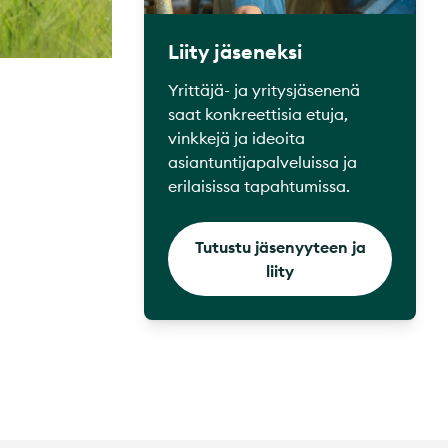
Liity jäseneksi
Yrittäjä- ja yritysjäsenenä
saat konkreettisia etuja,
vinkkejä ja ideoita
asiantuntijapalveluissa ja
erilaisissa tapahtumissa.
Tutustu jäsenyyteen ja
liity