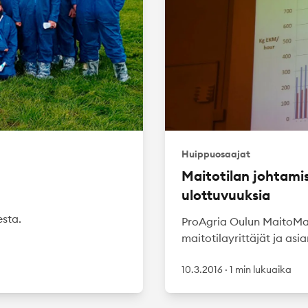
Huippuosaajat
Maitotilan johtamis
ulottuvuuksia
sta.
ProAgria Oulun MaitoMa
maitotilayrittäjät ja asi
10.3.2016
·
1 min lukuaika