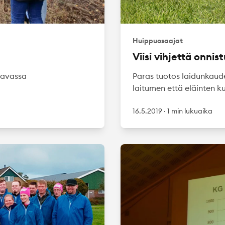
Huippuosaajat
Viisi vihjettä onni
tavassa
Paras tuotos laidunkaud
laitumen että eläinten k
16.5.2019
·
1 min lukuaika