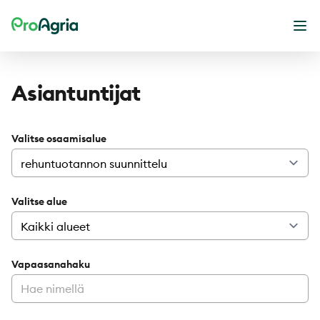
ProAgria
Ava
Asiantuntijat
Valitse osaamisalue
Valitse alue
Vapaasanahaku