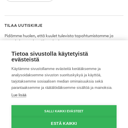
TILAA UUTISKIRJE
Pidämme huolen, että kuulet tulevista tapahtumistamme ja
uutuuksista ensimmäisten joukossa.
Tietoa sivustolla käytetyistä
Tilaa
evästeistä
Käytämme sivustollamme evästeitä kerätäksemme ja
analysoidaksemme sivuston suorituskykyä ja käyttöä,
tarjotaksemme sosiaalisen median ominaisuuksia sekä
Twitter
Facebook
YouTube
Instagram
LinkedIn
parantaaksemme ja räätälöidäksemme sisältöä ja mainoksia.
Lue lisää
Tietosuojaseloste
Saavutettavuusseloste
Ilmoituskanava
SALLI KAIKKI EVÄSTEET
© 2026 ProAgria. Kaikki oikeudet pidätetään.
ESTÄ KAIKKI