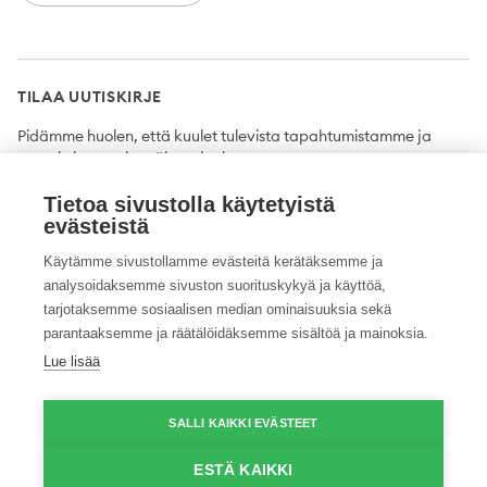
TILAA UUTISKIRJE
Pidämme huolen, että kuulet tulevista tapahtumistamme ja
uutuuksista ensimmäisten joukossa.
Tietoa sivustolla käytetyistä
Tilaa
evästeistä
Käytämme sivustollamme evästeitä kerätäksemme ja
analysoidaksemme sivuston suorituskykyä ja käyttöä,
tarjotaksemme sosiaalisen median ominaisuuksia sekä
Twitter
Facebook
YouTube
Instagram
LinkedIn
parantaaksemme ja räätälöidäksemme sisältöä ja mainoksia.
Lue lisää
Tietosuojaseloste
Saavutettavuusseloste
Ilmoituskanava
SALLI KAIKKI EVÄSTEET
© 2026 ProAgria. Kaikki oikeudet pidätetään.
ESTÄ KAIKKI