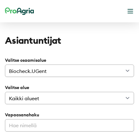
ProAgria
Ava
Asiantuntijat
Valitse osaamisalue
Valitse alue
Vapaasanahaku