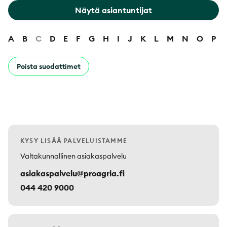
Näytä asiantuntijat
A
B
C
D
E
F
G
H
I
J
K
L
M
N
O
P
Poista suodattimet
KYSY LISÄÄ PALVELUISTAMME
Valtakunnallinen asiakaspalvelu
asiakaspalvelu@proagria.fi
044 420 9000