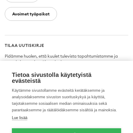
Avoimet työpaikat
TILAA UUTISKIRJE
Pidämme huolen, että kuulet tulevista tapahtumistamme ja
uutuuksista ensimmäisten joukossa.
Tietoa sivustolla käytetyistä
Tilaa
evästeistä
Käytämme sivustollamme evästeitä kerätäksemme ja
analysoidaksemme sivuston suorituskykyä ja käyttöä,
tarjotaksemme sosiaalisen median ominaisuuksia sekä
Twitter
Facebook
YouTube
Instagram
LinkedIn
parantaaksemme ja räätälöidäksemme sisältöä ja mainoksia.
Lue lisää
Tietosuojaseloste
Saavutettavuusseloste
Ilmoituskanava