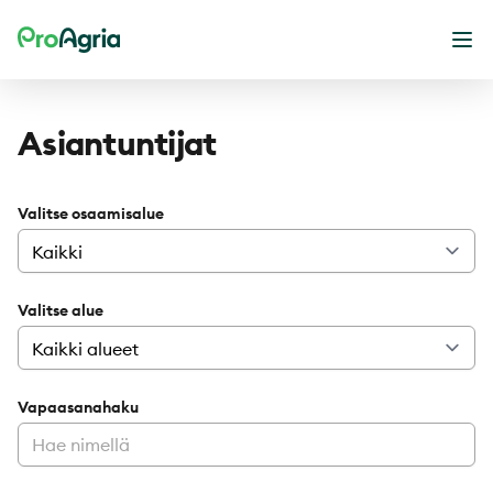
ProAgria
Ava
Asiantuntijat
Valitse osaamisalue
Valitse alue
Vapaasanahaku