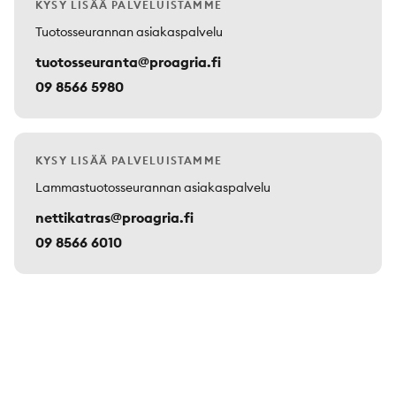
KYSY LISÄÄ PALVELUISTAMME
Tuotosseurannan asiakaspalvelu
tuotosseuranta@proagria.fi
09 8566 5980
KYSY LISÄÄ PALVELUISTAMME
Lammastuotosseurannan asiakaspalvelu
nettikatras@proagria.fi
09 8566 6010
Footer