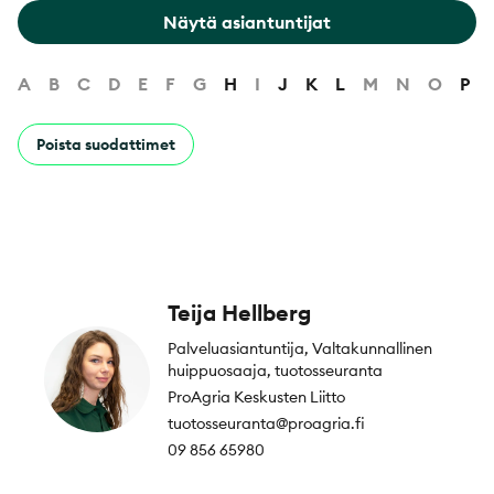
Näytä asiantuntijat
A
B
C
D
E
F
G
H
I
J
K
L
M
N
O
P
Poista suodattimet
Teija Hellberg
Palveluasiantuntija, Valtakunnallinen
huippuosaaja, tuotosseuranta
ProAgria Keskusten Liitto
tuotosseuranta@proagria.fi
09 856 65980