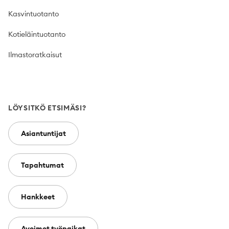
Kasvintuotanto
Kotieläintuotanto
Ilmastoratkaisut
LÖYSITKÖ ETSIMÄSI?
Asiantuntijat
Tapahtumat
Hankkeet
Avoimet työpaikat