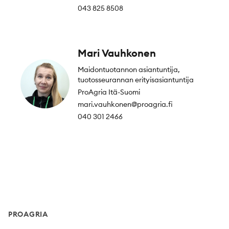
043 825 8508
Mari Vauhkonen
Maidontuotannon asiantuntija,
tuotosseurannan erityisasiantuntija
ProAgria Itä-Suomi
mari.vauhkonen@proagria.fi
040 301 2466
Footer
PROAGRIA