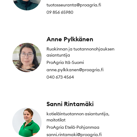
tuotosseuranta@proagria.fi
09 856 65980
Anne Pylkkänen
Ruokinnan ja tuotannonohjauksen
asiantuntija
ProAgria Itä-Suomi
anne.pylkkanen@proagria.fi
040 673 4564
Sanni Rintamäki
kotieläintuotannon asiantuntija,
maitotilat
ProAgria Etelä-Pohjanmaa
sanni.rintamaki@proagria.fi