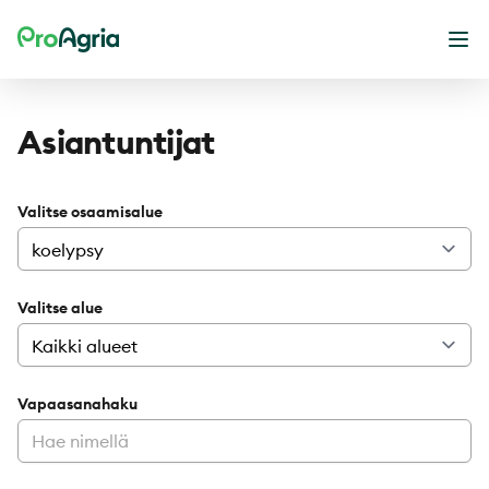
ProAgria
Ava
Asiantuntijat
Valitse osaamisalue
Valitse alue
Vapaasanahaku