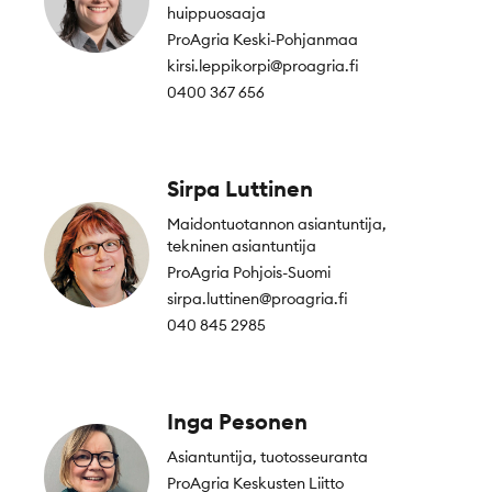
huippuosaaja
ProAgria Keski-Pohjanmaa
kirsi.leppikorpi@proagria.fi
0400 367 656
Sirpa Luttinen
Maidontuotannon asiantuntija,
tekninen asiantuntija
ProAgria Pohjois-Suomi
sirpa.luttinen@proagria.fi
040 845 2985
Inga Pesonen
Asiantuntija, tuotosseuranta
ProAgria Keskusten Liitto