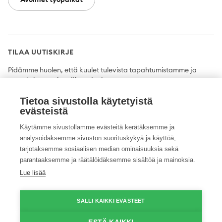
TILAA UUTISKIRJE
Pidämme huolen, että kuulet tulevista tapahtumistamme ja
uutuuksista ensimmäisten joukossa.
Tietoa sivustolla käytetyistä
Tilaa
evästeistä
Käytämme sivustollamme evästeitä kerätäksemme ja
analysoidaksemme sivuston suorituskykyä ja käyttöä,
tarjotaksemme sosiaalisen median ominaisuuksia sekä
Twitter
Facebook
YouTube
Instagram
LinkedIn
parantaaksemme ja räätälöidäksemme sisältöä ja mainoksia.
Lue lisää
Tietosuojaseloste
Saavutettavuusseloste
Ilmoituskanava
SALLI KAIKKI EVÄSTEET