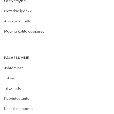
Ota yhteyttä
Materiaalipankki
Anna palautetta
Maa- ja kotitalousnaiset
PALVELUMME
Johtaminen
Talous
Tilitoimisto
Kasvintuotanto
Kotieläintuotanto