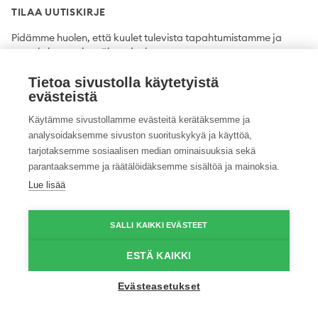
TILAA UUTISKIRJE
Pidämme huolen, että kuulet tulevista tapahtumistamme ja
uutuuksista ensimmäisten joukossa.
Tietoa sivustolla käytetyistä
Tilaa
evästeistä
Käytämme sivustollamme evästeitä kerätäksemme ja
analysoidaksemme sivuston suorituskykyä ja käyttöä,
tarjotaksemme sosiaalisen median ominaisuuksia sekä
Twitter
Facebook
YouTube
Instagram
LinkedIn
parantaaksemme ja räätälöidäksemme sisältöä ja mainoksia.
Lue lisää
Tietosuojaseloste
Saavutettavuusseloste
Ilmoituskanava
SALLI KAIKKI EVÄSTEET
© 2026 ProAgria. Kaikki oikeudet pidätetään.
ESTÄ KAIKKI
Evästeasetukset